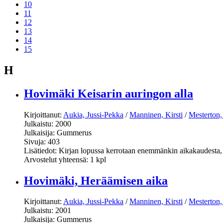
10
11
12
13
14
15
H
Hovimäki Keisarin auringon alla
Kirjoittanut:
Aukia, Jussi-Pekka
/
Manninen, Kirsti
/
Mesterton,
Julkaistu: 2000
Julkaisija: Gummerus
Sivuja: 403
Lisätiedot: Kirjan lopussa kerrotaan enemmänkin aikakaudesta, 
Arvostelut yhteensä: 1 kpl
Hovimäki, Heräämisen aika
Kirjoittanut:
Aukia, Jussi-Pekka
/
Manninen, Kirsti
/
Mesterton,
Julkaistu: 2001
Julkaisija: Gummerus