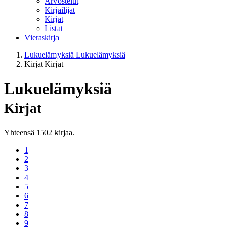
Arvostelut
Kirjailijat
Kirjat
Listat
Vieraskirja
Lukuelämyksiä
Lukuelämyksiä
Kirjat
Kirjat
Lukuelämyksiä
Kirjat
Yhteensä 1502 kirjaa.
1
2
3
4
5
6
7
8
9