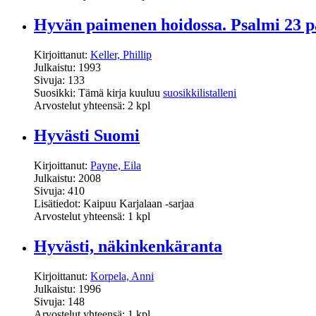
Hyvän paimenen hoidossa. Psalmi 23 p
Kirjoittanut:
Keller, Phillip
Julkaistu: 1993
Sivuja: 133
Suosikki: Tämä kirja kuuluu
suosikkilistalleni
Arvostelut yhteensä: 2 kpl
Hyvästi Suomi
Kirjoittanut:
Payne, Eila
Julkaistu: 2008
Sivuja: 410
Lisätiedot: Kaipuu Karjalaan -sarjaa
Arvostelut yhteensä: 1 kpl
Hyvästi, näkinkenkäranta
Kirjoittanut:
Korpela, Anni
Julkaistu: 1996
Sivuja: 148
Arvostelut yhteensä: 1 kpl