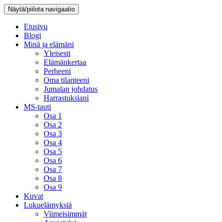
Näytä/piilota navigaatio
Etusivu
Blogi
Minä ja elämäni
Yleisesti
Elämänkertaa
Perheeni
Oma tilanteeni
Jumalan johdatus
Harrastuksiani
MS-tauti
Osa 1
Osa 2
Osa 3
Osa 4
Osa 5
Osa 6
Osa 7
Osa 8
Osa 9
Kuvat
Lukuelämyksiä
Viimeisimmät