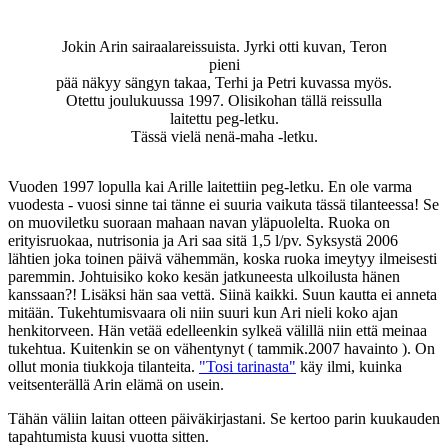
Jokin Arin sairaalareissuista. Jyrki otti kuvan, Teron
pieni
pää näkyy sängyn takaa, Terhi ja Petri kuvassa myös.
Otettu joulukuussa 1997. Olisikohan tällä reissulla
laitettu peg-letku.
Tässä vielä nenä-maha -letku.
Vuoden 1997 lopulla kai Arille laitettiin peg-letku. En ole varma
vuodesta - vuosi sinne tai tänne ei suuria vaikuta tässä tilanteessa! Se
on muoviletku suoraan mahaan navan yläpuolelta. Ruoka on
erityisruokaa, nutrisonia ja Ari saa sitä 1,5 l/pv. Syksystä 2006
lähtien joka toinen päivä vähemmän, koska ruoka imeytyy ilmeisesti
paremmin. Johtuisiko koko kesän jatkuneesta ulkoilusta hänen
kanssaan?! Lisäksi hän saa vettä. Siinä kaikki. Suun kautta ei anneta
mitään. Tukehtumisvaara oli niin suuri kun Ari nieli koko ajan
henkitorveen. Hän vetää edelleenkin sylkeä välillä niin että meinaa
tukehtua. Kuitenkin se on vähentynyt ( tammik.2007 havainto ). On
ollut monia tiukkoja tilanteita.
"Tosi tarinasta"
käy ilmi, kuinka
veitsenterällä Arin elämä on usein.
Tähän väliin laitan otteen päiväkirjastani. Se kertoo parin kuukauden
tapahtumista kuusi vuotta sitten.