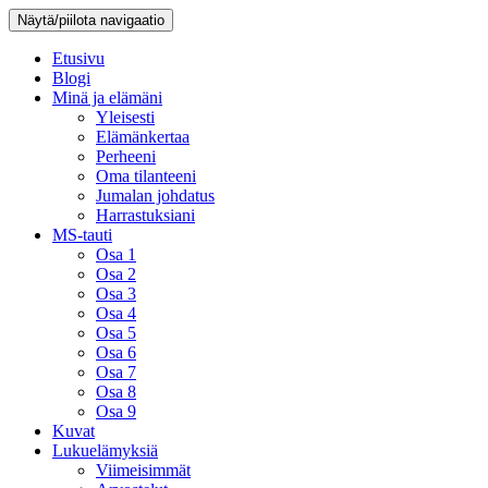
Näytä/piilota navigaatio
Etusivu
Blogi
Minä ja elämäni
Yleisesti
Elämänkertaa
Perheeni
Oma tilanteeni
Jumalan johdatus
Harrastuksiani
MS-tauti
Osa 1
Osa 2
Osa 3
Osa 4
Osa 5
Osa 6
Osa 7
Osa 8
Osa 9
Kuvat
Lukuelämyksiä
Viimeisimmät