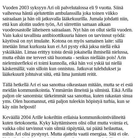
Vuoden 2003 syksyyn Ari oli palvelutalossa eli 9 vuotta. Siinä
vaiheessa häntä ajelutettiin ambulanssilla joka toinen viikko
sairaalaan ja hän oli jatkuvalla lääkekuurilla. Jumala johdatti niin,
että kun aloitin uuden työn, Ari siirrettiin samaan aikaan
vuodeosastolle läheiseen sairaalaan. Nyt hän on ollut siellä vuoden.
Vain kaksi tavallista antibioottikuuria hänen on tarvinnut syödä:
käytössä on nyt imulaite. Kotona on myös samainen laite: sillä
imetään limat kurkusta kun ei Ari pysty eikä jaksa niellä eikä
yskiäkään. Limaa erittyy toista desiä jokaisella ihmisellä nielussa,
mutta eihän me terveet sitä huomata - senkus niellään pois! Arin
nielemisrefleksi ei toimi kunnolla, eikä hän voi yskiä tai niellä
käskemällä; vain silloin kun onnistuu. Jatkuvat tulehdukset ja
lääkekuurit johtuivat siitä, että lima jumiutti reitit.
Tällä hetkellä Ari ei saa sanottua oikeastaan mitään, mutta se ei estä
meidän kommunikointia. Ymmärrän ilmeistä ja silmistä. Eikä Arilla
paljon ole sanomista: tärkeimmät saa sanottua, kuten rakastan sinua
yms. Olen huomannut, että paljon tuleekin höpistyä turhia, kun se
käy niin helposti!
Keväällä 2004 Arille kokeiltiin erilaisia kommunikointivälineitä
kuten tietokonetta. Kyky käyttämiseen olisi ollut mutta voimia ei,
vaikka olisi tarvinnut vain silmiä räpäyttää, tai päätä heilauttaa,
mihin Ari olisi pystynyt. Mutta ajattelu vaatii energiaa. Sitä ei ole.