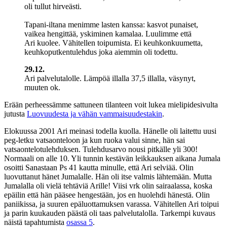
oli tullut hirveästi.
Tapani-iltana menimme lasten kanssa: kasvot punaiset,
vaikea hengittää, yskiminen kamalaa. Luulimme että
Ari kuolee. Vähitellen toipumista. Ei keuhkonkuumetta,
keuhkoputkentulehdus joka aiemmin oli todettu.
29.12.
Ari palvelutalolle. Lämpöä illalla 37,5 illalla, väsynyt,
muuten ok.
Erään perheessämme sattuneen tilanteen voit lukea mielipidesivulta
jutusta
Luovuudesta ja vähän vammaisuudestakin
.
Elokuussa 2001 Ari meinasi todella kuolla. Hänelle oli laitettu uusi
peg-letku vatsaonteloon ja kun ruoka valui sinne, hän sai
vatsaontelotulehduksen. Tulehdusarvo nousi pitkälle yli 300!
Normaali on alle 10. Yli tunnin kestävän leikkauksen aikana Jumala
osoitti Sanastaan Ps 41 kautta minulle, että Ari selviää. Olin
luovuttanut hänet Jumalalle. Hän oli itse valmis lähtemään. Mutta
Jumalalla oli vielä tehtäviä Arille! Viisi vrk olin sairaalassa, koska
epäilin että hän pääsee hengestään, jos en huolehdi hänestä. Olin
paniikissa, ja suuren epäluottamuksen varassa. Vähitellen Ari toipui
ja parin kuukauden päästä oli taas palvelutalolla. Tarkempi kuvaus
näistä tapahtumista
osassa 5
.