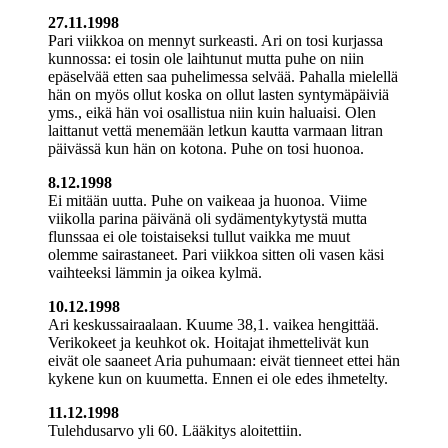
27.11.1998
Pari viikkoa on mennyt surkeasti. Ari on tosi kurjassa
kunnossa: ei tosin ole laihtunut mutta puhe on niin
epäselvää etten saa puhelimessa selvää. Pahalla mielellä
hän on myös ollut koska on ollut lasten syntymäpäiviä
yms., eikä hän voi osallistua niin kuin haluaisi. Olen
laittanut vettä menemään letkun kautta varmaan litran
päivässä kun hän on kotona. Puhe on tosi huonoa.
8.12.1998
Ei mitään uutta. Puhe on vaikeaa ja huonoa. Viime
viikolla parina päivänä oli sydämentykytystä mutta
flunssaa ei ole toistaiseksi tullut vaikka me muut
olemme sairastaneet. Pari viikkoa sitten oli vasen käsi
vaihteeksi lämmin ja oikea kylmä.
10.12.1998
Ari keskussairaalaan. Kuume 38,1. vaikea hengittää.
Verikokeet ja keuhkot ok. Hoitajat ihmettelivät kun
eivät ole saaneet Aria puhumaan: eivät tienneet ettei hän
kykene kun on kuumetta. Ennen ei ole edes ihmetelty.
11.12.1998
Tulehdusarvo yli 60. Lääkitys aloitettiin.