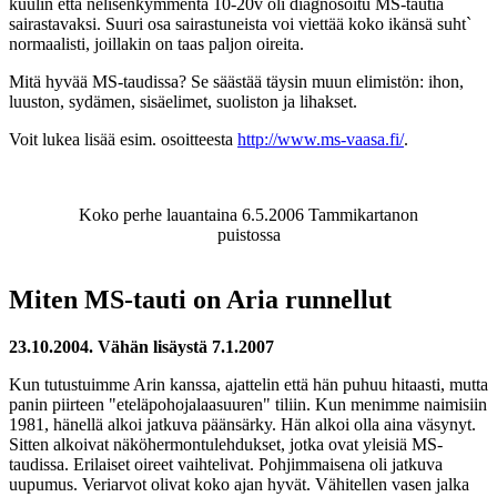
kuulin että nelisenkymmentä 10-20v oli diagnosoitu MS-tautia
sairastavaksi. Suuri osa sairastuneista voi viettää koko ikänsä suht`
normaalisti, joillakin on taas paljon oireita.
Mitä hyvää MS-taudissa? Se säästää täysin muun elimistön: ihon,
luuston, sydämen, sisäelimet, suoliston ja lihakset.
Voit lukea lisää esim. osoitteesta
http://www.ms-vaasa.fi/
.
Koko perhe lauantaina 6.5.2006 Tammikartanon
puistossa
Miten MS-tauti on Aria runnellut
23.10.2004. Vähän lisäystä 7.1.2007
Kun tutustuimme Arin kanssa, ajattelin että hän puhuu hitaasti, mutta
panin piirteen "eteläpohojalaasuuren" tiliin. Kun menimme naimisiin
1981, hänellä alkoi jatkuva päänsärky. Hän alkoi olla aina väsynyt.
Sitten alkoivat näköhermontulehdukset, jotka ovat yleisiä MS-
taudissa. Erilaiset oireet vaihtelivat. Pohjimmaisena oli jatkuva
uupumus. Veriarvot olivat koko ajan hyvät. Vähitellen vasen jalka