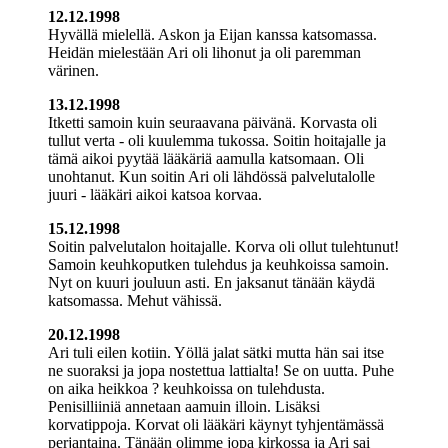
12.12.1998
Hyvällä mielellä. Askon ja Eijan kanssa katsomassa.
Heidän mielestään Ari oli lihonut ja oli paremman
värinen.
13.12.1998
Itketti samoin kuin seuraavana päivänä. Korvasta oli
tullut verta - oli kuulemma tukossa. Soitin hoitajalle ja
tämä aikoi pyytää lääkäriä aamulla katsomaan. Oli
unohtanut. Kun soitin Ari oli lähdössä palvelutalolle
juuri - lääkäri aikoi katsoa korvaa.
15.12.1998
Soitin palvelutalon hoitajalle. Korva oli ollut tulehtunut!
Samoin keuhkoputken tulehdus ja keuhkoissa samoin.
Nyt on kuuri jouluun asti. En jaksanut tänään käydä
katsomassa. Mehut vähissä.
20.12.1998
Ari tuli eilen kotiin. Yöllä jalat sätki mutta hän sai itse
ne suoraksi ja jopa nostettua lattialta! Se on uutta. Puhe
on aika heikkoa ? keuhkoissa on tulehdusta.
Penisilliiniä annetaan aamuin illoin. Lisäksi
korvatippoja. Korvat oli lääkäri käynyt tyhjentämässä
perjantaina. Tänään olimme jopa kirkossa ja Ari sai