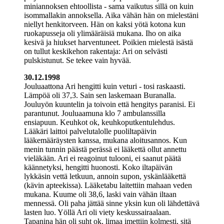
miniannoksen ehtoollista - sama vaikutus sillä on kuin
isommallakin annoksella. Aika vähän hän on mielestäni
niellyt henkitorveen. Hän on kaksi yötä kotona kun
ruokapusseja oli ylimääräisiä mukana. Iho on aika
kesivä ja hiukset harventuneet. Poikien mielestä isästä
on tullut keskikehon rakentaja: Ari on selvästi
pulskistunut. Se tekee vain hyvää.
30.12.1998
Jouluaattona Ari hengitti kuin veturi - tosi raskaasti.
Lämpöä oli 37,3. Sain sen laskemaan Buranalla.
Jouluyön kuuntelin ja toivoin että hengitys paranisi. Ei
parantunut. Jouluaamuna klo 7 ambulanssilla
ensiapuun. Keuhkot ok, keuhkoputkentulehdus.
Lääkäri laittoi palvelutalolle puoliltapäivin
lääkemääräysten kanssa, mukana aloitusannos. Kun
menin tunnin päästä perässä ei lääkettä ollut annettu
vieläkään. Ari ei reagoinut tulooni, ei saanut päätä
käännetyksi, hengitti huonosti. Koko iltapäivän
lykkäsin vettä letkuun, annoin supon, yskänlääkettä
(kävin apteekissa). Lääketabu laitettiin mahaan veden
mukana. Kuume oli 38,6, laski vain vähän iltaan
mennessä. Oli paha jättää sinne yksin kun oli lähdettävä
lasten luo. Yöllä Ari oli viety keskussairaalaan.
Tapanina hän oli suht ok, limaa imettiin kolmesti, sitä