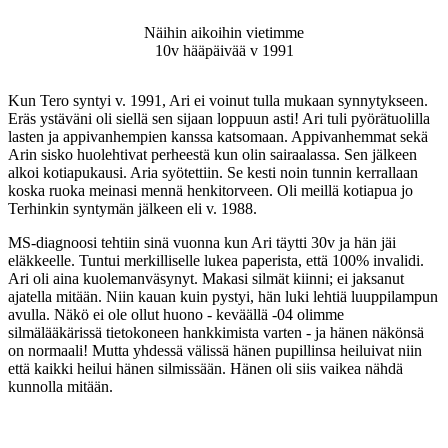
Näihin aikoihin vietimme
10v hääpäivää v 1991
Kun Tero syntyi v. 1991, Ari ei voinut tulla mukaan synnytykseen.
Eräs ystäväni oli siellä sen sijaan loppuun asti! Ari tuli pyörätuolilla
lasten ja appivanhempien kanssa katsomaan. Appivanhemmat sekä
Arin sisko huolehtivat perheestä kun olin sairaalassa. Sen jälkeen
alkoi kotiapukausi. Aria syötettiin. Se kesti noin tunnin kerrallaan
koska ruoka meinasi mennä henkitorveen. Oli meillä kotiapua jo
Terhinkin syntymän jälkeen eli v. 1988.
MS-diagnoosi tehtiin sinä vuonna kun Ari täytti 30v ja hän jäi
eläkkeelle. Tuntui merkilliselle lukea paperista, että 100% invalidi.
Ari oli aina kuolemanväsynyt. Makasi silmät kiinni; ei jaksanut
ajatella mitään. Niin kauan kuin pystyi, hän luki lehtiä luuppilampun
avulla. Näkö ei ole ollut huono - keväällä -04 olimme
silmälääkärissä tietokoneen hankkimista varten - ja hänen näkönsä
on normaali! Mutta yhdessä välissä hänen pupillinsa heiluivat niin
että kaikki heilui hänen silmissään. Hänen oli siis vaikea nähdä
kunnolla mitään.