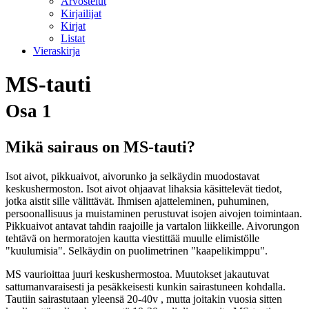
Arvostelut
Kirjailijat
Kirjat
Listat
Vieraskirja
MS-tauti
Osa 1
Mikä sairaus on MS-tauti?
Isot aivot, pikkuaivot, aivorunko ja selkäydin muodostavat
keskushermoston. Isot aivot ohjaavat lihaksia käsittelevät tiedot,
jotka aistit sille välittävät. Ihmisen ajatteleminen, puhuminen,
persoonallisuus ja muistaminen perustuvat isojen aivojen toimintaan.
Pikkuaivot antavat tahdin raajoille ja vartalon liikkeille. Aivorungon
tehtävä on hermoratojen kautta viestittää muulle elimistölle
"kuulumisia". Selkäydin on puolimetrinen "kaapelikimppu".
MS vaurioittaa juuri keskushermostoa. Muutokset jakautuvat
sattumanvaraisesti ja pesäkkeisesti kunkin sairastuneen kohdalla.
Tautiin sairastutaan yleensä 20-40v , mutta joitakin vuosia sitten