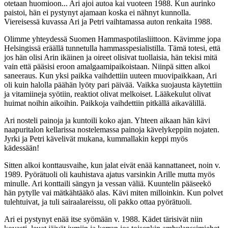
otetaan huomioon... Ari ajoi autoa kai vuoteen 1988. Kun aurinko
paistoi, hän ei pystynyt ajamaan koska ei nähnyt kunnolla.
Viereisessä kuvassa Ari ja Petri vaihtamassa auton renkaita 1988.
Olimme yhteydessä Suomen Hammaspotilasliittoon. Kävimme jopa
Helsingissä eräällä tunnetulla hammasspesialistilla. Tämä totesi, että
jos hän olisi Arin ikäinen ja oireet olisivat tuollaisia, hän tekisi mitä
vain että pääsisi eroon amalgaamipaikoistaan. Niinpä sitten alkoi
saneeraus. Kun yksi paikka vaihdettiin uuteen muovipaikkaan, Ari
oli kuin halolla päähän lyöty pari päivää. Vaikka suojausta käytettiin
ja vitamiineja syötiin, reaktiot olivat melkoiset. Lääkekulut olivat
huimat noihin aikoihin. Paikkoja vaihdettiin pitkällä aikavälillä.
Ari nosteli painoja ja kuntoili koko ajan. Yhteen aikaan hän kävi
naapuritalon kellarissa nostelemassa painoja kävelykeppiin nojaten.
Jyrki ja Petri kävelivät mukana, kummallakin keppi myös
kädessään!
Sitten alkoi konttausvaihe, kun jalat eivät enää kannattaneet, noin v.
1989. Pyörätuoli oli kauhistava ajatus varsinkin Arille mutta myös
minulle. Ari konttaili sängyn ja vessan väliä. Kuuntelin pääseekö
hän pytylle vai mätkähtääkö alas. Kävi miten milloinkin. Kun polvet
tulehtuivat, ja tuli sairaalareissu, oli pakko ottaa pyörätuoli.
Ari ei pystynyt enää itse syömään v. 1988. Kädet tärisivät niin