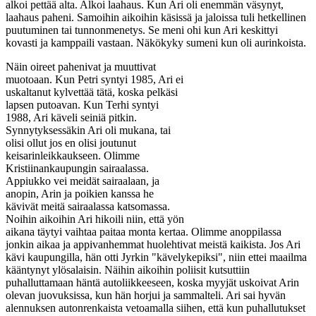
alkoi pettää alta. Alkoi laahaus. Kun Ari oli enemmän väsynyt,
laahaus paheni. Samoihin aikoihin käsissä ja jaloissa tuli hetkellinen
puutuminen tai tunnonmenetys. Se meni ohi kun Ari keskittyi
kovasti ja kamppaili vastaan. Näkökyky sumeni kun oli aurinkoista.
Näin oireet pahenivat ja muuttivat
muotoaan. Kun Petri syntyi 1985, Ari ei
uskaltanut kylvettää tätä, koska pelkäsi
lapsen putoavan. Kun Terhi syntyi
1988, Ari käveli seiniä pitkin.
Synnytyksessäkin Ari oli mukana, tai
olisi ollut jos en olisi joutunut
keisarinleikkaukseen. Olimme
Kristiinankaupungin sairaalassa.
Appiukko vei meidät sairaalaan, ja
anopin, Arin ja poikien kanssa he
kävivät meitä sairaalassa katsomassa.
Noihin aikoihin Ari hikoili niin, että yön
aikana täytyi vaihtaa paitaa monta kertaa. Olimme anoppilassa
jonkin aikaa ja appivanhemmat huolehtivat meistä kaikista. Jos Ari
kävi kaupungilla, hän otti Jyrkin "kävelykepiksi", niin ettei maailma
kääntynyt ylösalaisin. Näihin aikoihin poliisit kutsuttiin
puhalluttamaan häntä autoliikkeeseen, koska myyjät uskoivat Arin
olevan juovuksissa, kun hän horjui ja sammalteli. Ari sai hyvän
alennuksen autonrenkaista vetoamalla siihen, että kun puhallutukset