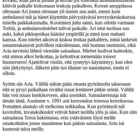
kovasti, leuat jäivät jumiin ja kerran jos toisenkin ambulanssimiehet
kiitivät paikalle kiskomaan leukoja paikalleen. Kerran anoppilassa
ollessaan Ari joutui olemaan yli tunnin suu auki, ennen kuin
ambulanssi tuli ja hänet käytettiin päivystävässä terveyskeskuksessa
toisella paikkakunnalla. Koominen juttu sattui, kun odotin varmaan
Terhiä, ja ambulanssimiehet tulivat paikalle. Ari istui tuolissa suu
auki, kaksi pikkupoikaa hääräsi ympärillä ja minä ison mahani
kanssa. Kun miehet alkoivat kiskoa leukaa paikalleen, minä lankesin
sananmukaisesti polvilleni rukoilemaan, että homma onnistuisi, eikä
Aria tarvitsisi lähteä viemään sairaalaan. Miehet luulivat kuitenkin,
että minua alkoi heikottaa, ja kehottivat menemään toiseet
huoneeseen! Ajattelivat vissiin, että synnytys käynnistyy, kun olen
niin järkyttynyt. Jälkeen päin tuo tilanne on naurattanut, mutta ei
silloin.
Syötin siis Aria. Välillä sidoin pään otsasta pyörätuolin takaosaan
että se pysyi paikallaan eivätkä ruuat lentäneet pitkin seiniä. Välillä
hän veti ruuan henkitorveen, aika useinkin. Sairaalareissuja tuli
tämän tästä. Asuimme v. 1991 asti kerrostalon toisessa kerroksessa.
Portaitten alastulo oli melkoista seikkailua. Kun pyörätuoli tuli
kuvioihin, invataksikuskit vetivät hänet tuolilla ylös ja alas. Kun olin
sairaalassa Teroa hakemassa, eräs ystävämme löysi meille
omakotitalon jonne muutimme kun pääsin sairaalasta. Arin isä
kunnosti taloa meille.