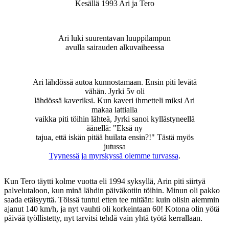
Kesällä 1993 Ari ja Tero
Ari luki suurentavan luuppilampun
avulla sairauden alkuvaiheessa
Ari lähdössä autoa kunnostamaan. Ensin piti levätä
vähän. Jyrki 5v oli
lähdössä kaveriksi. Kun kaveri ihmetteli miksi Ari
makaa lattialla
vaikka piti töihin lähteä, Jyrki sanoi kyllästyneellä
äänellä: "Eksä ny
tajua, että iskän pitää huilata ensin?!" Tästä myös
jutussa
Tyynessä ja myrskyssä olemme turvassa
.
Kun Tero täytti kolme vuotta eli 1994 syksyllä, Arin piti siirtyä
palvelutaloon, kun minä lähdin päiväkotiin töihin. Minun oli pakko
saada etäisyyttä. Töissä tuntui etten tee mitään: kuin olisin aiemmin
ajanut 140 km/h, ja nyt vauhti oli korkeintaan 60! Kotona olin yötä
päivää työllistetty, nyt tarvitsi tehdä vain yhtä työtä kerrallaan.