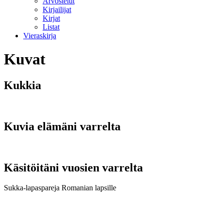
Arvostelut
Kirjailijat
Kirjat
Listat
Vieraskirja
Kuvat
Kukkia
Kuvia elämäni varrelta
Käsitöitäni vuosien varrelta
Sukka-lapaspareja Romanian lapsille