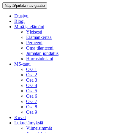
Näytä/piilota navigaatio
Etusivu
Blogi
Minä ja elämäni
Yleisesti
Elämänkertaa
Perheeni
Oma tilanteeni
Jumalan johdatus
Harrastuksiani
MS-tauti
Osa 1
Osa 2
Osa 3
Osa 4
Osa 5
Osa 6
Osa 7
Osa 8
Osa 9
Kuvat
Lukuelämyksiä
Viimeisimmät