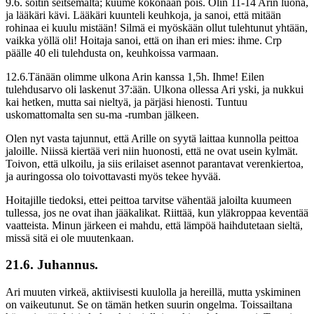
9.6. soitin seitsemältä; kuume kokonaan pois. Olin 11-14 Arin luona,
ja lääkäri kävi. Lääkäri kuunteli keuhkoja, ja sanoi, että mitään
rohinaa ei kuulu mistään! Silmä ei myöskään ollut tulehtunut yhtään,
vaikka yöllä oli! Hoitaja sanoi, että on ihan eri mies: ihme. Crp
päälle 40 eli tulehdusta on, keuhkoissa varmaan.
12.6.Tänään olimme ulkona Arin kanssa 1,5h. Ihme! Eilen
tulehdusarvo oli laskenut 37:ään. Ulkona ollessa Ari yski, ja nukkui
kai hetken, mutta sai nieltyä, ja pärjäsi hienosti. Tuntuu
uskomattomalta sen su-ma -rumban jälkeen.
Olen nyt vasta tajunnut, että Arille on syytä laittaa kunnolla peittoa
jaloille. Niissä kiertää veri niin huonosti, että ne ovat usein kylmät.
Toivon, että ulkoilu, ja siis erilaiset asennot parantavat verenkiertoa,
ja auringossa olo toivottavasti myös tekee hyvää.
Hoitajille tiedoksi, ettei peittoa tarvitse vähentää jaloilta kuumeen
tullessa, jos ne ovat ihan jääkalikat. Riittää, kun yläkroppaa keventää
vaatteista. Minun järkeen ei mahdu, että lämpöä haihdutetaan sieltä,
missä sitä ei ole muutenkaan.
21.6. Juhannus.
Ari muuten virkeä, aktiivisesti kuulolla ja hereillä, mutta yskiminen
on vaikeutunut. Se on tämän hetken suurin ongelma. Toissailtana