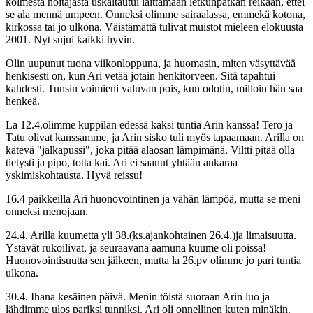
kolmesta hoitajasta uskaltautui laittamaan letkunpätkän reikään, ettei
se ala mennä umpeen. Onneksi olimme sairaalassa, emmekä kotona,
kirkossa tai jo ulkona. Väistämättä tulivat muistot mieleen elokuusta
2001. Nyt sujui kaikki hyvin.
Olin uupunut tuona viikonloppuna, ja huomasin, miten väsyttävää
henkisesti on, kun Ari vetää jotain henkitorveen. Sitä tapahtui
kahdesti. Tunsin voimieni valuvan pois, kun odotin, milloin hän saa
henkeä.
La 12.4.olimme kuppilan edessä kaksi tuntia Arin kanssa! Tero ja
Tatu olivat kanssamme, ja Arin sisko tuli myös tapaamaan. Arilla on
kätevä "jalkapussi", joka pitää alaosan lämpimänä. Viltti pitää olla
tietysti ja pipo, totta kai. Ari ei saanut yhtään ankaraa
yskimiskohtausta. Hyvä reissu!
16.4 paikkeilla Ari huonovointinen ja vähän lämpöä, mutta se meni
onneksi menojaan.
24.4. Arilla kuumetta yli 38.(ks.ajankohtainen 26.4.)ja limaisuutta.
Ystävät rukoilivat, ja seuraavana aamuna kuume oli poissa!
Huonovointisuutta sen jälkeen, mutta la 26.pv olimme jo pari tuntia
ulkona.
30.4. Ihana kesäinen päivä. Menin töistä suoraan Arin luo ja
lähdimme ulos pariksi tunniksi. Ari oli onnellinen kuten minäkin.