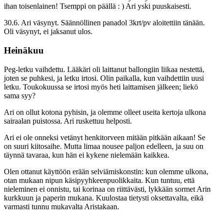
ihan toisenlainen! Tsemppi on päällä : ) Ari yski puuskaisesti.
30.6. Ari väsynyt. Säännöllinen panadol 3krt/pv aloitettiin tänään.
Oli väsynyt, ei jaksanut ulos.
Heinäkuu
Peg-letku vaihdettu. Lääkäri oli laittanut ballongiin liikaa nestettä,
joten se puhkesi, ja letku irtosi. Olin paikalla, kun vaihdettiin uusi
letku. Toukokuussa se irtosi myös heti laittamisen jälkeen; liekö
sama syy?
Ari on ollut kotona pyhisin, ja olemme olleet useita kertoja ulkona
sairaalan puistossa. Ari ruskettuu helposti.
Ari ei ole onneksi vetänyt henkitorveen mitään pitkään aikaan! Se
on suuri kiitosaihe. Mutta limaa nousee paljon edelleen, ja suu on
täynnä tavaraa, kun hän ei kykene nielemään kaikkea.
Olen ottanut käyttöön erään selviämiskonstin: kun olemme ulkona,
otan mukaan nipun käsipyyhkeenpuolikkaita. Kun tuntuu, että
nieleminen ei onnistu, tai korinaa on riittävästi, lykkään sormet Arin
kurkkuun ja paperin mukana. Kuulostaa tietysti oksettavalta, eikä
varmasti tunnu mukavalta Aristakaan.