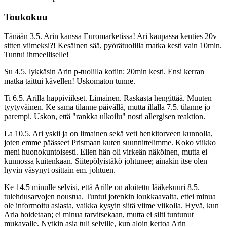
Toukokuu
Tänään 3.5. Arin kanssa Euromarketissa! Ari kaupassa kenties 20v
sitten viimeksi?! Kesäinen sää, pyörätuolilla matka kesti vain 10min.
Tuntui ihmeelliselle!
Su 4.5. lykkäsin Arin p-tuolilla kotiin: 20min kesti. Ensi kerran
matka taittui kävellen! Uskomaton tunne.
Ti 6.5. Arilla happiviikset. Limainen. Raskasta hengittää. Muuten
tyytyväinen. Ke sama tilanne päivällä, mutta illalla 7.5. tilanne jo
parempi. Uskon, että "rankka ulkoilu" nosti allergisen reaktion.
La 10.5. Ari yskii ja on limainen sekä veti henkitorveen kunnolla,
joten emme päässeet Prismaan kuten suunnittelimme. Koko viikko
meni huonokuntoisesti. Eilen hän oli virkeän näköinen, mutta ei
kunnossa kuitenkaan. Siitepölyistäkö johtunee; ainakin itse olen
hyvin väsynyt osittain em. johtuen.
Ke 14.5 minulle selvisi, että Arille on aloitettu lääkekuuri 8.5.
tulehdusarvojen noustua. Tuntui jotenkin loukkaavalta, ettei minua
ole informoitu asiasta, vaikka kysyin siitä viime viikolla. Hyvä, kun
Aria hoidetaan; ei minua tarvitsekaan, mutta ei silti tuntunut
mukavalle. Nytkin asia tuli selville, kun aloin kertoa Arin