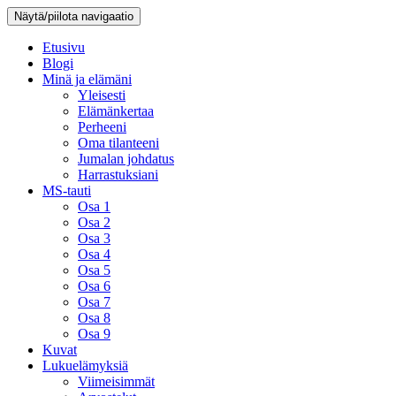
Näytä/piilota navigaatio
Etusivu
Blogi
Minä ja elämäni
Yleisesti
Elämänkertaa
Perheeni
Oma tilanteeni
Jumalan johdatus
Harrastuksiani
MS-tauti
Osa 1
Osa 2
Osa 3
Osa 4
Osa 5
Osa 6
Osa 7
Osa 8
Osa 9
Kuvat
Lukuelämyksiä
Viimeisimmät