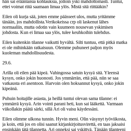
hän sai eräänlaisia kohtauksia, jolloin yski mahdottomasti. Tuntui,
ettei voimat riitä saamaan limaa ylös. Mistä sitä riittääkin?
Eilen oli kurja sää, joten emme päässeet ulos, mutta yritämme
tänään, jos mahdollista.Verikokeissa crp oli laskenut lähes
normaaliin, mutta odotin vain kuumeen nousevan yskimisen
johdosta. Kun ei limaa saa ylös, tulee keuhkoihin tulehdus.
Eilen kuitenkin tilanne vaikutti hyvältä. Silti tuntuu, että pitkä matka
ei ole mihinkään ratkaisuun. Olemme puhuneet paljon myös
kuoleman mahdollisuudesta.
29.6.
Arilla oli eilen pää kipeä. Vahingossa satuin kysyä sitä. Yleensä
kysyn, onko jokin huonosti. Jos ymmärrän, että pää, niin se saa
vatkausta eri asentoon. Harvoin olen hoksannut kysyä, onko jokin
kipeänä.
Puhuin hoitajille asiasta, ja heillä tuntui olevan sama tilanne: ei
ymmärrä kysyä. Arin vointi parani heti, kun sai lääkettä. Varmaan
viikollakin päätä särki, sillä Ari oli vaisu käydessäni.
Eilen olimme ulkona tunnin. Hyvin meni. Olin väsynyt työviikosta,
ja koin, että jos en olisi saanut kirjankirjoitusvirettä, en taas jaksaisi
ensinkään tätä tilannetta. Ari onneksi sai yskittyä. Tänään tilanteeni