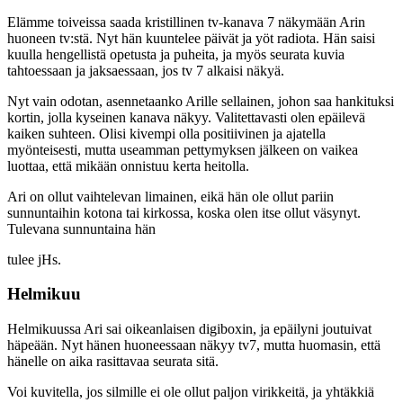
Elämme toiveissa saada kristillinen tv-kanava 7 näkymään Arin
huoneen tv:stä. Nyt hän kuuntelee päivät ja yöt radiota. Hän saisi
kuulla hengellistä opetusta ja puheita, ja myös seurata kuvia
tahtoessaan ja jaksaessaan, jos tv 7 alkaisi näkyä.
Nyt vain odotan, asennetaanko Arille sellainen, johon saa hankituksi
kortin, jolla kyseinen kanava näkyy. Valitettavasti olen epäilevä
kaiken suhteen. Olisi kivempi olla positiivinen ja ajatella
myönteisesti, mutta useamman pettymyksen jälkeen on vaikea
luottaa, että mikään onnistuu kerta heitolla.
Ari on ollut vaihtelevan limainen, eikä hän ole ollut pariin
sunnuntaihin kotona tai kirkossa, koska olen itse ollut väsynyt.
Tulevana sunnuntaina hän
tulee jHs.
Helmikuu
Helmikuussa Ari sai oikeanlaisen digiboxin, ja epäilyni joutuivat
häpeään. Nyt hänen huoneessaan näkyy tv7, mutta huomasin, että
hänelle on aika rasittavaa seurata sitä.
Voi kuvitella, jos silmille ei ole ollut paljon virikkeitä, ja yhtäkkiä