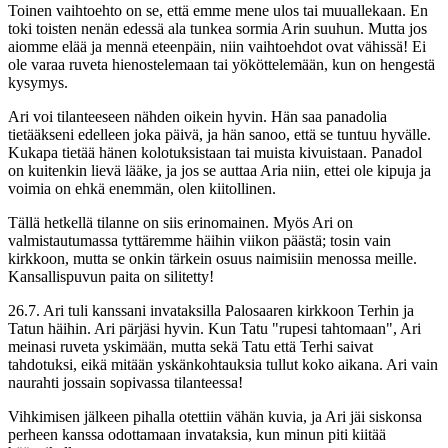
Toinen vaihtoehto on se, että emme mene ulos tai muuallekaan. En
toki toisten nenän edessä ala tunkea sormia Arin suuhun. Mutta jos
aiomme elää ja mennä eteenpäin, niin vaihtoehdot ovat vähissä! Ei
ole varaa ruveta hienostelemaan tai yököttelemään, kun on hengestä
kysymys.
Ari voi tilanteeseen nähden oikein hyvin. Hän saa panadolia
tietääkseni edelleen joka päivä, ja hän sanoo, että se tuntuu hyvälle.
Kukapa tietää hänen kolotuksistaan tai muista kivuistaan. Panadol
on kuitenkin lievä lääke, ja jos se auttaa Aria niin, ettei ole kipuja ja
voimia on ehkä enemmän, olen kiitollinen.
Tällä hetkellä tilanne on siis erinomainen. Myös Ari on
valmistautumassa tyttäremme häihin viikon päästä; tosin vain
kirkkoon, mutta se onkin tärkein osuus naimisiin menossa meille.
Kansallispuvun paita on silitetty!
26.7. Ari tuli kanssani invataksilla Palosaaren kirkkoon Terhin ja
Tatun häihin. Ari pärjäsi hyvin. Kun Tatu "rupesi tahtomaan", Ari
meinasi ruveta yskimään, mutta sekä Tatu että Terhi saivat
tahdotuksi, eikä mitään yskänkohtauksia tullut koko aikana. Ari vain
naurahti jossain sopivassa tilanteessa!
Vihkimisen jälkeen pihalla otettiin vähän kuvia, ja Ari jäi siskonsa
perheen kanssa odottamaan invataksia, kun minun piti kiitää