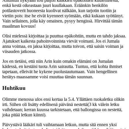
Ahdistun nykyään tosi paljon kaikkien epäkohtien kuulemisesta,
enkä kestä oikeastaan juuri kuullakaan. Eräänkin henkilön
potilastoverit huoneesta kuolivat nälkään, kun tarjotin tuotiin ja
vietiin pois: itse he eivät kyenneet syömään, eikä kukaan syöttänyt.
Vain sellainen, jolla käy omainen, pysyy hengissä. Hirvittää tämän
maailman kovuus!
Olisi mielessä kirjoittaa ja puuttua epäkohtiin, mutta en tahdo jaksaa.
Ajatukset kaikesta pahoinvoinnista vievät voimani. Jos ei Jumala
anna voimaa, en jaksa kirjoittaa, mutta toivon, että saisin voiman ja
viisauden jatkossa.
Jos en tietäisi, että niin Arin kuin omakin elämäni on Jumalan
kädessä, en kestäisi tuota Arin sairautta. Tuntuu, että kohta ihmiset
tapetaan, elleivät he kykene puolustautumaan. Vain hengellinen
herätys maassamme voisi muuttaa tämän suunnan.
Huhtikuu
Olimme menossa ulos ensi kertaa la 5.4. Yllättäen ruokaletku olikin
irti. Siihen oli lisätty edellisenä päivänä nestettä(3 kk välein letku
vaihdetaan; kerran kuussa tarkistetaan, että ballongissa on nestettä,
joka pitää letkun kiinni).
Päivystävä lääkäri tuli vaihtamaan letkun, mutta sitä ennen yksi