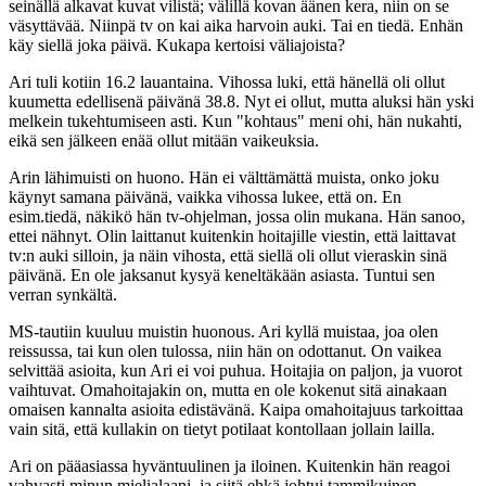
seinällä alkavat kuvat vilistä; välillä kovan äänen kera, niin on se
väsyttävää. Niinpä tv on kai aika harvoin auki. Tai en tiedä. Enhän
käy siellä joka päivä. Kukapa kertoisi väliajoista?
Ari tuli kotiin 16.2 lauantaina. Vihossa luki, että hänellä oli ollut
kuumetta edellisenä päivänä 38.8. Nyt ei ollut, mutta aluksi hän yski
melkein tukehtumiseen asti. Kun "kohtaus" meni ohi, hän nukahti,
eikä sen jälkeen enää ollut mitään vaikeuksia.
Arin lähimuisti on huono. Hän ei välttämättä muista, onko joku
käynyt samana päivänä, vaikka vihossa lukee, että on. En
esim.tiedä, näkikö hän tv-ohjelman, jossa olin mukana. Hän sanoo,
ettei nähnyt. Olin laittanut kuitenkin hoitajille viestin, että laittavat
tv:n auki silloin, ja näin vihosta, että siellä oli ollut vieraskin sinä
päivänä. En ole jaksanut kysyä keneltäkään asiasta. Tuntui sen
verran synkältä.
MS-tautiin kuuluu muistin huonous. Ari kyllä muistaa, joa olen
reissussa, tai kun olen tulossa, niin hän on odottanut. On vaikea
selvittää asioita, kun Ari ei voi puhua. Hoitajia on paljon, ja vuorot
vaihtuvat. Omahoitajakin on, mutta en ole kokenut sitä ainakaan
omaisen kannalta asioita edistävänä. Kaipa omahoitajuus tarkoittaa
vain sitä, että kullakin on tietyt potilaat kontollaan jollain lailla.
Ari on pääasiassa hyväntuulinen ja iloinen. Kuitenkin hän reagoi
vahvasti minun mielialaani, ja siitä ehkä johtui tammikuinen