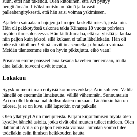
suun, ettei hän tukehdu. Olen kiitollinen, että Ari pystyy
hengittämään. Lisäksi muistutan häntä jatkuvasti
palleahengityksestä, että hän saisi voimaa yskimiseen.
Ajattelen sairaalaan hajujen ja limojen keskellä miestä, josta luin.
Hän oli pakkotyössä uskonsa takia Kiinassa 18 vuotta polviaan
myöten ihmisulosteessa. Hän kiitti Jumalaa, että sai ylistää ja laulaa
niin paljon kuin jaksoi, sillä kukaan ei tullut lähellekään. Hän oli
oikeasti kiitollinen! Siinä tarvittiin asennetta ja Jumalan voimaa.
Meidän tilanteemme siis on hyvin pikkujuttu, eikö vaan!
Prismaan emme päässeet tänä kesänä kävellen menemään, mutta
aina kaikki toiveeni eivät toteudu.
Lokakuu
Syyskuu meni ilman erityisiä kommervenkkejä Arin suhteen. Välillä
hänellä on enemmän limaisuutta, välillä vähemmän. Sunnuntaisin
Ari on ollut kotona mahdollisuuksien mukaan. Tänäänkin hän on
tulossa, ja se on kiva, sillä lapsetkin ovat paikalla.
Olen yllättynyt Arin mielipiteistä. Kirjani kirjoittamisen myötä olen
kysellyt häneltä asioita, jotka eivät olisi muuten tulleet mieleen. Olen
ilahtunut! Arilla on paljon henkistä voimaa. Jumalan voima tulee
todellakin esiin ihmisen heikkouden kautta.