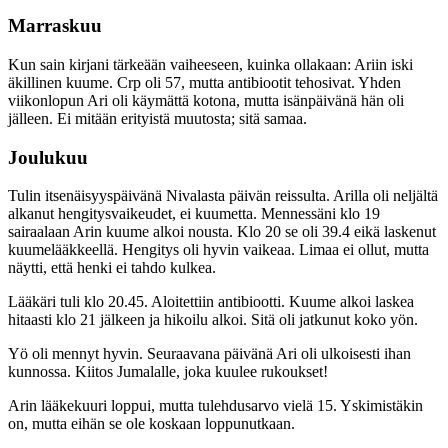
Marraskuu
Kun sain kirjani tärkeään vaiheeseen, kuinka ollakaan: Ariin iski
äkillinen kuume. Crp oli 57, mutta antibiootit tehosivat. Yhden
viikonlopun Ari oli käymättä kotona, mutta isänpäivänä hän oli
jälleen. Ei mitään erityistä muutosta; sitä samaa.
Joulukuu
Tulin itsenäisyyspäivänä Nivalasta päivän reissulta. Arilla oli neljältä
alkanut hengitysvaikeudet, ei kuumetta. Mennessäni klo 19
sairaalaan Arin kuume alkoi nousta. Klo 20 se oli 39.4 eikä laskenut
kuumelääkkeellä. Hengitys oli hyvin vaikeaa. Limaa ei ollut, mutta
näytti, että henki ei tahdo kulkea.
Lääkäri tuli klo 20.45. Aloitettiin antibiootti. Kuume alkoi laskea
hitaasti klo 21 jälkeen ja hikoilu alkoi. Sitä oli jatkunut koko yön.
Yö oli mennyt hyvin. Seuraavana päivänä Ari oli ulkoisesti ihan
kunnossa. Kiitos Jumalalle, joka kuulee rukoukset!
Arin lääkekuuri loppui, mutta tulehdusarvo vielä 15. Yskimistäkin
on, mutta eihän se ole koskaan loppunutkaan.