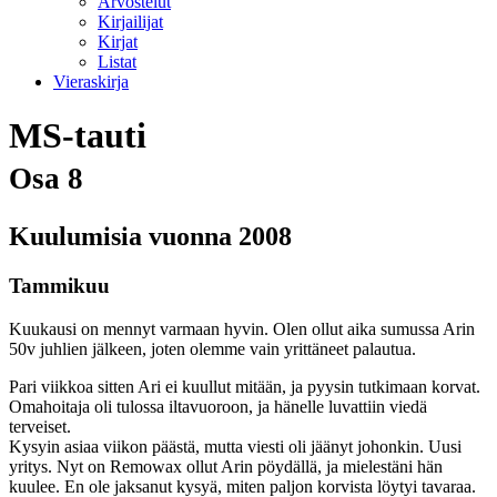
Arvostelut
Kirjailijat
Kirjat
Listat
Vieraskirja
MS-tauti
Osa 8
Kuulumisia vuonna 2008
Tammikuu
Kuukausi on mennyt varmaan hyvin. Olen ollut aika sumussa Arin
50v juhlien jälkeen, joten olemme vain yrittäneet palautua.
Pari viikkoa sitten Ari ei kuullut mitään, ja pyysin tutkimaan korvat.
Omahoitaja oli tulossa iltavuoroon, ja hänelle luvattiin viedä
terveiset.
Kysyin asiaa viikon päästä, mutta viesti oli jäänyt johonkin. Uusi
yritys. Nyt on Remowax ollut Arin pöydällä, ja mielestäni hän
kuulee. En ole jaksanut kysyä, miten paljon korvista löytyi tavaraa.