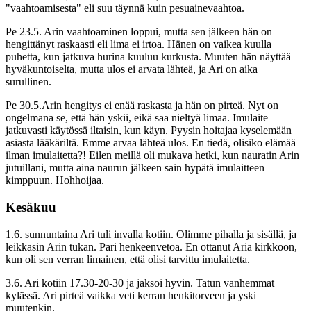
"vaahtoamisesta" eli suu täynnä kuin pesuainevaahtoa.
Pe 23.5. Arin vaahtoaminen loppui, mutta sen jälkeen hän on
hengittänyt raskaasti eli lima ei irtoa. Hänen on vaikea kuulla
puhetta, kun jatkuva hurina kuuluu kurkusta. Muuten hän näyttää
hyväkuntoiselta, mutta ulos ei arvata lähteä, ja Ari on aika
surullinen.
Pe 30.5.Arin hengitys ei enää raskasta ja hän on pirteä. Nyt on
ongelmana se, että hän yskii, eikä saa nieltyä limaa. Imulaite
jatkuvasti käytössä iltaisin, kun käyn. Pyysin hoitajaa kyselemään
asiasta lääkäriltä. Emme arvaa lähteä ulos. En tiedä, olisiko elämää
ilman imulaitetta?! Eilen meillä oli mukava hetki, kun nauratin Arin
jutuillani, mutta aina naurun jälkeen sain hypätä imulaitteen
kimppuun. Hohhoijaa.
Kesäkuu
1.6. sunnuntaina Ari tuli invalla kotiin. Olimme pihalla ja sisällä, ja
leikkasin Arin tukan. Pari henkeenvetoa. En ottanut Aria kirkkoon,
kun oli sen verran limainen, että olisi tarvittu imulaitetta.
3.6. Ari kotiin 17.30-20-30 ja jaksoi hyvin. Tatun vanhemmat
kylässä. Ari pirteä vaikka veti kerran henkitorveen ja yski
muutenkin.