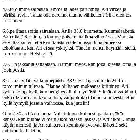
4.6.to olimme sairaalan lammella lähes pari tuntia. Ari virkeä ja
pärjäsi hyvin. Taitaa olla parempi tilanne vähitellen? Siitä olen tosi
kiitollinen!
6.6.pe iltana soitin sairaalaan. Arilla 38.8 kuumetta. Kuumelääkettä.
Aamulla 7.6. soitin, ja kuume pois, mutta lima vihertävää. Minusta
se viittaa siihen, että keuhkoista ei ole noussut lima tarpeeksi
tehokkaasti, kun Ari ei saa yskityksi. Tänään menen käymään siellä,
kun kotiudun Helsingistä.
7.6. En jaksanut sairaalaan. Harmitti myös, kun joka ikisellä lomalla
jobinpostia.
8.6. Uusi yllättävä kuumepiikki; 38.9. Hoitaja soitti klo 21.15 ja
toivoi minun tulevan. Tilanne oli hänen mukaansa kriittinen. Ari
sydän pompahteli, kun hengitys oli niin työlästä. Silmät olivat kiinni,
enkä ole varma nukkuiko hän, vai johtuiko tilanne kuumeesta. Hän
kyllä hymyili jossain vaiheessa, kun juttelin!
Olin 2.30 asti Arin luona. Vaihdoimme kolmesti paidan yökön
kanssa, kun kuume viimein alkoi hitaasti laskea, ja Ari hikoili. Imua
käytin monesti, ja Ari sai kerran keuhkoja avaavaa lääkettä sekä
antibiootti aloitettiin.