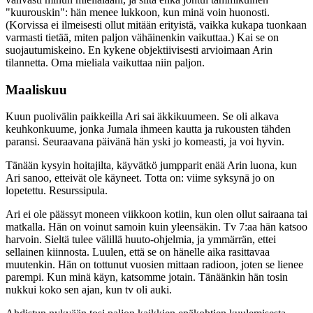
"kuurouskin": hän menee lukkoon, kun minä voin huonosti.
(Korvissa ei ilmeisesti ollut mitään erityistä, vaikka kukapa tuonkaan
varmasti tietää, miten paljon vähäinenkin vaikuttaa.) Kai se on
suojautumiskeino. En kykene objektiivisesti arvioimaan Arin
tilannetta. Oma mieliala vaikuttaa niin paljon.
Maaliskuu
Kuun puolivälin paikkeilla Ari sai äkkikuumeen. Se oli alkava
keuhkonkuume, jonka Jumala ihmeen kautta ja rukousten tähden
paransi. Seuraavana päivänä hän yski jo komeasti, ja voi hyvin.
Tänään kysyin hoitajilta, käyvätkö jumpparit enää Arin luona, kun
Ari sanoo, etteivät ole käyneet. Totta on: viime syksynä jo on
lopetettu. Resurssipula.
Ari ei ole päässyt moneen viikkoon kotiin, kun olen ollut sairaana tai
matkalla. Hän on voinut samoin kuin yleensäkin. Tv 7:aa hän katsoo
harvoin. Sieltä tulee välillä huuto-ohjelmia, ja ymmärrän, ettei
sellainen kiinnosta. Luulen, että se on hänelle aika rasittavaa
muutenkin. Hän on tottunut vuosien mittaan radioon, joten se lienee
parempi. Kun minä käyn, katsomme jotain. Tänäänkin hän tosin
nukkui koko sen ajan, kun tv oli auki.