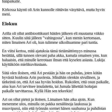
hääpaikalle.
Kirkossa käynti oli Arin kunnolle riittävän väsyttävä, mutta hyvin
meni.
Elokuu
Arilla oli ollut antibioottikuuri häiden jälkeen eli muutama viikko
sitten. Kuulin siitä jälleen "vahingossa", kun menin kertomaan,
miten limainen Ari oli, kun tulimme ulkoiltuamme pari tuntia.
En viitsi kertoa, mitä ajatuksia tämä tietämättömyys minussa
herättää, sillä tunnen olevani paha akka, kamala omainen yms. kun
haluaisin, että minulle kerrotaan ilman että kyselen asiasta. Lukija
käyttäköön mielikuvitustaan.
Siitä olen iloinen, että Ari pestään ja hän on puhdas, joten kiitän
hyvästä hoidosta Arin puolesta. Minähän olenkin sivullinen, ja
tärkeintä on, että Ari saa hyvän hoidon. Rukoilen, että osun paikalle,
aina kun Ari tarvitsee imulaitetta, tai Jumala lähettää hoitajan
paikalle tarvittaessa. Kyllä Hän sen tekeekin!
Ari on ollut pirteä ja iloinen. Limainen hän aika ajoin. Kun
menemme ulos, minulla on pakka nenäliinoja laukussa ja
muovipussi, niin että työnnän sormet hänen suuhunsa ja puhdistan