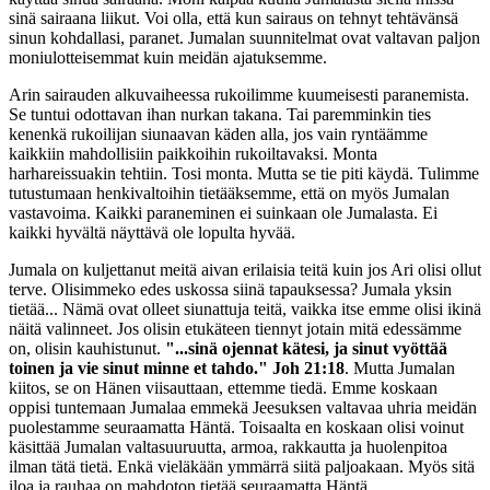
sinä sairaana liikut. Voi olla, että kun sairaus on tehnyt tehtävänsä
sinun kohdallasi, paranet. Jumalan suunnitelmat ovat valtavan paljon
moniulotteisemmat kuin meidän ajatuksemme.
Arin sairauden alkuvaiheessa rukoilimme kuumeisesti paranemista.
Se tuntui odottavan ihan nurkan takana. Tai paremminkin ties
kenenkä rukoilijan siunaavan käden alla, jos vain ryntäämme
kaikkiin mahdollisiin paikkoihin rukoiltavaksi. Monta
harhareissuakin tehtiin. Tosi monta. Mutta se tie piti käydä. Tulimme
tutustumaan henkivaltoihin tietääksemme, että on myös Jumalan
vastavoima. Kaikki paraneminen ei suinkaan ole Jumalasta. Ei
kaikki hyvältä näyttävä ole lopulta hyvää.
Jumala on kuljettanut meitä aivan erilaisia teitä kuin jos Ari olisi ollut
terve. Olisimmeko edes uskossa siinä tapauksessa? Jumala yksin
tietää... Nämä ovat olleet siunattuja teitä, vaikka itse emme olisi ikinä
näitä valinneet. Jos olisin etukäteen tiennyt jotain mitä edessämme
on, olisin kauhistunut.
"...sinä ojennat kätesi, ja sinut vyöttää
toinen ja vie sinut minne et tahdo." Joh 21:18
. Mutta Jumalan
kiitos, se on Hänen viisauttaan, ettemme tiedä. Emme koskaan
oppisi tuntemaan Jumalaa emmekä Jeesuksen valtavaa uhria meidän
puolestamme seuraamatta Häntä. Toisaalta en koskaan olisi voinut
käsittää Jumalan valtasuuruutta, armoa, rakkautta ja huolenpitoa
ilman tätä tietä. Enkä vieläkään ymmärrä siitä paljoakaan. Myös sitä
iloa ja rauhaa on mahdoton tietää seuraamatta Häntä.