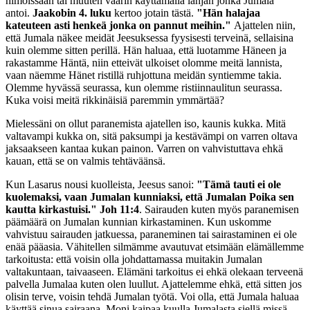
himoissaan tai muuten väärin käyttämällä lahjan jonka Jumala
antoi.
Jaakobin 4. luku
kertoo jotain tästä.
"Hän halajaa
kateuteen asti henkeä jonka on pannut meihin."
Ajattelen niin,
että Jumala näkee meidät Jeesuksessa fyysisesti terveinä, sellaisina
kuin olemme sitten perillä. Hän haluaa, että luotamme Häneen ja
rakastamme Häntä, niin etteivät ulkoiset olomme meitä lannista,
vaan näemme Hänet ristillä ruhjottuna meidän syntiemme takia.
Olemme hyvässä seurassa, kun olemme ristiinnaulitun seurassa.
Kuka voisi meitä rikkinäisiä paremmin ymmärtää?
Mielessäni on ollut paranemista ajatellen iso, kaunis kukka. Mitä
valtavampi kukka on, sitä paksumpi ja kestävämpi on varren oltava
jaksaakseen kantaa kukan painon. Varren on vahvistuttava ehkä
kauan, että se on valmis tehtäväänsä.
Kun Lasarus nousi kuolleista, Jeesus sanoi:
"Tämä tauti ei ole
kuolemaksi, vaan Jumalan kunniaksi, että Jumalan Poika sen
kautta kirkastuisi." Joh 11:4
. Sairauden kuten myös paranemisen
päämäärä on Jumalan kunnian kirkastaminen. Kun uskomme
vahvistuu sairauden jatkuessa, paraneminen tai sairastaminen ei ole
enää pääasia. Vähitellen silmämme avautuvat etsimään elämällemme
tarkoitusta: että voisin olla johdattamassa muitakin Jumalan
valtakuntaan, taivaaseen. Elämäni tarkoitus ei ehkä olekaan terveenä
palvella Jumalaa kuten olen luullut. Ajattelemme ehkä, että sitten jos
olisin terve, voisin tehdä Jumalan työtä. Voi olla, että Jumala haluaa
käyttää sinua sairaana. Moni kaipaa kuulla Jumalasta siellä missä