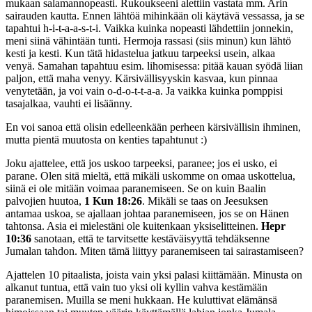
mukaan salamannopeasti. Rukoukseeni alettiin vastata mm. Arin
sairauden kautta. Ennen lähtöä mihinkään oli käytävä vessassa, ja se
tapahtui h-i-t-a-a-s-t-i. Vaikka kuinka nopeasti lähdettiin jonnekin,
meni siinä vähintään tunti. Hermoja rassasi (siis minun) kun lähtö
kesti ja kesti. Kun tätä hidastelua jatkuu tarpeeksi usein, alkaa
venyä. Samahan tapahtuu esim. lihomisessa: pitää kauan syödä liian
paljon, että maha venyy. Kärsivällisyyskin kasvaa, kun pinnaa
venytetään, ja voi vain o-d-o-t-t-a-a. Ja vaikka kuinka pomppisi
tasajalkaa, vauhti ei lisäänny.
En voi sanoa että olisin edelleenkään perheen kärsivällisin ihminen,
mutta pientä muutosta on kenties tapahtunut :)
Joku ajattelee, että jos uskoo tarpeeksi, paranee; jos ei usko, ei
parane. Olen sitä mieltä, että mikäli uskomme on omaa uskottelua,
siinä ei ole mitään voimaa paranemiseen. Se on kuin Baalin
palvojien huutoa,
1 Kun 18:26
. Mikäli se taas on Jeesuksen
antamaa uskoa, se ajallaan johtaa paranemiseen, jos se on Hänen
tahtonsa. Asia ei mielestäni ole kuitenkaan yksiselitteinen.
Hepr
10:36
sanotaan, että te tarvitsette kestäväisyyttä tehdäksenne
Jumalan tahdon. Miten tämä liittyy paranemiseen tai sairastamiseen?
Ajattelen 10 pitaalista, joista vain yksi palasi kiittämään. Minusta on
alkanut tuntua, että vain tuo yksi oli kyllin vahva kestämään
paranemisen. Muilla se meni hukkaan. He kuluttivat elämänsä