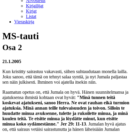
Arvostelut
Kirjailijat
Kirjat
Listat
Vieraskirja
MS-tauti
Osa 2
21.1.2005
Kun kristitty sairastuu vakavasti, siihen suhtaudutaan monella lailla.
Joku sanoo, että tämä on tehnyt salaa syntiä, ja nyt Jumala paljastaa
sen näin julkisesti. Ihminen voi ajatella itsekin niin.
Raamatun opetus on, että Jumala on hyvä. Hänen suunnitelmansa ja
ajatuksensa ihmistä kohtaan ovat hyvät:
"Minä tunnen teitä
koskevat ajatukseni, sanoo Herra. Ne ovat rauhan eikä turmion
ajatuksia. Minä annan teille tulevaisuuden ja toivon. Silloin te
huudatte minua avuksenne, tulette ja rukoilette minua, ja minä
kuulen teitä. Te etsitte minua ja löydätte minut, kun etsitte
minua koko sydämestänne." Jer 29: 11-13
. Jumalan hyvä ajatus
on, että sairaus vetäisi sairastunutta ja hänen läheisiään Jumalan