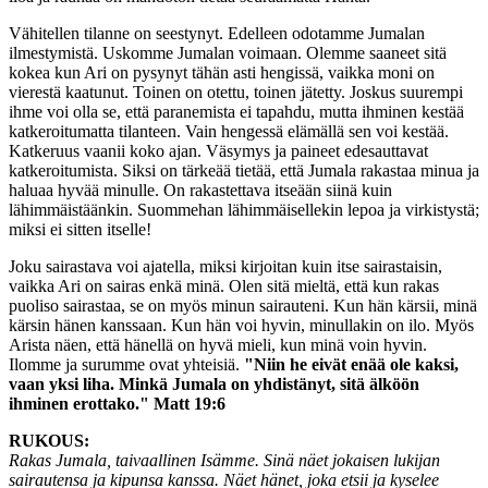
Vähitellen tilanne on seestynyt. Edelleen odotamme Jumalan
ilmestymistä. Uskomme Jumalan voimaan. Olemme saaneet sitä
kokea kun Ari on pysynyt tähän asti hengissä, vaikka moni on
vierestä kaatunut. Toinen on otettu, toinen jätetty. Joskus suurempi
ihme voi olla se, että paranemista ei tapahdu, mutta ihminen kestää
katkeroitumatta tilanteen. Vain hengessä elämällä sen voi kestää.
Katkeruus vaanii koko ajan. Väsymys ja paineet edesauttavat
katkeroitumista. Siksi on tärkeää tietää, että Jumala rakastaa minua ja
haluaa hyvää minulle. On rakastettava itseään siinä kuin
lähimmäistäänkin. Suommehan lähimmäisellekin lepoa ja virkistystä;
miksi ei sitten itselle!
Joku sairastava voi ajatella, miksi kirjoitan kuin itse sairastaisin,
vaikka Ari on sairas enkä minä. Olen sitä mieltä, että kun rakas
puoliso sairastaa, se on myös minun sairauteni. Kun hän kärsii, minä
kärsin hänen kanssaan. Kun hän voi hyvin, minullakin on ilo. Myös
Arista näen, että hänellä on hyvä mieli, kun minä voin hyvin.
Ilomme ja surumme ovat yhteisiä.
"Niin he eivät enää ole kaksi,
vaan yksi liha. Minkä Jumala on yhdistänyt, sitä älköön
ihminen erottako." Matt 19:6
RUKOUS:
Rakas Jumala, taivaallinen Isämme. Sinä näet jokaisen lukijan
sairautensa ja kipunsa kanssa. Näet hänet, joka etsii ja kyselee