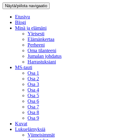
Näytä/piilota navigaatio
Etusivu
Blogi
Minä ja elämäni
Yleisesti
Elämänkertaa
Perheeni
Oma tilanteeni
Jumalan johdatus
Harrastuksiani
MS-tauti
Osa 1
Osa 2
Osa 3
Osa 4
Osa 5
Osa 6
Osa 7
Osa 8
Osa 9
Kuvat
Lukuelämyksiä
Viimeisimmät