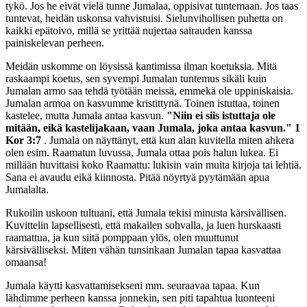
tykö. Jos he eivät vielä tunne Jumalaa, oppisivat tuntemaan. Jos taas
tuntevat, heidän uskonsa vahvistuisi. Sielunvihollisen puhetta on
kaikki epätoivo, millä se yrittää nujertaa sairauden kanssa
painiskelevan perheen.
Meidän uskomme on löysissä kantimissa ilman koetuksia. Mitä
raskaampi koetus, sen syvempi Jumalan tuntemus sikäli kuin
Jumalan armo saa tehdä työtään meissä, emmekä ole uppiniskaisia.
Jumalan armoa on kasvumme kristittynä. Toinen istuttaa, toinen
kastelee, mutta Jumala antaa kasvun.
"Niin ei siis istuttaja ole
mitään, eikä kastelijakaan, vaan Jumala, joka antaa kasvun." 1
Kor 3:7
. Jumala on näyttänyt, että kun alan kuvitella miten ahkera
olen esim. Raamatun luvussa, Jumala ottaa pois halun lukea. Ei
millään huvittaisi koko Raamattu: lukisin vain muita kirjoja tai lehtiä.
Sana ei avaudu eikä kiinnosta. Pitää nöyrtyä pyytämään apua
Jumalalta.
Rukoilin uskoon tultuani, että Jumala tekisi minusta kärsivällisen.
Kuvittelin lapsellisesti, että makailen sohvalla, ja luen hurskaasti
raamattua, ja kun siitä pomppaan ylös, olen muuttunut
kärsivälliseksi. Miten vähän tunsinkaan Jumalan tapaa kasvattaa
omaansa!
Jumala käytti kasvattamisekseni mm. seuraavaa tapaa. Kun
lähdimme perheen kanssa jonnekin, sen piti tapahtua luonteeni