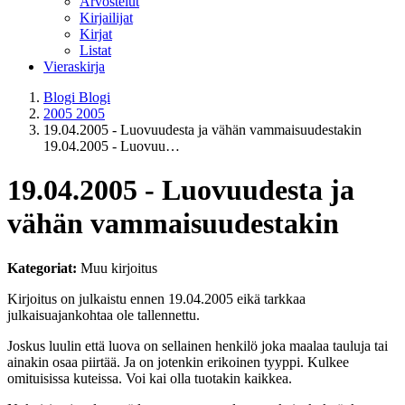
Arvostelut
Kirjailijat
Kirjat
Listat
Vieraskirja
Blogi
Blogi
2005
2005
19.04.2005 - Luovuudesta ja vähän vammaisuudestakin
19.04.2005 - Luovuu…
19.04.2005 - Luovuudesta ja
vähän vammaisuudestakin
Kategoriat:
Muu kirjoitus
Kirjoitus on julkaistu ennen 19.04.2005 eikä tarkkaa
julkaisuajankohtaa ole tallennettu.
Joskus luulin että luova on sellainen henkilö joka maalaa tauluja tai
ainakin osaa piirtää. Ja on jotenkin erikoinen tyyppi. Kulkee
omituisissa kuteissa. Voi kai olla tuotakin kaikkea.