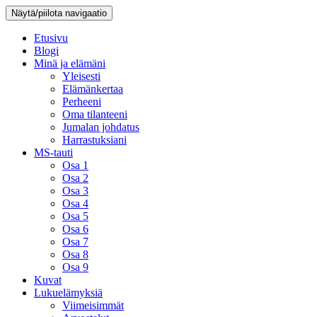
Näytä/piilota navigaatio
Etusivu
Blogi
Minä ja elämäni
Yleisesti
Elämänkertaa
Perheeni
Oma tilanteeni
Jumalan johdatus
Harrastuksiani
MS-tauti
Osa 1
Osa 2
Osa 3
Osa 4
Osa 5
Osa 6
Osa 7
Osa 8
Osa 9
Kuvat
Lukuelämyksiä
Viimeisimmät