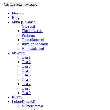
Näytä/piilota navigaatio
Etusivu
Blogi
Minä ja elämäni
Yleisesti
Elämänkertaa
Perheeni
Oma tilanteeni
Jumalan johdatus
Harrastuksiani
MS-tauti
Osa 1
Osa 2
Osa 3
Osa 4
Osa 5
Osa 6
Osa 7
Osa 8
Osa 9
Kuvat
Lukuelämyksiä
Viimeisimmät