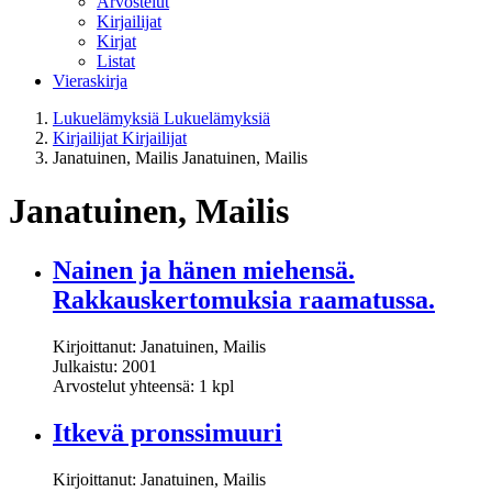
Arvostelut
Kirjailijat
Kirjat
Listat
Vieraskirja
Lukuelämyksiä
Lukuelämyksiä
Kirjailijat
Kirjailijat
Janatuinen, Mailis
Janatuinen, Mailis
Janatuinen, Mailis
Nainen ja hänen miehensä.
Rakkauskertomuksia raamatussa.
Kirjoittanut: Janatuinen, Mailis
Julkaistu: 2001
Arvostelut yhteensä: 1 kpl
Itkevä pronssimuuri
Kirjoittanut: Janatuinen, Mailis