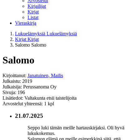
Arvostelut
Kirjailijat
Kirjat
Listat
Vieraskirja
Lukuelämyksiä
Lukuelämyksiä
Kirjat
Kirjat
Salomo
Salomo
Salomo
Kirjoittanut:
Janatuinen, Mailis
Julkaistu: 2019
Julkaisija: Perussanoma Oy
Sivuja: 196
Lisätiedot: Valtakunta etsii taistelijoita
Arvostelut yhteensä: 1 kpl
21.07.2025
Seppo luki tämän meille hartauskirjaksi. Oli hyvä
lukukokemus.
Salomon elämä on meille esimerkkinä siitä, että