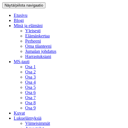
Näytä/piilota navigaatio
Etusivu
Blogi
Minä ja elämäni
Yleisesti
Elämänkertaa
Perheeni
Oma tilanteeni
Jumalan johdatus
Harrastuksiani
MS-tauti
Osa 1
Osa 2
Osa 3
Osa 4
Osa 5
Osa 6
Osa 7
Osa 8
Osa 9
Kuvat
Lukuelämyksiä
Viimeisimmät