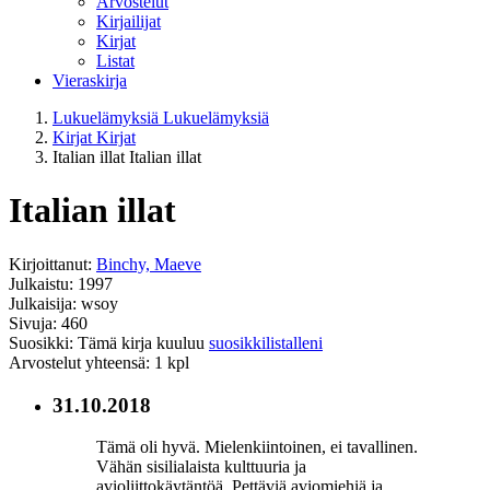
Arvostelut
Kirjailijat
Kirjat
Listat
Vieraskirja
Lukuelämyksiä
Lukuelämyksiä
Kirjat
Kirjat
Italian illat
Italian illat
Italian illat
Kirjoittanut:
Binchy, Maeve
Julkaistu: 1997
Julkaisija: wsoy
Sivuja: 460
Suosikki: Tämä kirja kuuluu
suosikkilistalleni
Arvostelut yhteensä: 1 kpl
31.10.2018
Tämä oli hyvä. Mielenkiintoinen, ei tavallinen.
Vähän sisilialaista kulttuuria ja
avioliittokäytäntöä. Pettäviä aviomiehiä ja