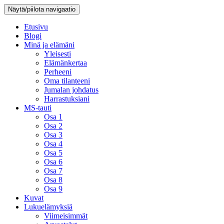
Näytä/piilota navigaatio
Etusivu
Blogi
Minä ja elämäni
Yleisesti
Elämänkertaa
Perheeni
Oma tilanteeni
Jumalan johdatus
Harrastuksiani
MS-tauti
Osa 1
Osa 2
Osa 3
Osa 4
Osa 5
Osa 6
Osa 7
Osa 8
Osa 9
Kuvat
Lukuelämyksiä
Viimeisimmät