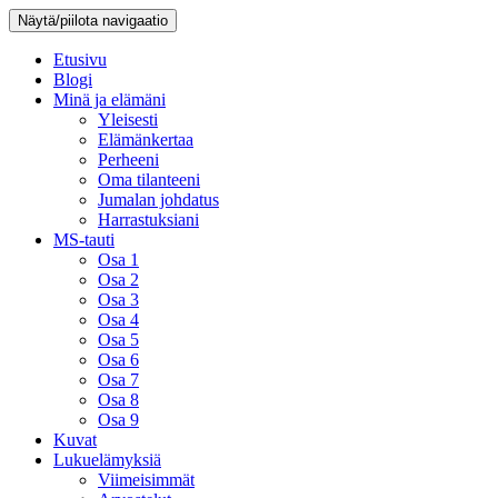
Näytä/piilota navigaatio
Etusivu
Blogi
Minä ja elämäni
Yleisesti
Elämänkertaa
Perheeni
Oma tilanteeni
Jumalan johdatus
Harrastuksiani
MS-tauti
Osa 1
Osa 2
Osa 3
Osa 4
Osa 5
Osa 6
Osa 7
Osa 8
Osa 9
Kuvat
Lukuelämyksiä
Viimeisimmät