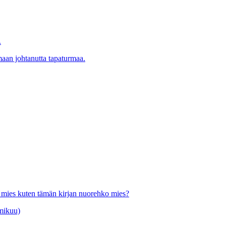
.
maan johtanutta tapaturmaa.
ko mies kuten tämän kirjan nuorehko mies?
lmikuu)