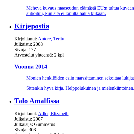
Mehevä kuvaus maaseudun elämästä EU:n tultua kuvaan. Ti
autioituu, kun sitä ei lopulta halua kukaan.
Kirjepostia
Kirjoittanut:
Autere, Terttu
Julkaistu: 2008
Sivuja: 177
Arvostelut yhteensä: 2 kpl
Vuonna 2014
Monien henkilöiden esiin marssittaminen sekoittaa lukijaa
Sittenkin hyvä kirja. Helppolukuinen ja mielenkiintoinen.
Talo Amalfissa
Kirjoittanut:
Adler, Elizabeth
Julkaistu: 2007
Julkaisija: Gummerus
Sivuja: 308