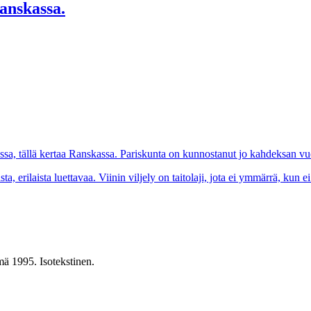
anskassa.
sa, tällä kertaa Ranskassa. Pariskunta on kunnostanut jo kahdeksan vuo
a, erilaista luettavaa. Viinin viljely on taitolaji, jota ei ymmärrä, kun
mä 1995. Isotekstinen.