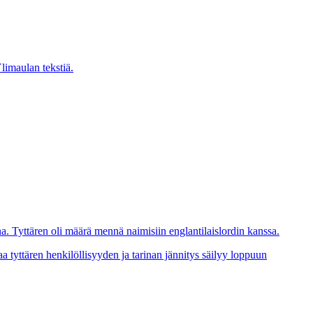
limaulan tekstiä.
a. Tyttären oli määrä mennä naimisiin englantilaislordin kanssa.
aa tyttären henkilöllisyyden ja tarinan jännitys säilyy loppuun