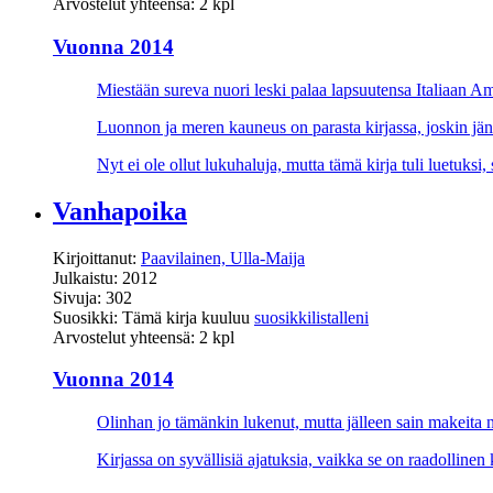
Arvostelut yhteensä: 2 kpl
Vuonna 2014
Miestään sureva nuori leski palaa lapsuutensa Italiaan A
Luonnon ja meren kauneus on parasta kirjassa, joskin jän
Nyt ei ole ollut lukuhaluja, mutta tämä kirja tuli luetuksi,
Vanhapoika
Kirjoittanut:
Paavilainen, Ulla-Maija
Julkaistu: 2012
Sivuja: 302
Suosikki: Tämä kirja kuuluu
suosikkilistalleni
Arvostelut yhteensä: 2 kpl
Vuonna 2014
Olinhan jo tämänkin lukenut, mutta jälleen sain makeita 
Kirjassa on syvällisiä ajatuksia, vaikka se on raadolli