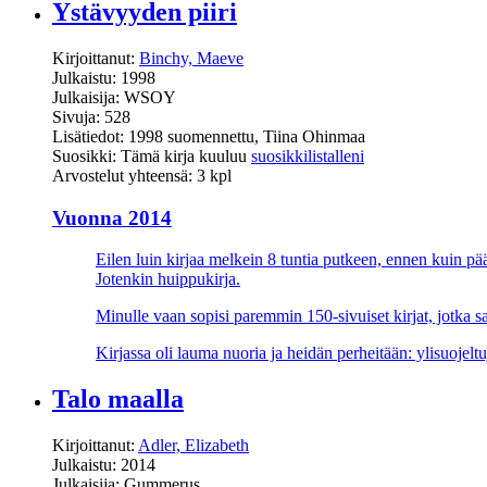
Ystävyyden piiri
Kirjoittanut:
Binchy, Maeve
Julkaistu: 1998
Julkaisija: WSOY
Sivuja: 528
Lisätiedot: 1998 suomennettu, Tiina Ohinmaa
Suosikki: Tämä kirja kuuluu
suosikkilistalleni
Arvostelut yhteensä: 3 kpl
Vuonna 2014
Eilen luin kirjaa melkein 8 tuntia putkeen, ennen kuin pä
Jotenkin huippukirja.
Minulle vaan sopisi paremmin 150-sivuiset kirjat, jotka sa
Kirjassa oli lauma nuoria ja heidän perheitään: ylisuojeltuj
Talo maalla
Kirjoittanut:
Adler, Elizabeth
Julkaistu: 2014
Julkaisija: Gummerus