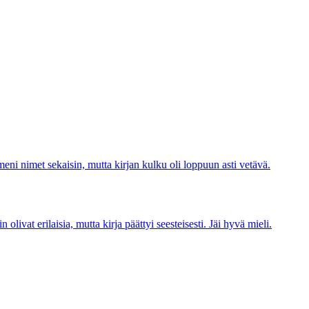
meni nimet sekaisin, mutta kirjan kulku oli loppuun asti vetävä.
livat erilaisia, mutta kirja päättyi seesteisesti. Jäi hyvä mieli.