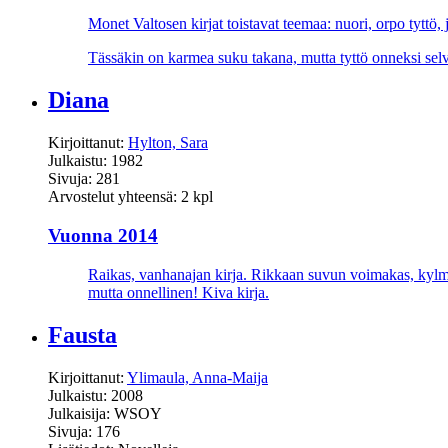
Monet Valtosen kirjat toistavat teemaa: nuori, orpo tyttö, j
Tässäkin on karmea suku takana, mutta tyttö onneksi selvi
Diana
Kirjoittanut:
Hylton, Sara
Julkaistu: 1982
Sivuja: 281
Arvostelut yhteensä: 2 kpl
Vuonna 2014
Raikas, vanhanajan kirja. Rikkaan suvun voimakas, kylmä 
mutta onnellinen! Kiva kirja.
Fausta
Kirjoittanut:
Ylimaula, Anna-Maija
Julkaistu: 2008
Julkaisija: WSOY
Sivuja: 176