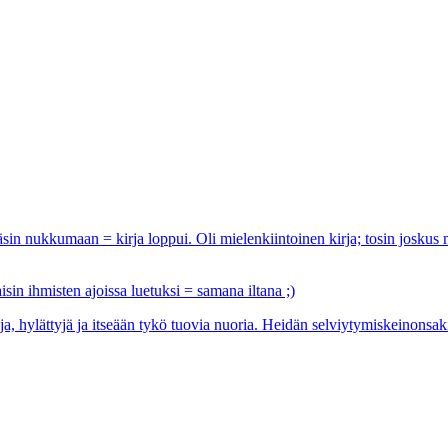
äsin nukkumaan = kirja loppui. Oli mielenkiintoinen kirja; tosin joskus 
isin ihmisten ajoissa luetuksi = samana iltana ;)
a, hylättyjä ja itseään tykö tuovia nuoria. Heidän selviytymiskeinonsakin o