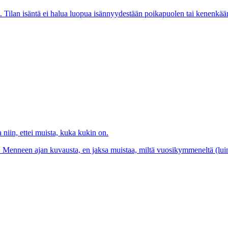
lan isäntä ei halua luopua isännyydestään poikapuolen tai kenenkään 
 niin, ettei muista, kuka kukin on.
 Menneen ajan kuvausta, en jaksa muistaa, miltä vuosikymmeneltä (luin k