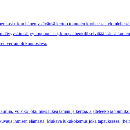
merikasta, kun hänen ystävänsä kertoo totuuden kuolleesta aviomiehestä
nittävyyskin säilyy loppuun asti, kun päähenkilö selvittää isänsä kuole
 sen verran oli kiinnostava.
nauruja. Voisiko joku mies lukea tämän ja kertoa, ajatteleeko ja toimii
nen kuvaus ihmisen elämästä. Mukava lukukokemus joka tapauksessa. (he