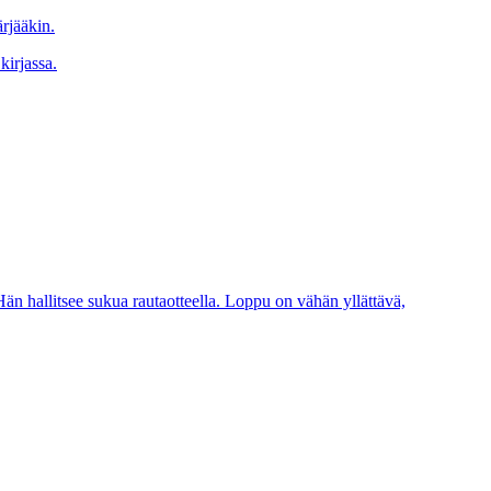
ärjääkin.
kirjassa.
än hallitsee sukua rautaotteella. Loppu on vähän yllättävä,