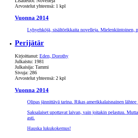
Lisätiedot: Novelleja
Arvostelut yhteensä: 1 kpl
Vuonna 2014
Lyhyehköjä, sisältörikkaita novelleja. Mielenkiintoinen,
Perijätär
Kirjoittanut:
Eden, Dorothy
Julkaistu: 1981
Julkaisija: Tammi
Sivuja: 286
Arvostelut yhteensä: 2 kpl
Vuonna 2014
Olipas jännittävä tarina. Rikas amerikkalaisnainen lähtee
Saksalaiset upottavat laivan, vain joitakin pelastuu. Mutt
asti.
Hauska lukukokemus!