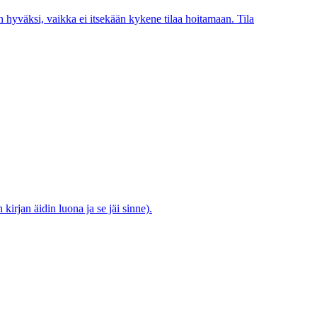
hyväksi, vaikka ei itsekään kykene tilaa hoitamaan. Tila
irjan äidin luona ja se jäi sinne).