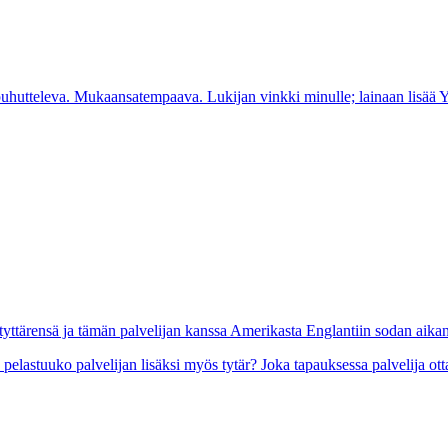
 puhutteleva. Mukaansatempaava. Lukijan vinkki minulle; lainaan lisää Y
 tyttärensä ja tämän palvelijan kanssa Amerikasta Englantiin sodan aikan
a pelastuuko palvelijan lisäksi myös tytär? Joka tapauksessa palvelija ott