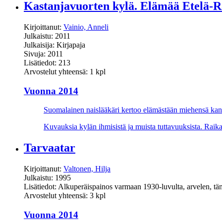
Kastanjavuorten kylä. Elämää Etelä-R
Kirjoittanut:
Vainio, Anneli
Julkaistu: 2011
Julkaisija: Kirjapaja
Sivuja: 2011
Lisätiedot: 213
Arvostelut yhteensä: 1 kpl
Vuonna 2014
Suomalainen naislääkäri kertoo elämästään miehensä kans
Kuvauksia kylän ihmisistä ja muista tuttavuuksista. Raikast
Tarvaatar
Kirjoittanut:
Valtonen, Hilja
Julkaistu: 1995
Lisätiedot: Alkuperäispainos varmaan 1930-luvulta, arvelen, tä
Arvostelut yhteensä: 3 kpl
Vuonna 2014