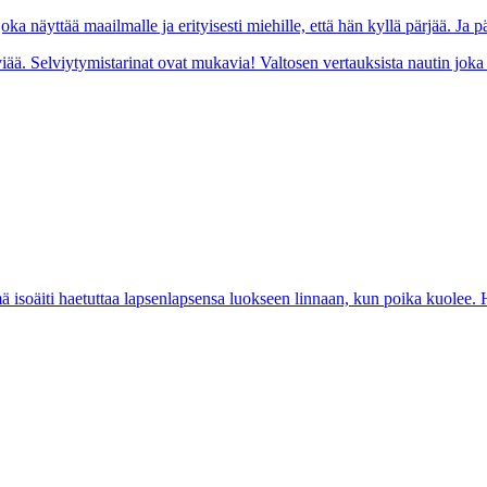
oka näyttää maailmalle ja erityisesti miehille, että hän kyllä pärjää. Ja p
ää. Selviytymistarinat ovat mukavia! Valtosen vertauksista nautin joka 
isoäiti haetuttaa lapsenlapsensa luokseen linnaan, kun poika kuolee. H