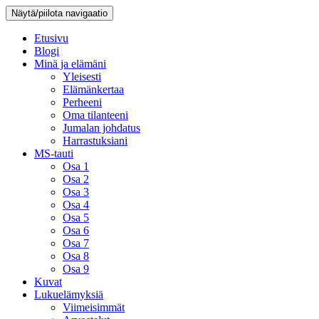
Näytä/piilota navigaatio
Etusivu
Blogi
Minä ja elämäni
Yleisesti
Elämänkertaa
Perheeni
Oma tilanteeni
Jumalan johdatus
Harrastuksiani
MS-tauti
Osa 1
Osa 2
Osa 3
Osa 4
Osa 5
Osa 6
Osa 7
Osa 8
Osa 9
Kuvat
Lukuelämyksiä
Viimeisimmät