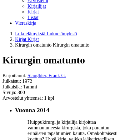
Arvostelut
Kirjailijat
Kirjat
Listat
Vieraskirja
Lukuelämyksiä
Lukuelämyksiä
Kirjat
Kirjat
Kirurgin omatunto
Kirurgin omatunto
Kirurgin omatunto
Kirjoittanut:
Slaughter, Frank G.
Julkaistu: 1972
Julkaisija: Tammi
Sivuja: 300
Arvostelut yhteensä: 1 kpl
Vuonna 2014
Huippukirurgi ja kirjailija kirjoittaa
vammautuneesta kirurgista, joka parantuu
erinäisten tapahtumien kautta. Omakohtaisesti
koettua? Hyvä kirja, vaikka lääketieteellisen