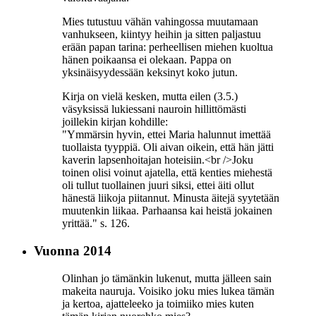
Mies tutustuu vähän vahingossa muutamaan
vanhukseen, kiintyy heihin ja sitten paljastuu
erään papan tarina: perheellisen miehen kuoltua
hänen poikaansa ei olekaan. Pappa on
yksinäisyydessään keksinyt koko jutun.
Kirja on vielä kesken, mutta eilen (3.5.)
väsyksissä lukiessani nauroin hillittömästi
joillekin kirjan kohdille:
"Ymmärsin hyvin, ettei Maria halunnut imettää
tuollaista tyyppiä. Oli aivan oikein, että hän jätti
kaverin lapsenhoitajan hoteisiin.<br />Joku
toinen olisi voinut ajatella, että kenties miehestä
oli tullut tuollainen juuri siksi, ettei äiti ollut
hänestä liikoja piitannut. Minusta äitejä syytetään
muutenkin liikaa. Parhaansa kai heistä jokainen
yrittää." s. 126.
Vuonna 2014
Olinhan jo tämänkin lukenut, mutta jälleen sain
makeita nauruja. Voisiko joku mies lukea tämän
ja kertoa, ajatteleeko ja toimiiko mies kuten