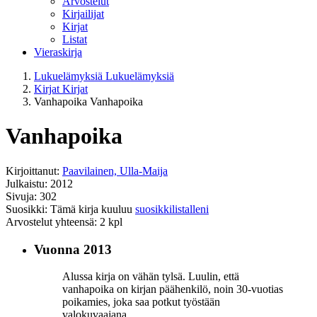
Arvostelut
Kirjailijat
Kirjat
Listat
Vieraskirja
Lukuelämyksiä
Lukuelämyksiä
Kirjat
Kirjat
Vanhapoika
Vanhapoika
Vanhapoika
Kirjoittanut:
Paavilainen, Ulla-Maija
Julkaistu: 2012
Sivuja: 302
Suosikki: Tämä kirja kuuluu
suosikkilistalleni
Arvostelut yhteensä: 2 kpl
Vuonna 2013
Alussa kirja on vähän tylsä. Luulin, että
vanhapoika on kirjan päähenkilö, noin 30-vuotias
poikamies, joka saa potkut työstään
valokuvaajana.