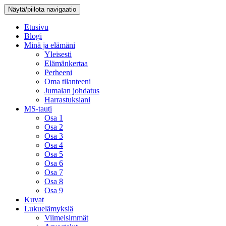
Näytä/piilota navigaatio
Etusivu
Blogi
Minä ja elämäni
Yleisesti
Elämänkertaa
Perheeni
Oma tilanteeni
Jumalan johdatus
Harrastuksiani
MS-tauti
Osa 1
Osa 2
Osa 3
Osa 4
Osa 5
Osa 6
Osa 7
Osa 8
Osa 9
Kuvat
Lukuelämyksiä
Viimeisimmät