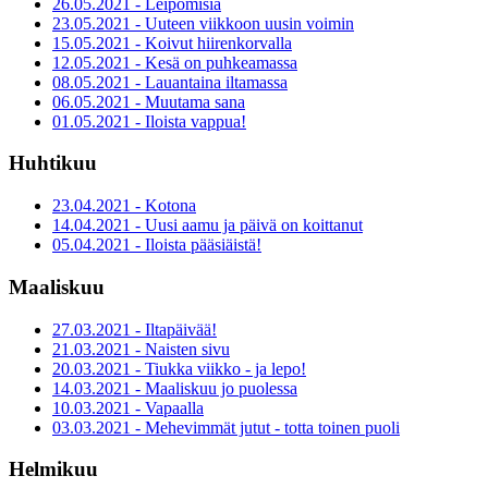
26.05.2021 - Leipomisia
23.05.2021 - Uuteen viikkoon uusin voimin
15.05.2021 - Koivut hiirenkorvalla
12.05.2021 - Kesä on puhkeamassa
08.05.2021 - Lauantaina iltamassa
06.05.2021 - Muutama sana
01.05.2021 - Iloista vappua!
Huhtikuu
23.04.2021 - Kotona
14.04.2021 - Uusi aamu ja päivä on koittanut
05.04.2021 - Iloista pääsiäistä!
Maaliskuu
27.03.2021 - Iltapäivää!
21.03.2021 - Naisten sivu
20.03.2021 - Tiukka viikko - ja lepo!
14.03.2021 - Maaliskuu jo puolessa
10.03.2021 - Vapaalla
03.03.2021 - Mehevimmät jutut - totta toinen puoli
Helmikuu