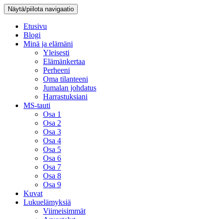
Näytä/piilota navigaatio
Etusivu
Blogi
Minä ja elämäni
Yleisesti
Elämänkertaa
Perheeni
Oma tilanteeni
Jumalan johdatus
Harrastuksiani
MS-tauti
Osa 1
Osa 2
Osa 3
Osa 4
Osa 5
Osa 6
Osa 7
Osa 8
Osa 9
Kuvat
Lukuelämyksiä
Viimeisimmät