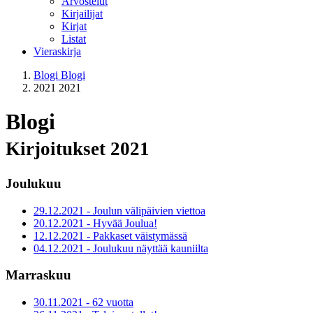
Arvostelut
Kirjailijat
Kirjat
Listat
Vieraskirja
Blogi
Blogi
2021
2021
Blogi
Kirjoitukset 2021
Joulukuu
29.12.2021 - Joulun välipäivien viettoa
20.12.2021 - Hyvää Joulua!
12.12.2021 - Pakkaset väistymässä
04.12.2021 - Joulukuu näyttää kauniilta
Marraskuu
30.11.2021 - 62 vuotta