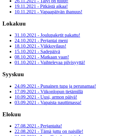
26.11.2021 - Talvi on tullut!
19.11.2021 - Pitkästä aikaa!
10.11.2021 - Vapaapäivän ihanuus!
Lokakuu
31.10.2021 - Joulupaketit pakattu!
24.10.2021 - Perjantai meni
18.10.2021 - Viikkovilaus!
15.10.2021 - Sadepäivä
08.10.2021 - Matkaan vaan!
01.10.2021 - Vaihtelevaa pilvisyyttä!
Syyskuu
24.09.2021 - Punainen tupa ja perunamaa!
17.09.2021 - Viikonlopun tietämillä
10.09.2021 - Uusi, armon päivä!
03.09.2021 - Vapaista nauttimassa!
Elokuu
27.08.2021 - Perjantaita!
22.08.2021 - Tämä juttu on naisille!