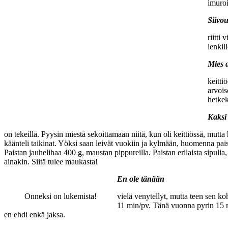
imuroi
Siivou
riitti
lenkil
Mies 
keitti
arvois
hetkek
Kaksi
on tekeillä. Pyysin miestä sekoittamaan niitä, kun oli keittiössä, mutta 
käänteli taikinat. Yöksi saan leivät vuokiin ja kylmään, huomenna paist
Paistan jauhelihaa 400 g, maustan pippureilla. Paistan erilaista sipuli
ainakin. Siitä tulee maukasta!
En ole tänään
Onneksi on lukemista!
vielä venytellyt, mutta teen sen ko
11 min/pv. Tänä vuonna pyrin 15 min
en ehdi enkä jaksa.