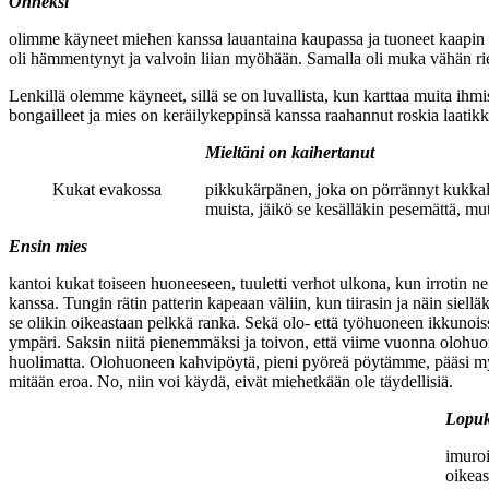
Onneksi
olimme käyneet miehen kanssa lauantaina kaupassa ja tuoneet kaapin täy
oli hämmentynyt ja valvoin liian myöhään. Samalla oli muka vähän ri
Lenkillä olemme käyneet, sillä se on luvallista, kun karttaa muita ih
bongailleet ja mies on keräilykeppinsä kanssa raahannut roskia laatikk
Mieltäni on kaihertanut
Kukat evakossa
pikkukärpänen, joka on pörrännyt kukkalamp
muista, jäikö se kesälläkin pesemättä, mu
Ensin mies
kantoi kukat toiseen huoneeseen, tuuletti verhot ulkona, kun irrotin ne.
kanssa. Tungin rätin patterin kapeaan väliin, kun tiirasin ja näin siell
se olikin oikeastaan pelkkä ranka. Sekä olo- että työhuoneen ikkunoiss
ympäri. Saksin niitä pienemmäksi ja toivon, että viime vuonna olohuo
huolimatta. Olohuoneen kahvipöytä, pieni pyöreä pöytämme, pääsi myös 
mitään eroa. No, niin voi käydä, eivät miehetkään ole täydellisiä.
Lopuk
imuroi
oikeas