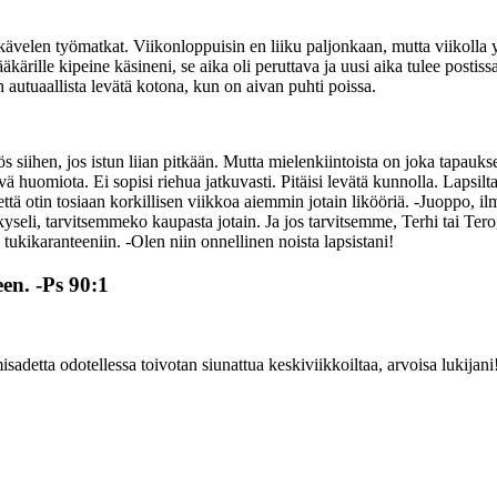
kävelen työmatkat. Viikonloppuisin en liiku paljonkaan, mutta viikolla yri
ääkärille kipeine käsineni, se aika oli peruttava ja uusi aika tulee posti
n autuaallista levätä kotona, kun on aivan puhti poissa.
s siihen, jos istun liian pitkään. Mutta mielenkiintoista on joka tapauk
 huomiota. Ei sopisi riehua jatkuvasti. Pitäisi levätä kunnolla. Lapsilt
ä otin tosiaan korkillisen viikkoa aiemmin jotain likööriä. -Juoppo, ilm
eli, tarvitsemmeko kaupasta jotain. Ja jos tarvitsemme, Terhi tai Tero, 
tukikaranteeniin. -Olen niin onnellinen noista lapsistani!
en. -Ps 90:1
isadetta odotellessa toivotan siunattua keskiviikkoiltaa, arvoisa lukijani