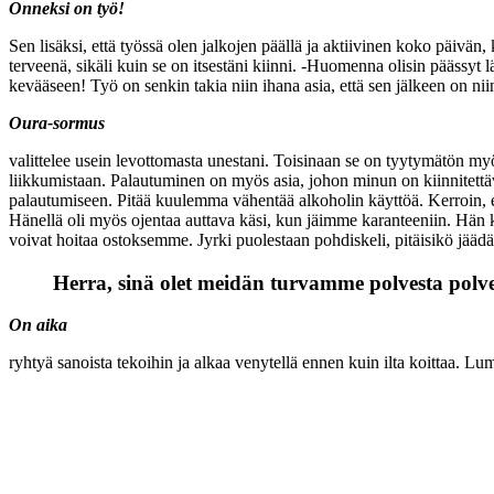
Onneksi on työ!
Sen lisäksi, että työssä olen jalkojen päällä ja aktiivinen koko päivän, 
terveenä, sikäli kuin se on itsestäni kiinni. -Huomenna olisin päässyt l
kevääseen! Työ on senkin takia niin ihana asia, että sen jälkeen on nii
Oura-sormus
valittelee usein levottomasta unestani. Toisinaan se on tyytymätön myö
liikkumistaan. Palautuminen on myös asia, johon minun on kiinnitettävä
palautumiseen. Pitää kuulemma vähentää alkoholin käyttöä. Kerroin, ett
Hänellä oli myös ojentaa auttava käsi, kun jäimme karanteeniin. Hän kys
voivat hoitaa ostoksemme. Jyrki puolestaan pohdiskeli, pitäisikö jäädä 
Herra, sinä olet meidän turvamme polvesta polve
On aika
ryhtyä sanoista tekoihin ja alkaa venytellä ennen kuin ilta koittaa. Lum