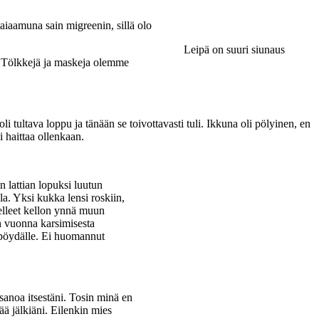
taiaamuna sain migreenin, sillä olo
Leipä on suuri siunaus
e. Tölkkejä ja maskeja olemme
 tultava loppu ja tänään se toivottavasti tuli. Ikkuna oli pölyinen, en
 haittaa ollenkaan.
n lattian lopuksi luutun
la. Yksi kukka lensi roskiin,
relleet kellon ynnä muun
n vuonna karsimisesta
n pöydälle. Ei huomannut
sanoa itsestäni. Tosin minä en
ää jälkiäni. Eilenkin mies