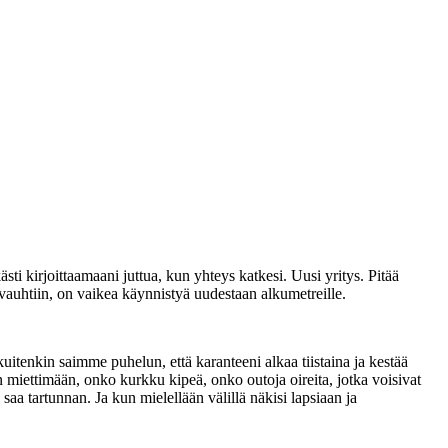
sti kirjoittaamaani juttua, kun yhteys katkesi. Uusi yritys. Pitää
 vauhtiin, on vaikea käynnistyä uudestaan alkumetreille.
uitenkin saimme puhelun, että karanteeni alkaa tiistaina ja kestää
n miettimään, onko kurkku kipeä, onko outoja oireita, jotka voisivat
 saa tartunnan. Ja kun mielellään välillä näkisi lapsiaan ja