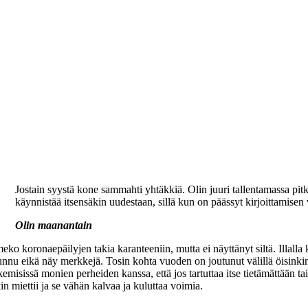
Jostain syystä kone sammahti yhtäkkiä. Olin juuri tallentamassa pitkä
käynnistää itsensäkin uudestaan, sillä kun on päässyt kirjoittamisen
Olin maanantain
 koronaepäilyjen takia karanteeniin, mutta ei näyttänyt siltä. Illalla k
 tunnu eikä näy merkkejä. Tosin kohta vuoden on joutunut välillä öisinki
emisissä monien perheiden kanssa, että jos tartuttaa itse tietämättään tai
n miettii ja se vähän kalvaa ja kuluttaa voimia.