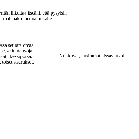
tän liikuttaa itseäni, että pysyisin
ssa, mahtaako mennä pitkälle
sessa seurata omaa
a kyselin neuvoja
Nukkuvat, uusimmat kissavauvat
oitti keskipoika.
toiset sisarukset,
!