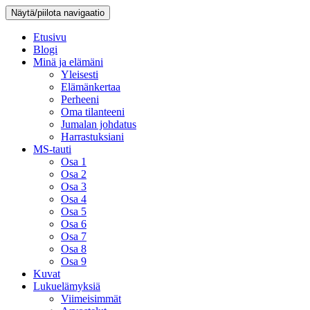
Näytä/piilota navigaatio
Etusivu
Blogi
Minä ja elämäni
Yleisesti
Elämänkertaa
Perheeni
Oma tilanteeni
Jumalan johdatus
Harrastuksiani
MS-tauti
Osa 1
Osa 2
Osa 3
Osa 4
Osa 5
Osa 6
Osa 7
Osa 8
Osa 9
Kuvat
Lukuelämyksiä
Viimeisimmät