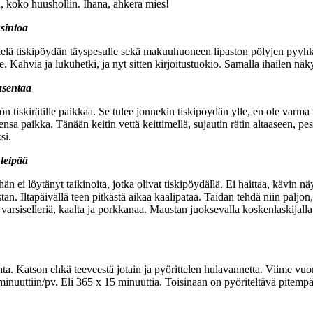
, koko huushollin. Ihana, ahkera mies!
sintoa
 vielä tiskipöydän täyspesulle sekä makuuhuoneen lipaston pölyjen pyyhk
le. Kahvia ja lukuhetki, ja nyt sitten kirjoitustuokio. Samalla ihailen
asentaa
öön tiskirätille paikkaa. Se tulee jonnekin tiskipöydän ylle, en ole varma m
ensa paikka. Tänään keitin vettä keittimellä, sujautin rätin altaaseen, pes
si.
 leipää
hän ei löytänyt taikinoita, jotka olivat tiskipöydällä. Ei haittaa, kävin n
an. Iltapäivällä teen pitkästä aikaa kaalipataa. Taidan tehdä niin paljon
a, varsiselleriä, kaalta ja porkkanaa. Maustan juoksevalla koskenlaskijal
hta. Katson ehkä teeveestä jotain ja pyörittelen hulavannetta. Viime vuonn
uuttiin/pv. Eli 365 x 15 minuuttia. Toisinaan on pyöriteltävä pitempään,