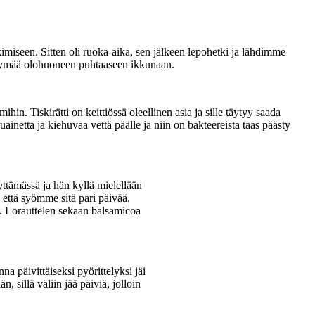
imiseen. Sitten oli ruoka-aika, sen jälkeen lepohetki ja lähdimme
 näkymää olohuoneen puhtaaseen ikkunaan.
ihin. Tiskirätti on keittiössä oleellinen asia ja sille täytyy saada
uainetta ja kiehuvaa vettä päälle ja niin on bakteereista taas päästy
äyttämässä ja hän kyllä mielellään
, että syömme sitä pari päivää.
la. Lorauttelen sekaan balsamicoa
a päivittäiseksi pyörittelyksi jäi
 sillä väliin jää päiviä, jolloin