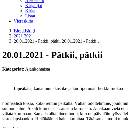
Arvostelut
Kirjailijat
Kirjat
Listat
Vieraskirja
Blogi
Blogi
2021
2021
20.01.2021 - Pätkii, pätkii
20.01.2021 - Pätkii…
20.01.2021 - Pätkii, pätkii
Kategoriat:
Ajankohtaista
Lipeäkala, kananmunakastike ja kuoriperunat -herkkuruokaa
normaalisti töissä, koko remmi paikalla. Vähän odottelimme, joudummeko
sunnuntaihin. Sikäli kuin ei siis sairastu koronaan. Ainakaan vielä ei
viitata koronaan. Samalla alitajuinen huoli, kun on päivittäin työssä tek
lastenlapsiaankin. Heitäkään ei halua tartuttaa. Tätä samaa moni muuki