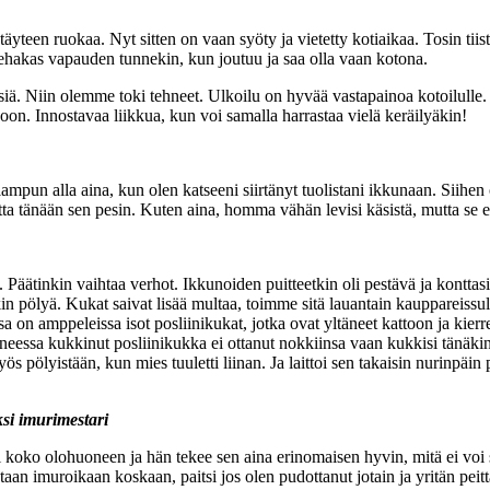
teen ruokaa. Nyt sitten on vaan syöty ja vietetty kotiaikaa. Tosin tiis
ehakas vapauden tunnekin, kun joutuu ja saa olla vaan kotona.
misiä. Niin olemme toki tehneet. Ulkoilu on hyvää vastapainoa kotoilull
oon. Innostavaa liikkua, kun voi samalla harrastaa vielä keräilyäkin!
un alla aina, kun olen katseeni siirtänyt tuolistani ikkunaan. Siihen oli
tta tänään sen pesin. Kuten aina, homma vähän levisi käsistä, mutta se ei
 Päätinkin vaihtaa verhot. Ikkunoiden puitteetkin oli pestävä ja konttasi
äkin pölyä. Kukat saivat lisää multaa, toimme sitä lauantain kauppareissul
a on amppeleissa isot posliinikukat, jotka ovat yltäneet kattoon ja kier
neessa kukkinut posliinikukka ei ottanut nokkiinsa vaan kukkisi tänäki
pölyistään, kun mies tuuletti liinan. Ja laittoi sen takaisin nurinpäi
si imurimestari
 koko olohuoneen ja hän tekee sen aina erinomaisen hyvin, mitä ei voi 
taan imuroikaan koskaan, paitsi jos olen pudottanut jotain ja yritän peitt