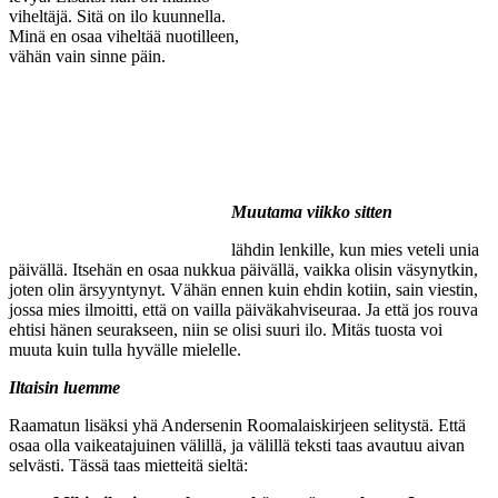
viheltäjä. Sitä on ilo kuunnella.
Minä en osaa viheltää nuotilleen,
vähän vain sinne päin.
Muutama viikko sitten
lähdin lenkille, kun mies veteli unia
päivällä. Itsehän en osaa nukkua päivällä, vaikka olisin väsynytkin,
joten olin ärsyyntynyt. Vähän ennen kuin ehdin kotiin, sain viestin,
jossa mies ilmoitti, että on vailla päiväkahviseuraa. Ja että jos rouva
ehtisi hänen seurakseen, niin se olisi suuri ilo. Mitäs tuosta voi
muuta kuin tulla hyvälle mielelle.
Iltaisin luemme
Raamatun lisäksi yhä Andersenin Roomalaiskirjeen selitystä. Että
osaa olla vaikeatajuinen välillä, ja välillä teksti taas avautuu aivan
selvästi. Tässä taas mietteitä sieltä: