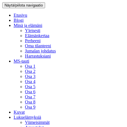
Näytä/piilota navigaatio
Etusivu
Blogi
Minä ja elämäni
Yleisesti
Elämänkertaa
Perheeni
Oma tilanteeni
Jumalan johdatus
Harrastuksiani
MS-tauti
Osa 1
Osa 2
Osa 3
Osa 4
Osa 5
Osa 6
Osa 7
Osa 8
Osa 9
Kuvat
Lukuelämyksiä
Viimeisimmät