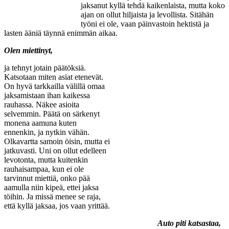
jaksanut kyllä tehdä kaikenlaista, mutta koko
ajan on ollut hiljaista ja levollista. Sitähän
työni ei ole, vaan päinvastoin hektistä ja
lasten ääniä täynnä enimmän aikaa.
Olen miettinyt,
ja tehnyt jotain päätöksiä.
Katsotaan miten asiat etenevät.
On hyvä tarkkailla välillä omaa
jaksamistaan ihan kaikessa
rauhassa. Näkee asioita
selvemmin. Päätä on särkenyt
monena aamuna kuten
ennenkin, ja nytkin vähän.
Olkavartta samoin öisin, mutta ei
jatkuvasti. Uni on ollut edelleen
levotonta, mutta kuitenkin
rauhaisampaa, kun ei ole
tarvinnut miettiä, onko pää
aamulla niin kipeä, ettei jaksa
töihin. Ja missä menee se raja,
että kyllä jaksaa, jos vaan yrittää.
Auto piti katsastaa,