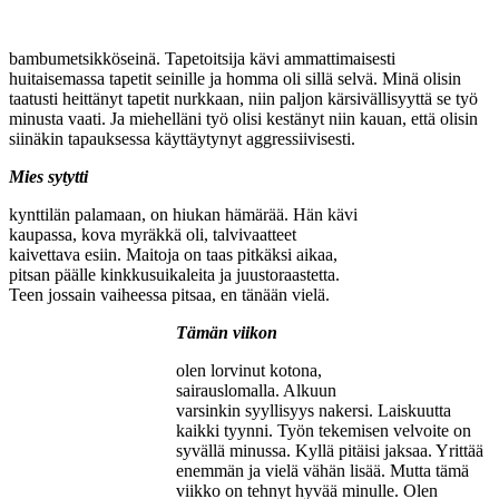
bambumetsikköseinä. Tapetoitsija kävi ammattimaisesti
huitaisemassa tapetit seinille ja homma oli sillä selvä. Minä olisin
taatusti heittänyt tapetit nurkkaan, niin paljon kärsivällisyyttä se työ
minusta vaati. Ja miehelläni työ olisi kestänyt niin kauan, että olisin
siinäkin tapauksessa käyttäytynyt aggressiivisesti.
Mies sytytti
kynttilän palamaan, on hiukan hämärää. Hän kävi
kaupassa, kova myräkkä oli, talvivaatteet
kaivettava esiin. Maitoja on taas pitkäksi aikaa,
pitsan päälle kinkkusuikaleita ja juustoraastetta.
Teen jossain vaiheessa pitsaa, en tänään vielä.
Tämän viikon
olen lorvinut kotona,
sairauslomalla. Alkuun
varsinkin syyllisyys nakersi. Laiskuutta
kaikki tyynni. Työn tekemisen velvoite on
syvällä minussa. Kyllä pitäisi jaksaa. Yrittää
enemmän ja vielä vähän lisää. Mutta tämä
viikko on tehnyt hyvää minulle. Olen