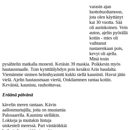
varasin ajan
luottohuoltamoon,
jota olen käyttänyt
kai 30 vuotta. Sää
oli aurinkoinen. Vein
auton, ajelin pyörällä
kotiin - mies oli
vaihtanut
nastarenkaan pois,
kevyt oli ajella.
Minä tosin
pysähtelin matkalla monesti. Keräsin 39 maskia. Poikkesin myös
hautausmaalle. Toin kynttilälyhdyn pois kesäksi Arin haudalta.
Viemämme sininen helmihyasintti kukki siellä kauniisti. Havut jätin
vielä. Ajelin hautausmaan viertä, Onkilammen rantaa kotiin.
Keväistä, kaunista, rauhoittavaa.
Eräänä päivänä
kävelin meren rantaan. Kävin
aallonmurtajilla, joita on muutamia
Palosaarella. Kaunista sielläkin.
Lokkeja ja muitakin lintuja
uiskenteli meressä. Pari västäräkkiä