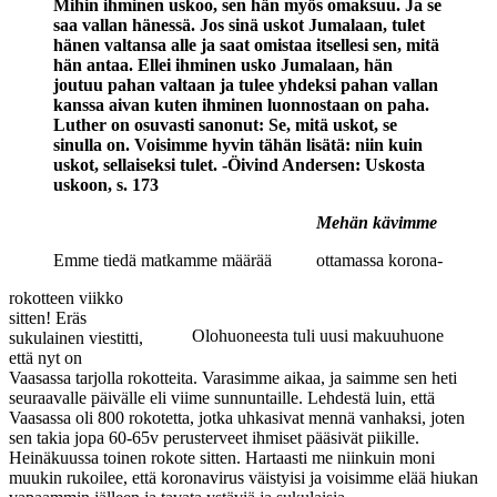
Mihin ihminen uskoo, sen hän myös omaksuu. Ja se
saa vallan hänessä. Jos sinä uskot Jumalaan, tulet
hänen valtansa alle ja saat omistaa itsellesi sen, mitä
hän antaa. Ellei ihminen usko Jumalaan, hän
joutuu pahan valtaan ja tulee yhdeksi pahan vallan
kanssa aivan kuten ihminen luonnostaan on paha.
Luther on osuvasti sanonut: Se, mitä uskot, se
sinulla on. Voisimme hyvin tähän lisätä: niin kuin
uskot, sellaiseksi tulet. -Öivind Andersen: Uskosta
uskoon, s. 173
Mehän kävimme
Emme tiedä matkamme määrää
ottamassa korona-
rokotteen viikko
sitten! Eräs
Olohuoneesta tuli uusi makuuhuone
sukulainen viestitti,
että nyt on
Vaasassa tarjolla rokotteita. Varasimme aikaa, ja saimme sen heti
seuraavalle päivälle eli viime sunnuntaille. Lehdestä luin, että
Vaasassa oli 800 rokotetta, jotka uhkasivat mennä vanhaksi, joten
sen takia jopa 60-65v perusterveet ihmiset pääsivät piikille.
Heinäkuussa toinen rokote sitten. Hartaasti me niinkuin moni
muukin rukoilee, että koronavirus väistyisi ja voisimme elää hiukan