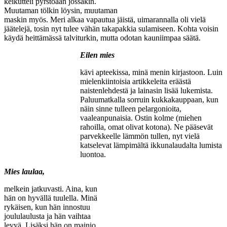
keikutteli pyrstöään jossakin.
Muutaman tölkin löysin, muutaman
maskin myös. Meri alkaa vapautua jäistä, uimarannalla oli vielä
jäätelejä, tosin nyt tulee vähän takapakkia sulamiseen. Kohta voisin
käydä heittämässä talviturkin, mutta odotan kauniimpaa säätä.
Eilen mies
kävi apteekissa, minä menin kirjastoon. Luin
mielenkiintoisia artikkeleita eräästä
naistenlehdestä ja lainasin lisää lukemista.
Paluumatkalla sorruin kukkakauppaan, kun
näin sinne tulleen pelargonioita,
vaaleanpunaisia. Ostin kolme (miehen
rahoilla, omat olivat kotona). Ne pääsevät
parvekkeelle lämmön tullen, nyt vielä
katselevat lämpimältä ikkunalaudalta lumista
luontoa.
Mies laulaa,
melkein jatkuvasti. Aina, kun
hän on hyvällä tuulella. Minä
rykäisen, kun hän innostuu
joululaulusta ja hän vaihtaa
levyä. Lisäksi hän on mainio