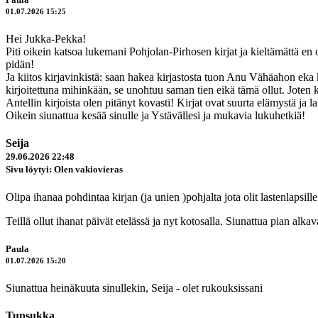
01.07.2026 15:25
Hei Jukka-Pekka!
Piti oikein katsoa lukemani Pohjolan-Pirhosen kirjat ja kieltämättä en o
pidän!
Ja kiitos kirjavinkistä: saan hakea kirjastosta tuon Anu Vähäahon eka k
kirjoitettuna mihinkään, se unohtuu saman tien eikä tämä ollut. Joten k
Antellin kirjoista olen pitänyt kovasti! Kirjat ovat suurta elämystä ja la
Oikein siunattua kesää sinulle ja Ystävällesi ja mukavia lukuhetkiä!
Seija
29.06.2026 22:48
Sivu löytyi: Olen vakiovieras
Olipa ihanaa pohdintaa kirjan (ja unien )pohjalta jota olit lastenlapsille
Teillä ollut ihanat päivät etelässä ja nyt kotosalla. Siunattua pian alk
Paula
01.07.2026 15:20
Siunattua heinäkuuta sinullekin, Seija - olet rukouksissani
Tupsukka