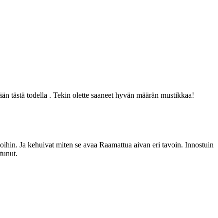
kään tästä todella . Tekin olette saaneet hyvän määrän mustikkaa!
irjoihin. Ja kehuivat miten se avaa Raamattua aivan eri tavoin. Innostuin
tunut.