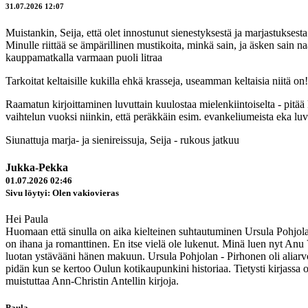
31.07.2026 12:07
Muistankin, Seija, että olet innostunut sienestyksestä ja marjastuksesta
Minulle riittää se ämpärillinen mustikoita, minkä sain, ja äsken sain n
kauppamatkalla varmaan puoli litraa
Tarkoitat keltaisille kukilla ehkä krasseja, useamman keltaisia niitä on!
Raamatun kirjoittaminen luvuttain kuulostaa mielenkiintoiselta - pitää k
vaihtelun vuoksi niinkin, että peräkkäin esim. evankeliumeista eka luv
Siunattuja marja- ja sienireissuja, Seija - rukous jatkuu
Jukka-Pekka
01.07.2026 02:46
Sivu löytyi: Olen vakiovieras
Hei Paula
Huomaan että sinulla on aika kielteinen suhtautuminen Ursula Pohjola
on ihana ja romanttinen. En itse vielä ole lukenut. Minä luen nyt 
luotan ystävääni hänen makuun. Ursula Pohjolan - Pirhonen oli aliarvost
pidän kun se kertoo Oulun kotikaupunkini historiaa. Tietysti kirjassa
muistuttaa Ann-Christin Antellin kirjoja.
Paula