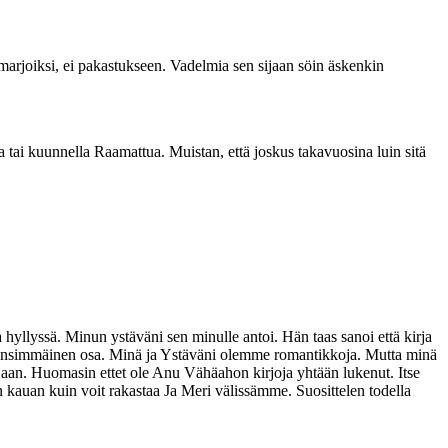
imarjoiksi, ei pakastukseen. Vadelmia sen sijaan söin äskenkin
kea tai kuunnella Raamattua. Muistan, että joskus takavuosina luin sitä
yllyssä. Minun ystäväni sen minulle antoi. Hän taas sanoi että kirja
n ensimmäinen osa. Minä ja Ystäväni olemme romantikkoja. Mutta minä
rjojaan. Huomasin ettet ole Anu Vähäahon kirjoja yhtään lukenut. Itse
n kauan kuin voit rakastaa Ja Meri välissämme. Suosittelen todella