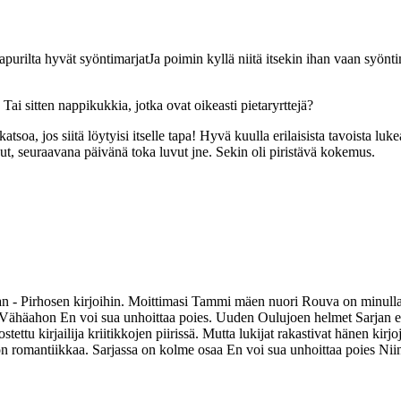
aapurilta hyvät syöntimarjat
Ja poimin kyllä niitä itsekin ihan vaan syönt
 Tai sitten nappikukkia, jotka ovat oikeasti pietaryrttejä?
atsoa, jos siitä löytyisi itselle tapa! Hyvä kuulla erilaisista tavoista lu
ut, seuraavana päivänä toka luvut jne. Sekin oli piristävä kokemus.
n - Pirhosen kirjoihin. Moittimasi Tammi mäen nuori Rouva on minulla h
Anu Vähäahon En voi sua unhoittaa poies. Uuden Oulujoen helmet Sarja
ettu kirjailija kriitikkojen piirissä. Mutta lukijat rakastivat hänen ki
 on romantiikkaa. Sarjassa on kolme osaa En voi sua unhoittaa poies Nii