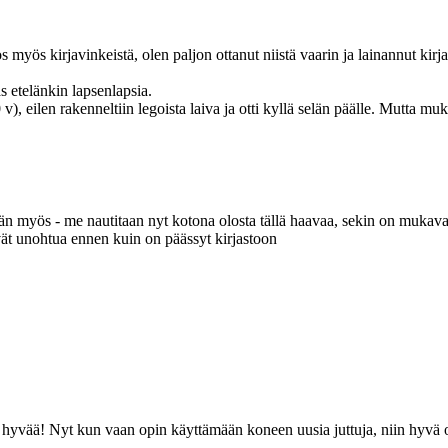
tos myös kirjavinkeistä, olen paljon ottanut niistä vaarin ja lainannut ki
s etelänkin lapsenlapsia.
 eilen rakenneltiin legoista laiva ja otti kyllä selän päälle
. Mutta muk
ään myös - me nautitaan nyt kotona olosta tällä haavaa, sekin on mukav
ivät unohtua ennen kuin on päässyt kirjastoon
 hyvää! Nyt kun vaan opin käyttämään koneen uusia juttuja, niin hyvä oli