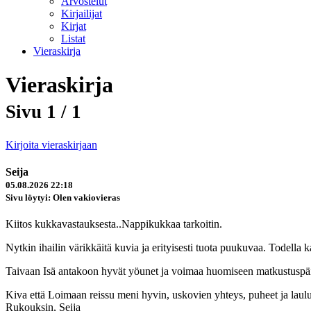
Arvostelut
Kirjailijat
Kirjat
Listat
Vieraskirja
Vieraskirja
Sivu 1 / 1
Kirjoita vieraskirjaan
Seija
05.08.2026 22:18
Sivu löytyi: Olen vakiovieras
Kiitos kukkavastauksesta..Nappikukkaa tarkoitin.
Nytkin ihailin värikkäitä kuvia ja erityisesti tuota puukuvaa. Todella k
Taivaan Isä antakoon hyvät yöunet ja voimaa huomiseen matkustuspäi
Kiva että Loimaan reissu meni hyvin, uskovien yhteys, puheet ja laulut 
Rukouksin, Seija