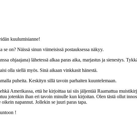
teidän kuulumisianne!
ka se on? Näissä sinun viimeisissä postauksessa näkyy.
anssa ohjaajana) lähetessä alkaa paras aika, marjastus ja sienestys. Tyk
isi olla siellä myös. Sinä aikaan vinkkasit hänestä.
amalla puheita. Keskityn sillä tavoin parhaiten kuuntelemaan.
a, ehkä Amerikassa, että he kirjoittaa tai siis jäljentää Raamattua muistik
tuu jotenkin ihan eri tavoin minulle kun kirjoitan. Olen tästä ollut innos
 oikein napannut. Jollekin se juuri paras tapa.
kuntoon !