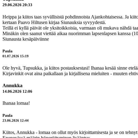
29.06.2026 20:33
Heippa ja kiitos taas syvällisistä pohdinnoista Ajankohtaisessa. Ja kii
kertaan Paavo Hiltusen kirjaa Siunauksia syvyydestä.
Teillä ei kyllä päivät ole yksitoikkoisia, varmaan oli mukava nähdä taa
Minäkin olen saanut viettää aikaa nuorimman lapsenlapsen kanssa (10 v),
Siunausta kesäpäiviinne
Paula
01.07.2026 15:19
Ole hyvä, Tupsukka, ja kiitos postauksestasi! Ihanaa kesää sinne etel
Kirjavinkit ovat aina paikallaan ja kirjallisena mieluiten - muuten eht
Annukka
14.06.2026 12:06
Ihanaa lomaa!
Paula
23.06.2026 12:44
Kiitos, Annukka - lomaa on ollut myös kirjoittamisesta ja se on tehnyt
Enenevässä määrin höperöityminen lisääntyy