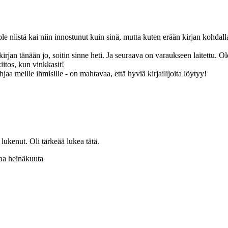
le niistä kai niin innostunut kuin sinä, mutta kuten erään kirjan kohdall
irjan tänään jo, soitin sinne heti. Ja seuraava on varaukseen laitettu. Ol
iitos, kun vinkkasit!
hjaa meille ihmisille - on mahtavaa, että hyviä kirjailijoita löytyy!
 lukenut. Oli tärkeää lukea tätä.
avaa heinäkuuta