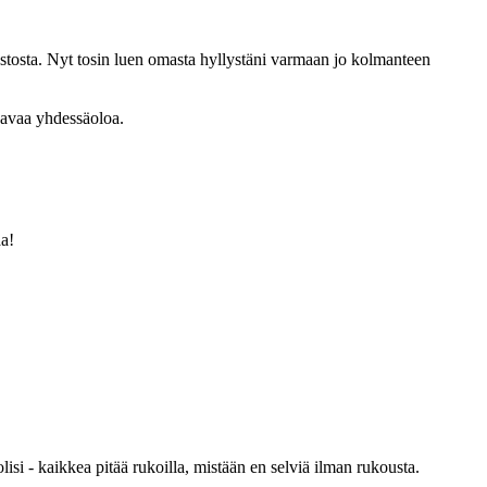
rjastosta. Nyt tosin luen omasta hyllystäni varmaan jo kolmanteen
avaa yhdessäoloa.
aa!
si - kaikkea pitää rukoilla, mistään en selviä ilman rukousta.