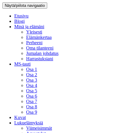
Näytä/piilota navigaatio
Etusivu
Blogi
Minä ja elämäni
Yleisesti
Elämänkertaa
Perheeni
Oma tilanteeni
Jumalan johdatus
Harrastuksiani
MS-tauti
Osa 1
Osa 2
Osa 3
Osa 4
Osa 5
Osa 6
Osa 7
Osa 8
Osa 9
Kuvat
Lukuelämyksiä
Viimeisimmät