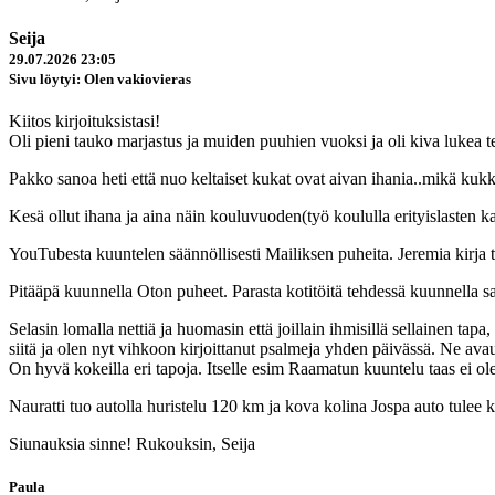
Seija
29.07.2026 23:05
Sivu löytyi: Olen vakiovieras
Kiitos kirjoituksistasi!
Oli pieni tauko marjastus ja muiden puuhien vuoksi ja oli kiva lukea 
Pakko sanoa heti että nuo keltaiset kukat ovat aivan ihania..mikä kuk
Kesä ollut ihana ja aina näin kouluvuoden(työ koululla erityislasten k
YouTubesta kuuntelen säännöllisesti Mailiksen puheita. Jeremia kirja ta
Pitääpä kuunnella Oton puheet. Parasta kotitöitä tehdessä kuunnella s
Selasin lomalla nettiä ja huomasin että joillain ihmisillä sellainen tap
siitä ja olen nyt vihkoon kirjoittanut psalmeja yhden päivässä. Ne avau
On hyvä kokeilla eri tapoja. Itselle esim Raamatun kuuntelu taas ei ole
Nauratti tuo autolla huristelu 120 km ja kova kolina Jospa auto tulee 
Siunauksia sinne! Rukouksin, Seija
Paula