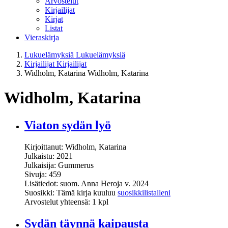
Arvostelut
Kirjailijat
Kirjat
Listat
Vieraskirja
Lukuelämyksiä
Lukuelämyksiä
Kirjailijat
Kirjailijat
Widholm, Katarina
Widholm, Katarina
Widholm, Katarina
Viaton sydän lyö
Kirjoittanut: Widholm, Katarina
Julkaistu: 2021
Julkaisija: Gummerus
Sivuja: 459
Lisätiedot: suom. Anna Heroja v. 2024
Suosikki: Tämä kirja kuuluu
suosikkilistalleni
Arvostelut yhteensä: 1 kpl
Sydän täynnä kaipausta