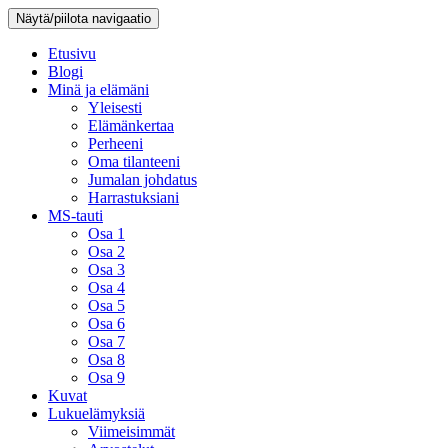
Näytä/piilota navigaatio
Etusivu
Blogi
Minä ja elämäni
Yleisesti
Elämänkertaa
Perheeni
Oma tilanteeni
Jumalan johdatus
Harrastuksiani
MS-tauti
Osa 1
Osa 2
Osa 3
Osa 4
Osa 5
Osa 6
Osa 7
Osa 8
Osa 9
Kuvat
Lukuelämyksiä
Viimeisimmät