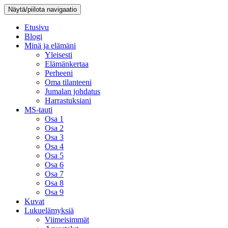
Näytä/piilota navigaatio
Etusivu
Blogi
Minä ja elämäni
Yleisesti
Elämänkertaa
Perheeni
Oma tilanteeni
Jumalan johdatus
Harrastuksiani
MS-tauti
Osa 1
Osa 2
Osa 3
Osa 4
Osa 5
Osa 6
Osa 7
Osa 8
Osa 9
Kuvat
Lukuelämyksiä
Viimeisimmät