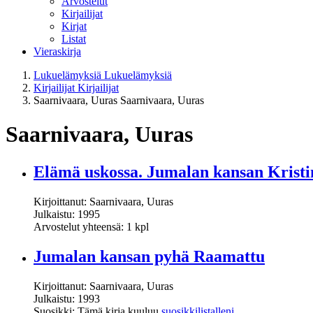
Arvostelut
Kirjailijat
Kirjat
Listat
Vieraskirja
Lukuelämyksiä
Lukuelämyksiä
Kirjailijat
Kirjailijat
Saarnivaara, Uuras
Saarnivaara, Uuras
Saarnivaara, Uuras
Elämä uskossa. Jumalan kansan Kristi
Kirjoittanut: Saarnivaara, Uuras
Julkaistu: 1995
Arvostelut yhteensä: 1 kpl
Jumalan kansan pyhä Raamattu
Kirjoittanut: Saarnivaara, Uuras
Julkaistu: 1993
Suosikki: Tämä kirja kuuluu
suosikkilistalleni