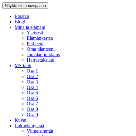
Näytä/piilota navigaatio
Etusivu
Blogi
Minä ja elämäni
Yleisesti
Elämänkertaa
Perheeni
Oma tilanteeni
Jumalan johdatus
Harrastuksiani
MS-tauti
Osa 1
Osa 2
Osa 3
Osa 4
Osa 5
Osa 6
Osa 7
Osa 8
Osa 9
Kuvat
Lukuelämyksiä
Viimeisimmät