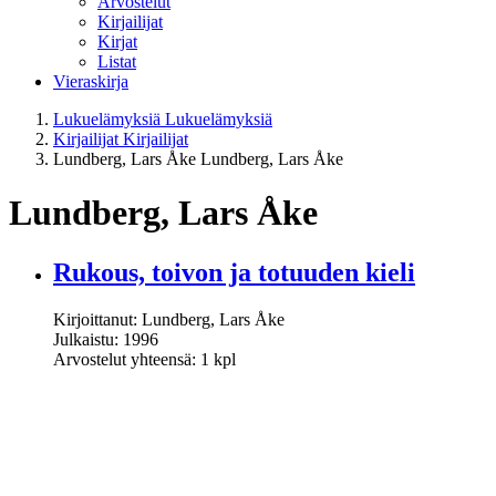
Arvostelut
Kirjailijat
Kirjat
Listat
Vieraskirja
Lukuelämyksiä
Lukuelämyksiä
Kirjailijat
Kirjailijat
Lundberg, Lars Åke
Lundberg, Lars Åke
Lundberg, Lars Åke
Rukous, toivon ja totuuden kieli
Kirjoittanut: Lundberg, Lars Åke
Julkaistu: 1996
Arvostelut yhteensä: 1 kpl