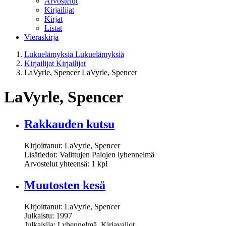
Arvostelut
Kirjailijat
Kirjat
Listat
Vieraskirja
Lukuelämyksiä
Lukuelämyksiä
Kirjailijat
Kirjailijat
LaVyrle, Spencer
LaVyrle, Spencer
LaVyrle, Spencer
Rakkauden kutsu
Kirjoittanut: LaVyrle, Spencer
Lisätiedot: Valittujen Palojen lyhennelmä
Arvostelut yhteensä: 1 kpl
Muutosten kesä
Kirjoittanut: LaVyrle, Spencer
Julkaistu: 1997
Julkaisija: Lyhennelmä, Kirjavaliot,