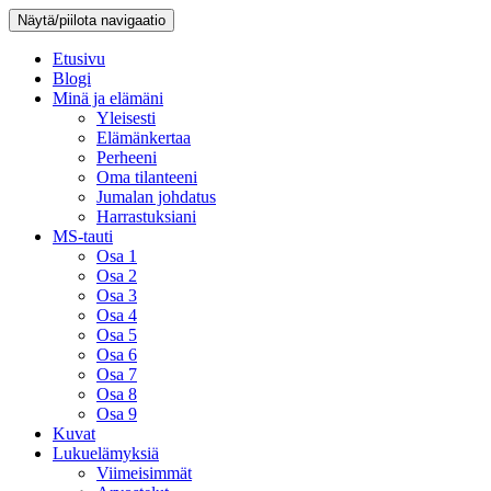
Näytä/piilota navigaatio
Etusivu
Blogi
Minä ja elämäni
Yleisesti
Elämänkertaa
Perheeni
Oma tilanteeni
Jumalan johdatus
Harrastuksiani
MS-tauti
Osa 1
Osa 2
Osa 3
Osa 4
Osa 5
Osa 6
Osa 7
Osa 8
Osa 9
Kuvat
Lukuelämyksiä
Viimeisimmät