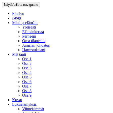
Näytä/piilota navigaatio
Etusivu
Blogi
Minä ja elämäni
Yleisesti
Elämänkertaa
Perheeni
Oma tilanteeni
Jumalan johdatus
Harrastuksiani
MS-tauti
Osa 1
Osa 2
Osa 3
Osa 4
Osa 5
Osa 6
Osa 7
Osa 8
Osa 9
Kuvat
Lukuelämyksiä
Viimeisimmät