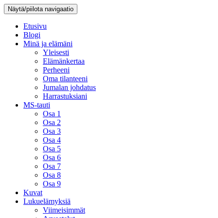
Näytä/piilota navigaatio
Etusivu
Blogi
Minä ja elämäni
Yleisesti
Elämänkertaa
Perheeni
Oma tilanteeni
Jumalan johdatus
Harrastuksiani
MS-tauti
Osa 1
Osa 2
Osa 3
Osa 4
Osa 5
Osa 6
Osa 7
Osa 8
Osa 9
Kuvat
Lukuelämyksiä
Viimeisimmät