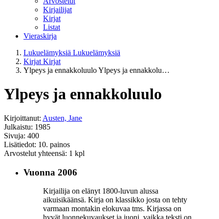
Arvostelut
Kirjailijat
Kirjat
Listat
Vieraskirja
Lukuelämyksiä
Lukuelämyksiä
Kirjat
Kirjat
Ylpeys ja ennakkoluulo
Ylpeys ja ennakkolu…
Ylpeys ja ennakkoluulo
Kirjoittanut:
Austen, Jane
Julkaistu: 1985
Sivuja: 400
Lisätiedot: 10. painos
Arvostelut yhteensä: 1 kpl
Vuonna 2006
Kirjailija on elänyt 1800-luvun alussa
aikuisikäänsä. Kirja on klassikko josta on tehty
varmaan montakin elokuvaa tms. Kirjassa on
hyvät luonnekuvaukset ja juoni, vaikka teksti on