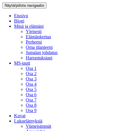
Näytä/piilota navigaatio
Etusivu
Blogi
Minä ja elämäni
Yleisesti
Elämänkertaa
Perheeni
Oma tilanteeni
Jumalan johdatus
Harrastuksiani
MS-tauti
Osa 1
Osa 2
Osa 3
Osa 4
Osa 5
Osa 6
Osa 7
Osa 8
Osa 9
Kuvat
Lukuelämyksiä
Viimeisimmät