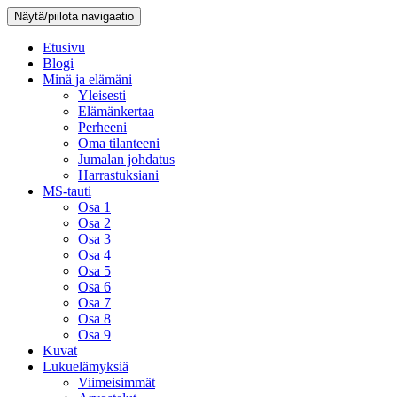
Näytä/piilota navigaatio
Etusivu
Blogi
Minä ja elämäni
Yleisesti
Elämänkertaa
Perheeni
Oma tilanteeni
Jumalan johdatus
Harrastuksiani
MS-tauti
Osa 1
Osa 2
Osa 3
Osa 4
Osa 5
Osa 6
Osa 7
Osa 8
Osa 9
Kuvat
Lukuelämyksiä
Viimeisimmät