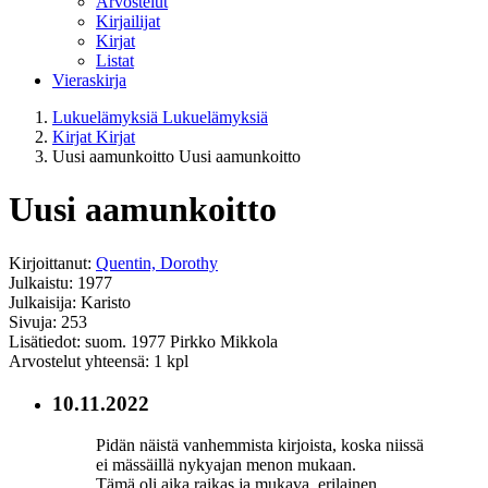
Arvostelut
Kirjailijat
Kirjat
Listat
Vieraskirja
Lukuelämyksiä
Lukuelämyksiä
Kirjat
Kirjat
Uusi aamunkoitto
Uusi aamunkoitto
Uusi aamunkoitto
Kirjoittanut:
Quentin, Dorothy
Julkaistu: 1977
Julkaisija: Karisto
Sivuja: 253
Lisätiedot: suom. 1977 Pirkko Mikkola
Arvostelut yhteensä: 1 kpl
10.11.2022
Pidän näistä vanhemmista kirjoista, koska niissä
ei mässäillä nykyajan menon mukaan.
Tämä oli aika raikas ja mukava, erilainen