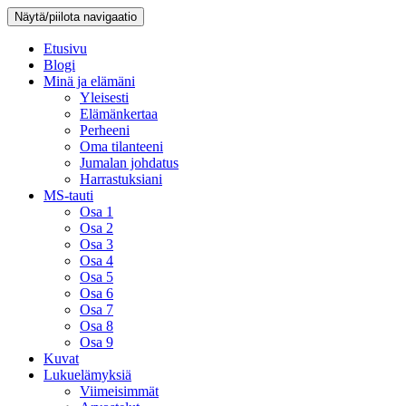
Näytä/piilota navigaatio
Etusivu
Blogi
Minä ja elämäni
Yleisesti
Elämänkertaa
Perheeni
Oma tilanteeni
Jumalan johdatus
Harrastuksiani
MS-tauti
Osa 1
Osa 2
Osa 3
Osa 4
Osa 5
Osa 6
Osa 7
Osa 8
Osa 9
Kuvat
Lukuelämyksiä
Viimeisimmät