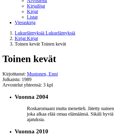
Arvostelut
Kirjailijat
Kirjat
Listat
Vieraskirja
Lukuelämyksiä
Lukuelämyksiä
Kirjat
Kirjat
Toinen kevät
Toinen kevät
Toinen kevät
Kirjoittanut:
Mustonen, Enni
Julkaistu: 1989
Arvostelut yhteensä: 3 kpl
Vuonna 2004
Roskaromaani mutta menetteli. Jätetty nainen
joka alkaa elää omaa elämäänsä. Sikäli hyviä
ajatuksia.
Vuonna 2010