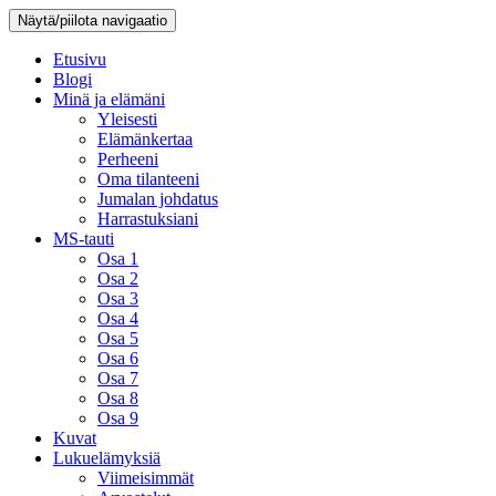
Näytä/piilota navigaatio
Etusivu
Blogi
Minä ja elämäni
Yleisesti
Elämänkertaa
Perheeni
Oma tilanteeni
Jumalan johdatus
Harrastuksiani
MS-tauti
Osa 1
Osa 2
Osa 3
Osa 4
Osa 5
Osa 6
Osa 7
Osa 8
Osa 9
Kuvat
Lukuelämyksiä
Viimeisimmät