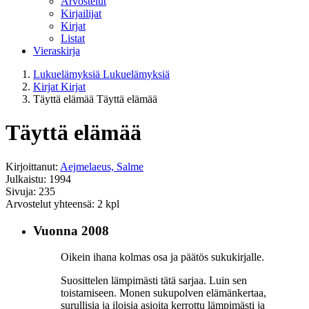
Arvostelut
Kirjailijat
Kirjat
Listat
Vieraskirja
Lukuelämyksiä
Lukuelämyksiä
Kirjat
Kirjat
Täyttä elämää
Täyttä elämää
Täyttä elämää
Kirjoittanut:
Aejmelaeus, Salme
Julkaistu: 1994
Sivuja: 235
Arvostelut yhteensä: 2 kpl
Vuonna 2008
Oikein ihana kolmas osa ja päätös sukukirjalle.
Suosittelen lämpimästi tätä sarjaa. Luin sen
toistamiseen. Monen sukupolven elämänkertaa,
surullisia ja iloisia asioita kerrottu lämpimästi ja