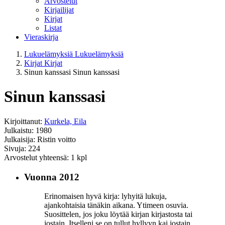
Arvostelut
Kirjailijat
Kirjat
Listat
Vieraskirja
Lukuelämyksiä
Lukuelämyksiä
Kirjat
Kirjat
Sinun kanssasi
Sinun kanssasi
Sinun kanssasi
Kirjoittanut:
Kurkela, Eila
Julkaistu: 1980
Julkaisija: Ristin voitto
Sivuja: 224
Arvostelut yhteensä: 1 kpl
Vuonna 2012
Erinomaisen hyvä kirja: lyhyitä lukuja,
ajankohtaisia tänäkin aikana. Ytimeen osuvia.
Suosittelen, jos joku löytää kirjan kirjastosta tai
jostain. Itselleni se on tullut hyllyyn kai jostain