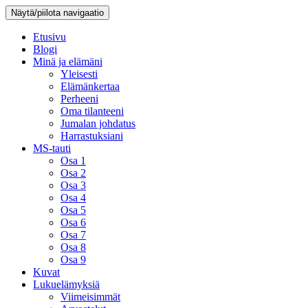
Näytä/piilota navigaatio
Etusivu
Blogi
Minä ja elämäni
Yleisesti
Elämänkertaa
Perheeni
Oma tilanteeni
Jumalan johdatus
Harrastuksiani
MS-tauti
Osa 1
Osa 2
Osa 3
Osa 4
Osa 5
Osa 6
Osa 7
Osa 8
Osa 9
Kuvat
Lukuelämyksiä
Viimeisimmät