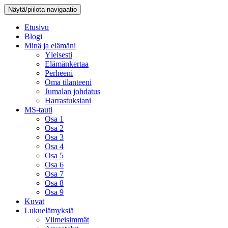
Näytä/piilota navigaatio
Etusivu
Blogi
Minä ja elämäni
Yleisesti
Elämänkertaa
Perheeni
Oma tilanteeni
Jumalan johdatus
Harrastuksiani
MS-tauti
Osa 1
Osa 2
Osa 3
Osa 4
Osa 5
Osa 6
Osa 7
Osa 8
Osa 9
Kuvat
Lukuelämyksiä
Viimeisimmät