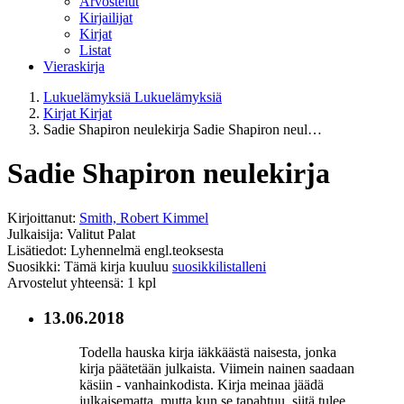
Arvostelut
Kirjailijat
Kirjat
Listat
Vieraskirja
Lukuelämyksiä
Lukuelämyksiä
Kirjat
Kirjat
Sadie Shapiron neulekirja
Sadie Shapiron neul…
Sadie Shapiron neulekirja
Kirjoittanut:
Smith, Robert Kimmel
Julkaisija: Valitut Palat
Lisätiedot: Lyhennelmä engl.teoksesta
Suosikki: Tämä kirja kuuluu
suosikkilistalleni
Arvostelut yhteensä: 1 kpl
13.06.2018
Todella hauska kirja iäkkäästä naisesta, jonka
kirja päätetään julkaista. Viimein nainen saadaan
käsiin - vanhainkodista. Kirja meinaa jäädä
julkaisematta, mutta kun se tapahtuu, siitä tulee