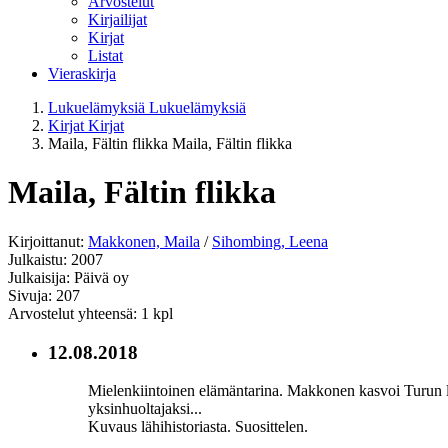
Arvostelut
Kirjailijat
Kirjat
Listat
Vieraskirja
Lukuelämyksiä
Lukuelämyksiä
Kirjat
Kirjat
Maila, Fältin flikka
Maila, Fältin flikka
Maila, Fältin flikka
Kirjoittanut:
Makkonen, Maila
/
Sihombing, Leena
Julkaistu: 2007
Julkaisija: Päivä oy
Sivuja: 207
Arvostelut yhteensä: 1 kpl
12.08.2018
Mielenkiintoinen elämäntarina. Makkonen kasvoi Turun lin
yksinhuoltajaksi...
Kuvaus lähihistoriasta. Suosittelen.