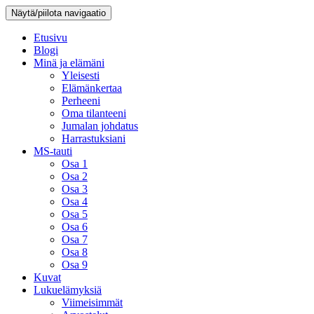
Näytä/piilota navigaatio
Etusivu
Blogi
Minä ja elämäni
Yleisesti
Elämänkertaa
Perheeni
Oma tilanteeni
Jumalan johdatus
Harrastuksiani
MS-tauti
Osa 1
Osa 2
Osa 3
Osa 4
Osa 5
Osa 6
Osa 7
Osa 8
Osa 9
Kuvat
Lukuelämyksiä
Viimeisimmät