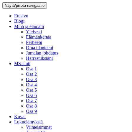
Näytä/piilota navigaatio
Etusivu
Blogi
Minä ja elämäni
Yleisesti
Elämänkertaa
Perheeni
Oma tilanteeni
Jumalan johdatus
Harrastuksiani
MS-tauti
Osa 1
Osa 2
Osa 3
Osa 4
Osa 5
Osa 6
Osa 7
Osa 8
Osa 9
Kuvat
Lukuelämyksiä
Viimeisimmät