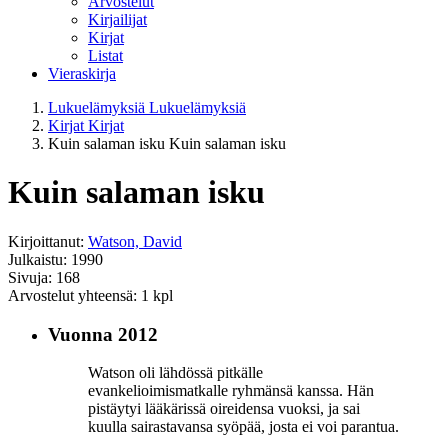
Arvostelut
Kirjailijat
Kirjat
Listat
Vieraskirja
Lukuelämyksiä
Lukuelämyksiä
Kirjat
Kirjat
Kuin salaman isku
Kuin salaman isku
Kuin salaman isku
Kirjoittanut:
Watson, David
Julkaistu: 1990
Sivuja: 168
Arvostelut yhteensä: 1 kpl
Vuonna 2012
Watson oli lähdössä pitkälle
evankelioimismatkalle ryhmänsä kanssa. Hän
pistäytyi lääkärissä oireidensa vuoksi, ja sai
kuulla sairastavansa syöpää, josta ei voi parantua.