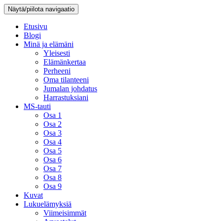
Näytä/piilota navigaatio
Etusivu
Blogi
Minä ja elämäni
Yleisesti
Elämänkertaa
Perheeni
Oma tilanteeni
Jumalan johdatus
Harrastuksiani
MS-tauti
Osa 1
Osa 2
Osa 3
Osa 4
Osa 5
Osa 6
Osa 7
Osa 8
Osa 9
Kuvat
Lukuelämyksiä
Viimeisimmät