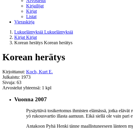
Arvostelut
Kirjailijat
Kirjat
Listat
Vieraskirja
Lukuelämyksiä
Lukuelämyksiä
Kirjat
Kirjat
Korean herätys
Korean herätys
Korean herätys
Kirjoittanut:
Koch, Kurt E.
Julkaistu: 1973
Sivuja: 63
Arvostelut yhteensä: 1 kpl
Vuonna 2007
Pysäyttävä tosikertomus ihmisten elämässä, jotka elävät r
yö rukousvartio illasta aamuun. Eikä siellä ole vain pari
Antakoon Pyhä Henki tänne maallistuneeseen länteen myö