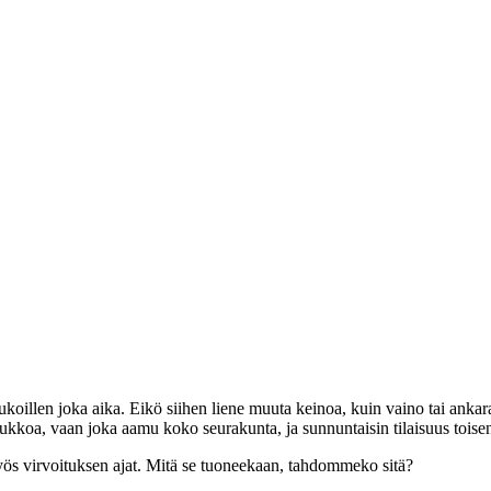
ukoillen joka aika. Eikö siihen liene muuta keinoa, kuin vaino tai ank
 eukkoa, vaan joka aamu koko seurakunta, ja sunnuntaisin tilaisuus toise
s virvoituksen ajat. Mitä se tuoneekaan, tahdommeko sitä?