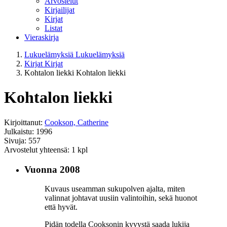
Arvostelut
Kirjailijat
Kirjat
Listat
Vieraskirja
Lukuelämyksiä
Lukuelämyksiä
Kirjat
Kirjat
Kohtalon liekki
Kohtalon liekki
Kohtalon liekki
Kirjoittanut:
Cookson, Catherine
Julkaistu: 1996
Sivuja: 557
Arvostelut yhteensä: 1 kpl
Vuonna 2008
Kuvaus useamman sukupolven ajalta, miten
valinnat johtavat uusiin valintoihin, sekä huonot
että hyvät.
Pidän todella Cooksonin kyvystä saada lukija