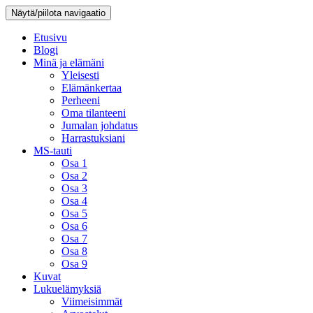
Näytä/piilota navigaatio
Etusivu
Blogi
Minä ja elämäni
Yleisesti
Elämänkertaa
Perheeni
Oma tilanteeni
Jumalan johdatus
Harrastuksiani
MS-tauti
Osa 1
Osa 2
Osa 3
Osa 4
Osa 5
Osa 6
Osa 7
Osa 8
Osa 9
Kuvat
Lukuelämyksiä
Viimeisimmät