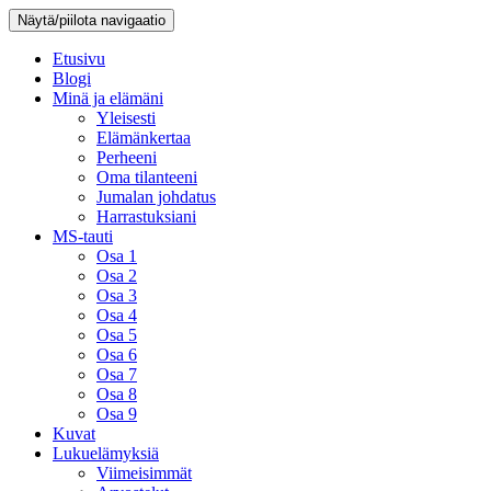
Näytä/piilota navigaatio
Etusivu
Blogi
Minä ja elämäni
Yleisesti
Elämänkertaa
Perheeni
Oma tilanteeni
Jumalan johdatus
Harrastuksiani
MS-tauti
Osa 1
Osa 2
Osa 3
Osa 4
Osa 5
Osa 6
Osa 7
Osa 8
Osa 9
Kuvat
Lukuelämyksiä
Viimeisimmät