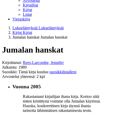
Arvostelut
Kirjailijat
Kirjat
Listat
Vieraskirja
Lukuelämyksiä
Lukuelämyksiä
Kirjat
Kirjat
Jumalan hanskat
Jumalan hanskat
Jumalan hanskat
Kirjoittanut:
Rees-Larcombe, Jennifer
Julkaistu: 1989
Suosikki: Tämä kirja kuuluu
suosikkilistalleni
Arvostelut yhteensä: 2 kpl
Vuonna 2005
Rakastamani kirjailijan ihana kirja. Kertoo siitä
miten kristittynä voimme olla Jumalan käytössä.
Hauska, konkreettinen kirja täynnä ihania
tarinoita lähimmäisen rakastamisesta teoin.