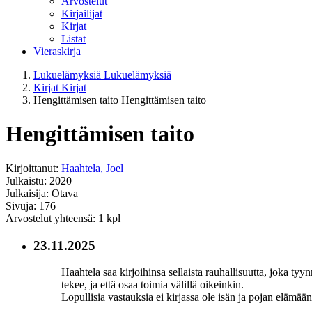
Arvostelut
Kirjailijat
Kirjat
Listat
Vieraskirja
Lukuelämyksiä
Lukuelämyksiä
Kirjat
Kirjat
Hengittämisen taito
Hengittämisen taito
Hengittämisen taito
Kirjoittanut:
Haahtela, Joel
Julkaistu: 2020
Julkaisija: Otava
Sivuja: 176
Arvostelut yhteensä: 1 kpl
23.11.2025
Haahtela saa kirjoihinsa sellaista rauhallisuutta, joka tyy
tekee, ja että osaa toimia välillä oikeinkin.
Lopullisia vastauksia ei kirjassa ole isän ja pojan elämää