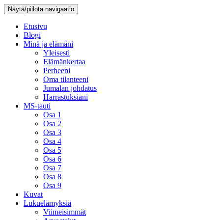
Näytä/piilota navigaatio
Etusivu
Blogi
Minä ja elämäni
Yleisesti
Elämänkertaa
Perheeni
Oma tilanteeni
Jumalan johdatus
Harrastuksiani
MS-tauti
Osa 1
Osa 2
Osa 3
Osa 4
Osa 5
Osa 6
Osa 7
Osa 8
Osa 9
Kuvat
Lukuelämyksiä
Viimeisimmät