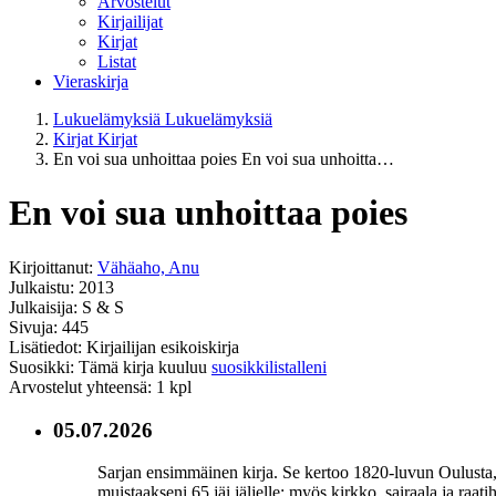
Arvostelut
Kirjailijat
Kirjat
Listat
Vieraskirja
Lukuelämyksiä
Lukuelämyksiä
Kirjat
Kirjat
En voi sua unhoittaa poies
En voi sua unhoitta…
En voi sua unhoittaa poies
Kirjoittanut:
Vähäaho, Anu
Julkaistu: 2013
Julkaisija: S & S
Sivuja: 445
Lisätiedot: Kirjailijan esikoiskirja
Suosikki: Tämä kirja kuuluu
suosikkilistalleni
Arvostelut yhteensä: 1 kpl
05.07.2026
Sarjan ensimmäinen kirja. Se kertoo 1820-luvun Oulusta, ja
muistaakseni 65 jäi jäljelle; myös kirkko, sairaala ja raati