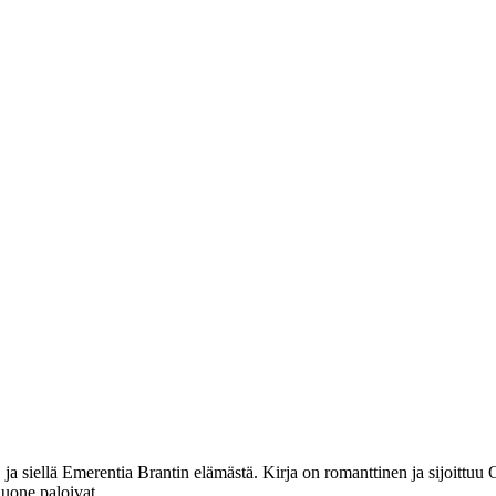
 siellä Emerentia Brantin elämästä. Kirja on romanttinen ja sijoittuu Ou
huone paloivat.