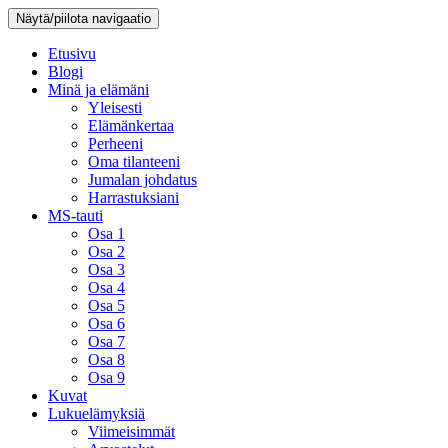
Näytä/piilota navigaatio
Etusivu
Blogi
Minä ja elämäni
Yleisesti
Elämänkertaa
Perheeni
Oma tilanteeni
Jumalan johdatus
Harrastuksiani
MS-tauti
Osa 1
Osa 2
Osa 3
Osa 4
Osa 5
Osa 6
Osa 7
Osa 8
Osa 9
Kuvat
Lukuelämyksiä
Viimeisimmät