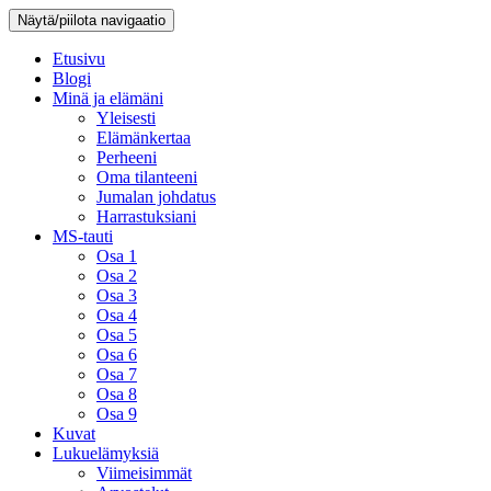
Näytä/piilota navigaatio
Etusivu
Blogi
Minä ja elämäni
Yleisesti
Elämänkertaa
Perheeni
Oma tilanteeni
Jumalan johdatus
Harrastuksiani
MS-tauti
Osa 1
Osa 2
Osa 3
Osa 4
Osa 5
Osa 6
Osa 7
Osa 8
Osa 9
Kuvat
Lukuelämyksiä
Viimeisimmät