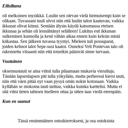
Eilisiltana
oli melkoinen myräkkä. Luulin sen olevan vielä hirmuisempi kuin se
olikaan. Tuvassani tuuli ulvoi niin että luulin talon kaatuvan, vaikka
ikkunat olivat kiinni. Sentään älysin käydä katsomassa eteisen
ikkunaa ja sehän oli lennähtänyt selälleen! Lukitus esti ikkunan
sulkemisen kunnolla ja kesti vähän aikaa ennen kuin keksin mistä
kiikastaa. Sen jälkeen tuvassa tyyntyi. Mieleen tuli possuparat,
joiden kehnot talot Sepe-susi kaatoi. Onneksi Veli Pontevan talo oli
rakennettu viisaasti niin että toisetkin pääsivät sinne turvaan.
Vuotuinen
oksennustauti se aina viitsii tulla pilaamaan mukavia vierailuja.
Tänään lapsenlapsen piti tulla yökylään, mutta perheessä kiersi tauti,
niin että väen pitää nyt vaan pysyä omin nokin kotonaan. Vaikka
kyllähän se mokoma tauti tarttuu, vaikka kuinka karttelisi. Mutta ei
sitä viitsi tieten tahtoen itselleen ottaa ja sitten taas viedä eteenpäin.
Kun en saanut
Tässä ensimmäinen ostoskierrokseni, ja osa ostoksista