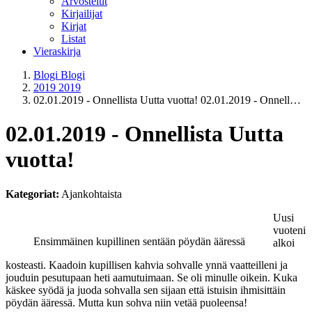
Arvostelut
Kirjailijat
Kirjat
Listat
Vieraskirja
Blogi
Blogi
2019
2019
02.01.2019 - Onnellista Uutta vuotta!
02.01.2019 - Onnell…
02.01.2019 - Onnellista Uutta
vuotta!
Kategoriat:
Ajankohtaista
Uusi
vuoteni
Ensimmäinen kupillinen sentään pöydän ääressä
alkoi
kosteasti. Kaadoin kupillisen kahvia sohvalle ynnä vaatteilleni ja
jouduin pesutupaan heti aamutuimaan. Se oli minulle oikein. Kuka
käskee syödä ja juoda sohvalla sen sijaan että istuisin ihmisittäin
pöydän ääressä. Mutta kun sohva niin vetää puoleensa!