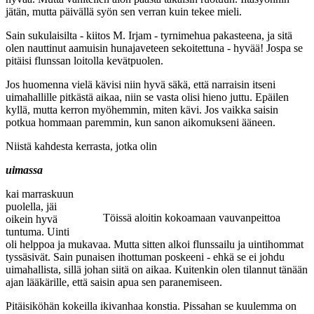
jätän, mutta päivällä syön sen verran kuin tekee mieli.
Sain sukulaisilta - kiitos M. Irjam - tyrnimehua pakasteena, ja sitä
olen nauttinut aamuisin hunajaveteen sekoitettuna - hyvää! Jospa se
pitäisi flunssan loitolla kevätpuolen.
Jos huomenna vielä kävisi niin hyvä säkä, että narraisin itseni
uimahallille pitkästä aikaa, niin se vasta olisi hieno juttu. Epäilen
kyllä, mutta kerron myöhemmin, miten kävi. Jos vaikka saisin
potkua hommaan paremmin, kun sanon aikomukseni ääneen.
Niistä kahdesta kerrasta, jotka olin
uimassa
kai marraskuun
puolella, jäi
Töissä aloitin kokoamaan vauvanpeittoa
oikein hyvä
tuntuma. Uinti
oli helppoa ja mukavaa. Mutta sitten alkoi flunssailu ja uintihommat
tyssäsivät. Sain punaisen ihottuman poskeeni - ehkä se ei johdu
uimahallista, sillä johan siitä on aikaa. Kuitenkin olen tilannut tänään
ajan lääkärille, että saisin apua sen paranemiseen.
Pitäisiköhän kokeilla ikivanhaa konstia. Pissahan se kuulemma on