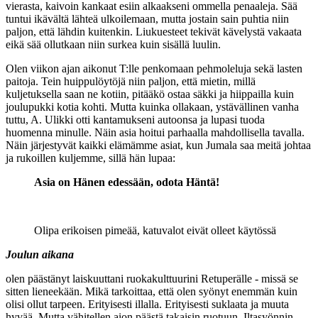
vierasta, kaivoin kankaat esiin alkaakseni ommella penaaleja. Sää
tuntui ikävältä lähteä ulkoilemaan, mutta jostain sain puhtia niin
paljon, että lähdin kuitenkin. Liukuesteet tekivät kävelystä vakaata
eikä sää ollutkaan niin surkea kuin sisällä luulin.
Olen viikon ajan aikonut T:lle penkomaan pehmoleluja sekä lasten
paitoja. Tein huippulöytöjä niin paljon, että mietin, millä
kuljetuksella saan ne kotiin, pitääkö ostaa säkki ja hiippailla kuin
joulupukki kotia kohti. Mutta kuinka ollakaan, ystävällinen vanha
tuttu, A. Ulikki otti kantamukseni autoonsa ja lupasi tuoda
huomenna minulle. Näin asia hoitui parhaalla mahdollisella tavalla.
Näin järjestyvät kaikki elämämme asiat, kun Jumala saa meitä johtaa
ja rukoillen kuljemme, sillä hän lupaa:
Asia on Hänen edessään, odota Häntä!
Olipa erikoisen pimeää, katuvalot eivät olleet käytössä
Joulun aikana
olen päästänyt laiskuuttani ruokakulttuurini Retuperälle - missä se
sitten lieneekään. Mikä tarkoittaa, että olen syönyt enemmän kuin
olisi ollut tarpeen. Erityisesti illalla. Erityisesti suklaata ja muuta
hyvää. Mutta vähitellen aion päästä takaisin ruotuun. Iltasyönnin