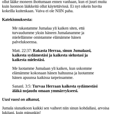
ollut lääke moneen ihottumaan ennen vanhaan, kun ei juuri muita
kuin luonnon lääkkeitä ollut käytettävissä. Ei nyt oikein huvita
kokeilla kuitenkaan. Vaiva ei ole NIIN paha.
Katekismuksesta:
Me rakastamme Jumalaa yli kaiken siten, että
turvaudumme yksin häneen Jumalanamme ja
mielellämme omistamme elämämme hänen
palvelukseensa.
Matt. 22:37:
Rakasta Herraa, sinun Jumalaasi,
kaikesta sydämestäsi ja kaikesta sielustasi ja
kaikesta mielestäsi.
Me luotamme Jumalaan yli kaiken, kun uskomme
elämämme kokonaan hänen haltuunsa ja luotamme
hänen apuunsa kaikissa tarpeissamme.
Sananl. 3:5:
Turvaa Herraan kaikesta sydämestäsi
äläkä nojaudu omaan ymmärrykseesi.
Uusi vuosi on alkanut,
Jumala siunatkoon kaikki sen vaiheet niin sinun kohdallasi, arvoisa
lukijani, kuin minunkin!