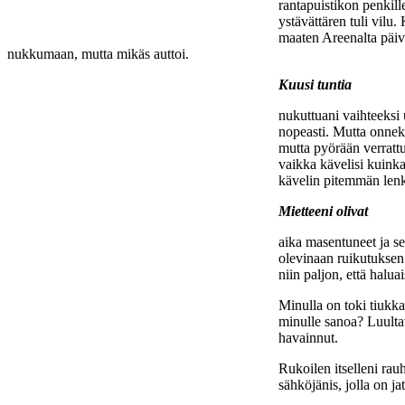
rantapuistikon penkil
ystävättären tuli vilu.
maaten Areenalta päiv
nukkumaan, mutta mikäs auttoi.
Kuusi tuntia
nukuttuani vaihteeksi 
nopeasti. Mutta onneks
mutta pyörään verratt
vaikka kävelisi kuink
kävelin pitemmän lenk
Mietteeni olivat
aika masentuneet ja se
olevinaan ruikutuksen 
niin paljon, että halu
Minulla on toki tiukka 
minulle sanoa? Luulta
havainnut.
Rukoilen itselleni rau
sähköjänis, jolla on j