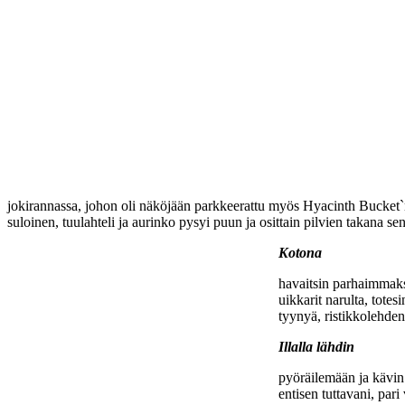
jokirannassa, johon oli näköjään parkkeerattu myös Hyacinth Bucket`n 
suloinen, tuulahteli ja aurinko pysyi puun ja osittain pilvien takana se
Kotona
havaitsin parhaimmaksi
uikkarit narulta, totes
tyynyä, ristikkolehden 
Illalla lähdin
pyöräilemään ja kävin 
entisen tuttavani, par