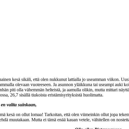
ainen kesä sikäli, että olen nukkunut lattialla jo useamman viikon. Uusi 
mmalla olevaan vuoteeseen. Ja asunnon yläikkuna tai useampi auki kok
hän piti olla vähemmän helteistä, ja aamulla olikin, mutta mittari näy
ossa, 26,7 sisällä tiukoista eristämisyrityksistä huolimatta.
 en valita suinkaan
,
tämä kesä on ollut lomaa! Tarkoitan, että olen viimeinkin ollut jopa tekem
ehdä muutakaan. Mutta ei tämä enää kauan vetele, vähitellen on nostett