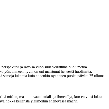
perspektiivi ja rattoisa vilpoisuus verrattuna puoli metriä
o yön. Ihmeen hyvin on uni maistunut helteestä huolimatta.
ttää samoja lukemia kuin ennenkin nyt ennen puolta päivää: 35 ulkona
ättä mitään, maannut vaan lattialla ja ihmetellyt, kun en viitsi lukea
ava nokka kellarista yläilmoihin enenevässä määrin.