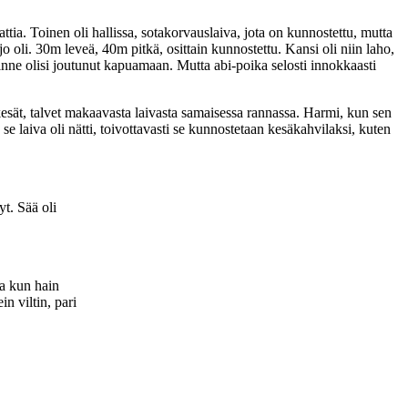
ia. Toinen oli hallissa, sotakorvauslaiva, jota on kunnostettu, mutta
o oli. 30m leveä, 40m pitkä, osittain kunnostettu. Kansi oli niin laho,
s sinne olisi joutunut kapuamaan. Mutta abi-poika selosti innokkaasti
esät, talvet makaavasta laivasta samaisessa rannassa. Harmi, kun sen
se laiva oli nätti, toivottavasti se kunnostetaan kesäkahvilaksi, kuten
t. Sää oli
ta kun hain
n viltin, pari