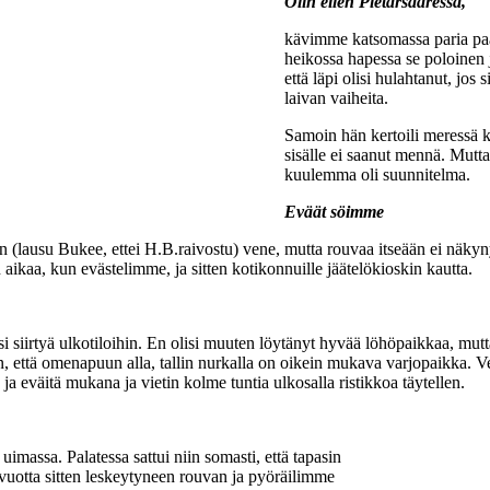
Olin eilen Pietarsaaressa,
kävimme katsomassa paria paatt
heikossa hapessa se poloinen j
että läpi olisi hulahtanut, jo
laivan vaiheita.
Samoin hän kertoili meressä k
sisälle ei saanut mennä. Mutta 
kuulemma oli suunnitelma.
Eväät söimme
(lausu Bukee, ettei H.B.raivostu) vene, mutta rouvaa itseään ei näkyny
n aikaa, kun evästelimme, ja sitten kotikonnuille jäätelökioskin kautta.
 siirtyä ulkotiloihin. En olisi muuten löytänyt hyvää löhöpaikkaa, mut
in, että omenapuun alla, tallin nurkalla on oikein mukava varjopaikka. Vei
ja eväitä mukana ja vietin kolme tuntia ulkosalla ristikkoa täytellen.
uimassa. Palatessa sattui niin somasti, että tapasin
i vuotta sitten leskeytyneen rouvan ja pyöräilimme