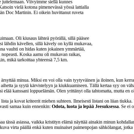
le juttelemaan. Viivyimme siellä kunnes
 Katsoin vielä kotona pimenevässä yössä lattialla
än Doc Martinin. Ei oikein huvittanut ruveta
uimaan. Oli kiusaus lähteä pyörällä, sillä pääsee
i lähdin kävellen, sillä kävely on kyllä mukavaa,
una vauhti on hidas kuten jokainen ymmärtää,
a nopeasti. Koska aamu oli mukavan raikas,
in, mikä tarkoittaa yhteensä 7,5 km.
 ärsyttää minua. Miksi en voi olla vain tyytyväinen ja iloinen, kun kerr
aihetta ja syytä kärvistelyyn ja kiukkuamiseen. Tällä kertaa syy on vä
aisi elää kanssani loppuelämän. Olen yrittänyt olla tahtomatta, mutta en o
lista ja kovat kriteerit miehen suhteen. Ilmeisesti listani on liian tiuk
vasti samaa kuin ennenkin:
Odota, luota ja lepää Jeesuksessa
. Se ei 
haa tässä asiassa, vaikka kristityn elämä näyttää ainakin minun kohdalla
atkuva virta päällä enkä kuten muinaiset paimenpojan sähkölangat, jotka 