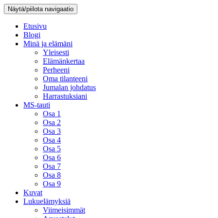
Näytä/piilota navigaatio
Etusivu
Blogi
Minä ja elämäni
Yleisesti
Elämänkertaa
Perheeni
Oma tilanteeni
Jumalan johdatus
Harrastuksiani
MS-tauti
Osa 1
Osa 2
Osa 3
Osa 4
Osa 5
Osa 6
Osa 7
Osa 8
Osa 9
Kuvat
Lukuelämyksiä
Viimeisimmät