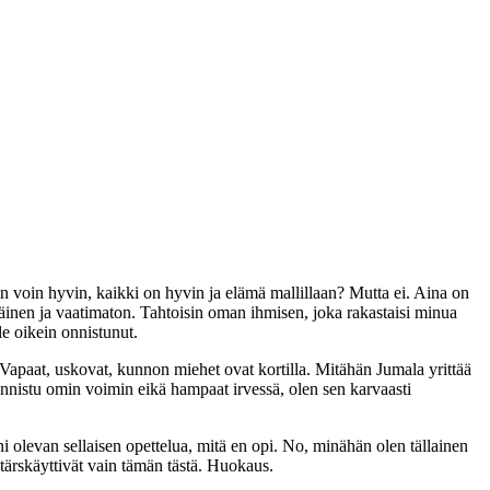
an voin hyvin, kaikki on hyvin ja elämä mallillaan? Mutta ei. Aina on
häinen ja vaatimaton. Tahtoisin oman ihmisen, joka rakastaisi minua
le oikein onnistunut.
ka. Vapaat, uskovat, kunnon miehet ovat kortilla. Mitähän Jumala yrittää
onnistu omin voimin eikä hampaat irvessä, olen sen karvaasti
ni olevan sellaisen opettelua, mitä en opi. No, minähän olen tällainen
tärskäyttivät vain tämän tästä. Huokaus.