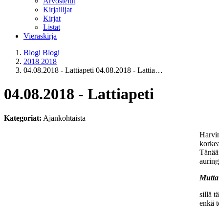
Arvostelut
Kirjailijat
Kirjat
Listat
Vieraskirja
Blogi
Blogi
2018
2018
04.08.2018 - Lattiapeti
04.08.2018 - Lattia…
04.08.2018 - Lattiapeti
Kategoriat:
Ajankohtaista
Harvin
korkea
Tänään
auring
Mutta
sillä 
enkä t