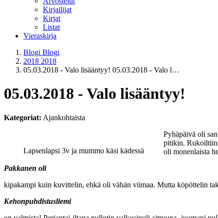
Arvostelut
Kirjailijat
Kirjat
Listat
Vieraskirja
Blogi
Blogi
2018
2018
05.03.2018 - Valo lisääntyy!
05.03.2018 - Valo l…
05.03.2018 - Valo lisääntyy!
Kategoriat:
Ajankohtaista
Pyhäpäivä oli sang
pitikin. Rukoilti
Lapsenlapsi 3v ja mummo käsi kädessä
oli monenlaista he
Pakkanen oli
kipakampi kuin kuvittelin, ehkä oli vähän viimaa. Mutta köpöttelin ta
Kehonpuhdistusliemi
on valmista! Perjantai-iltana pullotin valkosipuli-sitruuna -juomani pu