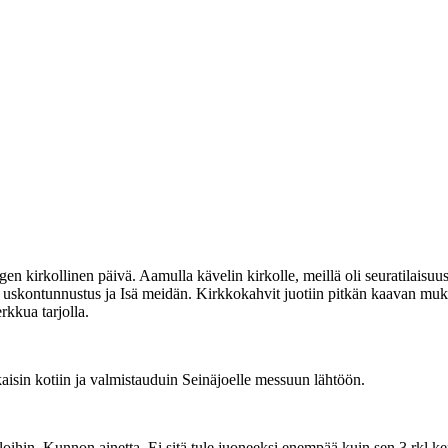
en kirkollinen päivä. Aamulla kävelin kirkolle, meillä oli seuratilaisuu
in uskontunnustus ja Isä meidän. Kirkkokahvit juotiin pitkän kaavan mu
rkkua tarjolla.
kaisin kotiin ja valmistauduin Seinäjoelle messuun lähtöön.
lloihin. Kunnon ainetta. Ei sitä tule juoneeksi enempää kuin sen 3 rkl ke