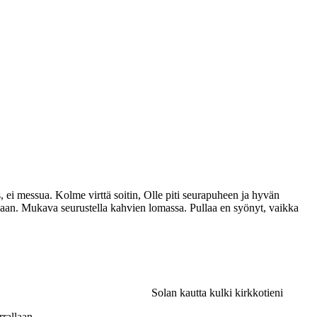
s, ei messua. Kolme virttä soitin, Olle piti seurapuheen ja hyvän
kaan. Mukava seurustella kahvien lomassa. Pullaa en syönyt, vaikka
Solan kautta kulki kirkkotieni
rrallaan,