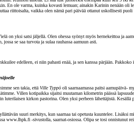
äkin. En ole varma, kuinka kovasti lemuan; ainakin Karinin nenään oli 
taa riittoisalta, vaikka olen nämä pari päivää ottanut uskollisesti puoli 
ielä on yksi satsi jäljellä. Olen ohessa syönyt myös hernekeittoa ja aam
n, jossa se saa turvota ja sulaa rauhassa aamuun asti.
kkuilee edelleen, ei niin pahasti enää, ja sen kanssa pärjään. Pakkoko ihm
näjoelle
imme sen takia, että
Ville Typpö
oli saarnaamassa paitsi aamupäivä- m
ätimme. Villen kotipaikka sijaitsi muutaman kilometrin päässä lapsuude
in luterilaisen kirkon pastorina. Olen yksi perheen lähettäjistä. Kesäll
n yllättävän suuri merkitys, kun saarnaa tai opetusta kuuntelee. Lisäksi mi
ssa www.lhpk.fi -sivustolla, saarnat-osiossa. Olipa se tosi onnistunut re