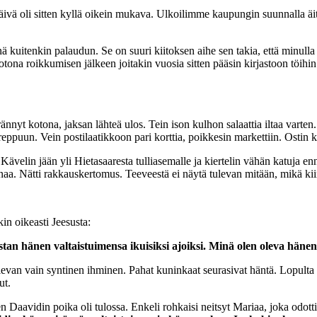
ivä oli sitten kyllä oikein mukava. Ulkoilimme kaupungin suunnalla äitie
inä kuitenkin palaudun. Se on suuri kiitoksen aihe sen takia, että minulla
na roikkumisen jälkeen joitakin vuosia sitten pääsin kirjastoon töihin ja
ännyt kotona, jaksan lähteä ulos. Tein ison kulhon salaattia iltaa varte
reppuun. Vein postilaatikkoon pari korttia, poikkesin markettiin. Ostin 
. Kävelin jään yli Hietasaaresta tulliasemalle ja kiertelin vähän katuja 
a. Nätti rakkauskertomus. Teeveestä ei näytä tulevan mitään, mikä kiinn
in oikeasti Jeesusta:
an hänen valtaistuimensa ikuisiksi ajoiksi. Minä olen oleva hänen
olevan vain syntinen ihminen. Pahat kuninkaat seurasivat häntä. Lopult
ut.
 Daavidin poika oli tulossa. Enkeli rohkaisi neitsyt Mariaa, joka odotti