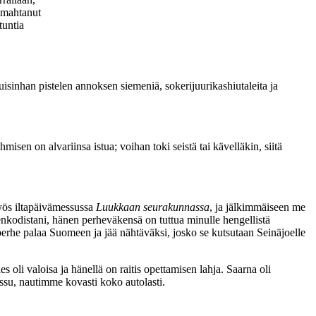
lemahtanut
tuntia
uisinhan pistelen annoksen siemeniä, sokerijuurikashiutaleita ja
isen on alvariinsa istua; voihan toki seistä tai kävelläkin, siitä
yös iltapäivämessussa
Luukkaan seurakunnassa
, ja jälkimmäiseen me
nkodistani, hänen perheväkensä on tuttua minulle hengellistä
ä perhe palaa Suomeen ja jää nähtäväksi, josko se kutsutaan Seinäjoelle
es oli valoisa ja hänellä on raitis opettamisen lahja. Saarna oli
issu, nautimme kovasti koko autolasti.