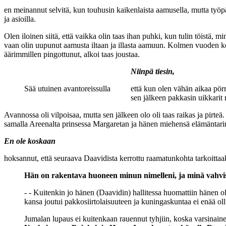
en meinannut selvitä, kun touhusin kaikenlaista aamusella, mutta työpä
ja asioilla.
Olen iloinen siitä, että vaikka olin taas ihan puhki, kun tulin töistä, m
vaan olin uupunut aamusta iltaan ja illasta aamuun. Kolmen vuoden koto
äärimmillen pingottunut, alkoi taas joustaa.
Niinpä tiesin,
Sää utuinen avantoreissulla
että kun olen vähän aikaa pörr
sen jälkeen pakkasin uikkarit 
Avannossa oli vilpoisaa, mutta sen jälkeen olo oli taas raikas ja pirteä
samalla Areenalta prinsessa Margaretan ja hänen miehensä elämäntarina
En ole koskaan
hoksannut, että seuraava Daavidista kerrottu raamatunkohta tarkoittaak
Hän on rakentava huoneen minun nimelleni, ja minä vahvist
- - Kuitenkin jo hänen (Daavidin) hallitessa huomattiin hänen 
kansa joutui pakkosiirtolaisuuteen ja kuningaskuntaa ei enää oll
Jumalan lupaus ei kuitenkaan rauennut tyhjiin, koska varsinainen