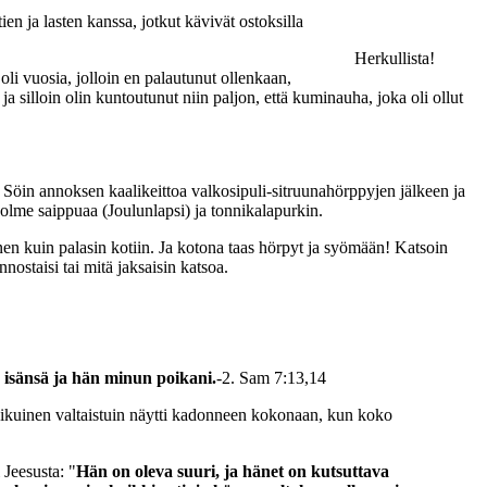
n ja lasten kanssa, jotkut kävivät ostoksilla
Herkullista!
 oli vuosia, jolloin en palautunut ollenkaan,
 silloin olin kuntoutunut niin paljon, että kuminauha, joka oli ollut
n. Söin annoksen kaalikeittoa valkosipuli-sitruunahörppyjen jälkeen ja
kolme saippuaa (Joulunlapsi) ja tonnikalapurkin.
ennen kuin palasin kotiin. Ja kotona taas hörpyt ja syömään! Katsoin
ostaisi tai mitä jaksaisin katsoa.
 isänsä ja hän minun poikani.
-2. Sam 7:13,14
a ikuinen valtaistuin näytti kadonneen kokonaan, kun koko
 Jeesusta: "
Hän on oleva suuri, ja hänet on kutsuttava