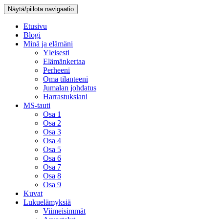
Näytä/piilota navigaatio
Etusivu
Blogi
Minä ja elämäni
Yleisesti
Elämänkertaa
Perheeni
Oma tilanteeni
Jumalan johdatus
Harrastuksiani
MS-tauti
Osa 1
Osa 2
Osa 3
Osa 4
Osa 5
Osa 6
Osa 7
Osa 8
Osa 9
Kuvat
Lukuelämyksiä
Viimeisimmät