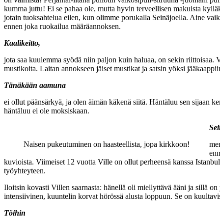
kumma juttu! Ei se pahaa ole, mutta hyvin terveellisen makuista kyll
jotain tuoksahtelua eilen, kun olimme porukalla Seinäjoella. Aine vaikut
ennen joka ruokailua määräannoksen.
Kaalikeitto,
jota saa kuulemma syödä niin paljon kuin haluaa, on sekin riittoisaa. V
mustikoita. Laitan annokseen jäiset mustikat ja satsin yöksi jääkaappii
Tänäkään aamuna
ei ollut päänsärkyä, ja olen äimän käkenä siitä. Häntäluu sen sijaan ken
häntäluu ei ole moksiskaan.
Sei
Naisen pukeutuminen on haasteellista, jopa kirkkoon!
men
enn
kuvioista. Viimeiset 12 vuotta Ville on ollut perheensä kanssa Istanbul
työyhteyteen.
Iloitsin kovasti Villen saarnasta: hänellä oli miellyttävä ääni ja sillä o
intensiivinen, kuuntelin korvat hörössä alusta loppuun. Se on kuultavi
Töihin