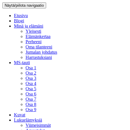
Näytä/piilota navigaatio
Etusivu
Blogi
Minä ja elämäni
Yleisesti
Elämänkertaa
Perheeni
Oma tilanteeni
Jumalan johdatus
Harrastuksiani
MS-tauti
Osa 1
Osa 2
Osa 3
Osa 4
Osa 5
Osa 6
Osa 7
Osa 8
Osa 9
Kuvat
Lukuelämyksiä
Viimeisimmät