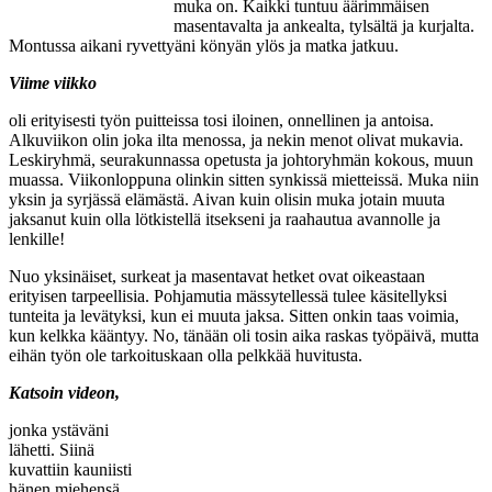
muka on. Kaikki tuntuu äärimmäisen
masentavalta ja ankealta, tylsältä ja kurjalta.
Montussa aikani ryvettyäni könyän ylös ja matka jatkuu.
Viime viikko
oli erityisesti työn puitteissa tosi iloinen, onnellinen ja antoisa.
Alkuviikon olin joka ilta menossa, ja nekin menot olivat mukavia.
Leskiryhmä, seurakunnassa opetusta ja johtoryhmän kokous, muun
muassa. Viikonloppuna olinkin sitten synkissä mietteissä. Muka niin
yksin ja syrjässä elämästä. Aivan kuin olisin muka jotain muuta
jaksanut kuin olla lötkistellä itsekseni ja raahautua avannolle ja
lenkille!
Nuo yksinäiset, surkeat ja masentavat hetket ovat oikeastaan
erityisen tarpeellisia. Pohjamutia mässytellessä tulee käsitellyksi
tunteita ja levätyksi, kun ei muuta jaksa. Sitten onkin taas voimia,
kun kelkka kääntyy. No, tänään oli tosin aika raskas työpäivä, mutta
eihän työn ole tarkoituskaan olla pelkkää huvitusta.
Katsoin videon,
jonka ystäväni
lähetti. Siinä
kuvattiin kauniisti
hänen miehensä