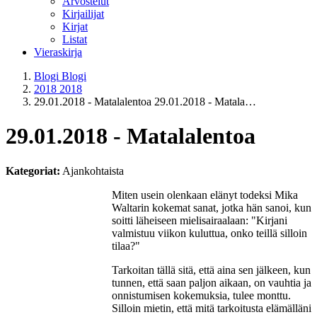
Arvostelut
Kirjailijat
Kirjat
Listat
Vieraskirja
Blogi
Blogi
2018
2018
29.01.2018 - Matalalentoa
29.01.2018 - Matala…
29.01.2018 - Matalalentoa
Kategoriat:
Ajankohtaista
Miten usein olenkaan elänyt todeksi Mika
Waltarin kokemat sanat, jotka hän sanoi, kun
soitti läheiseen mielisairaalaan: "Kirjani
valmistuu viikon kuluttua, onko teillä silloin
tilaa?"
Tarkoitan tällä sitä, että aina sen jälkeen, kun
tunnen, että saan paljon aikaan, on vauhtia ja
onnistumisen kokemuksia, tulee monttu.
Silloin mietin, että mitä tarkoitusta elämälläni