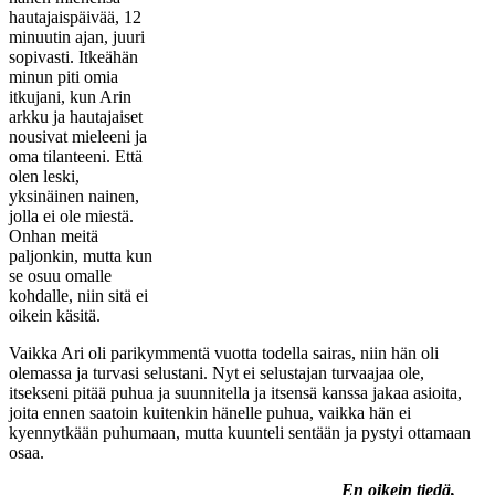
hautajaispäivää, 12
minuutin ajan, juuri
sopivasti. Itkeähän
minun piti omia
itkujani, kun Arin
arkku ja hautajaiset
nousivat mieleeni ja
oma tilanteeni. Että
olen leski,
yksinäinen nainen,
jolla ei ole miestä.
Onhan meitä
paljonkin, mutta kun
se osuu omalle
kohdalle, niin sitä ei
oikein käsitä.
Vaikka Ari oli parikymmentä vuotta todella sairas, niin hän oli
olemassa ja turvasi selustani. Nyt ei selustajan turvaajaa ole,
itsekseni pitää puhua ja suunnitella ja itsensä kanssa jakaa asioita,
joita ennen saatoin kuitenkin hänelle puhua, vaikka hän ei
kyennytkään puhumaan, mutta kuunteli sentään ja pystyi ottamaan
osaa.
En oikein tiedä,