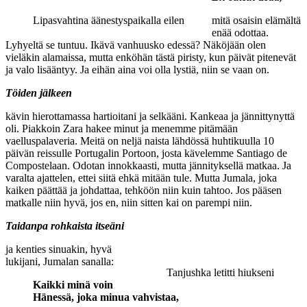
Lipasvahtina äänestyspaikalla eilen
mitä osaisin elämältä
enää odottaa.
Lyhyeltä se tuntuu. Ikävä vanhuusko edessä? Näköjään olen
vieläkin alamaissa, mutta enköhän tästä piristy, kun päivät pitenevät
ja valo lisääntyy. Ja eihän aina voi olla lystiä, niin se vaan on.
Töiden jälkeen
kävin hierottamassa hartioitani ja selkääni. Kankeaa ja jännittynyttä
oli. Piakkoin Zara hakee minut ja menemme pitämään
vaelluspalaveria. Meitä on neljä naista lähdössä huhtikuulla 10
päivän reissulle Portugalin Portoon, josta kävelemme Santiago de
Compostelaan. Odotan innokkaasti, mutta jännityksellä matkaa. Ja
varalta ajattelen, ettei siitä ehkä mitään tule. Mutta Jumala, joka
kaiken päättää ja johdattaa, tehköön niin kuin tahtoo. Jos pääsen
matkalle niin hyvä, jos en, niin sitten kai on parempi niin.
Taidanpa rohkaista itseäni
ja kenties sinuakin, hyvä
lukijani, Jumalan sanalla:
Tanjushka letitti hiukseni
Kaikki minä voin
Hänessä, joka minua vahvistaa,