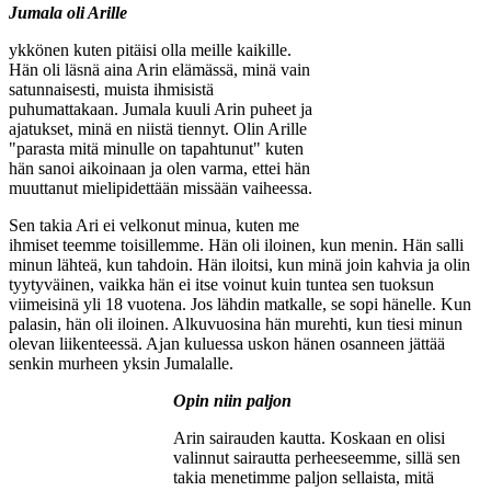
Jumala oli Arille
ykkönen kuten pitäisi olla meille kaikille.
Hän oli läsnä aina Arin elämässä, minä vain
satunnaisesti, muista ihmisistä
puhumattakaan. Jumala kuuli Arin puheet ja
ajatukset, minä en niistä tiennyt. Olin Arille
"parasta mitä minulle on tapahtunut" kuten
hän sanoi aikoinaan ja olen varma, ettei hän
muuttanut mielipidettään missään vaiheessa.
Sen takia Ari ei velkonut minua, kuten me
ihmiset teemme toisillemme. Hän oli iloinen, kun menin. Hän salli
minun lähteä, kun tahdoin. Hän iloitsi, kun minä join kahvia ja olin
tyytyväinen, vaikka hän ei itse voinut kuin tuntea sen tuoksun
viimeisinä yli 18 vuotena. Jos lähdin matkalle, se sopi hänelle. Kun
palasin, hän oli iloinen. Alkuvuosina hän murehti, kun tiesi minun
olevan liikenteessä. Ajan kuluessa uskon hänen osanneen jättää
senkin murheen yksin Jumalalle.
Opin niin paljon
Arin sairauden kautta. Koskaan en olisi
valinnut sairautta perheeseemme, sillä sen
takia menetimme paljon sellaista, mitä