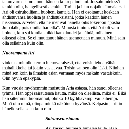
takuuvarmasti nojannut häneen koko painollani. Jossain mielessä
teinkin niin, hengellisesti etenkin. Turhat ja liian nojailut Jumala esti.
Ari oli esirukoilijani, huolteni kantaja. Hän ei osoittanut koskaan
ahdistuvansa huolista ja ahdistuksistani, jotka kaadoin hänen
niskaansa. Arvelen, että ne menivät hänellä oitis lokeroon "postia
Jumalalle, pois omilta harteilta". Minusta tuntuu, että Ari oli vain
iloinen, kun sai kuulla kaikki kamaluudet ja nähdä, millainen
oikeasti olen. Se ei muuttanut hänen asennettaan minuun. Minä sain
olla sellainen kuin olin.
Nuorempana Ari
vinkkasi minulle kerran hienovaraisesti, että voisin tehdä vähän
mahaliikkeitä tai jotain vastaavaa. Toisin sanoen olin läski. Niinhän
minä sen koin ja ilmaisin asian varmaan myös raskain vastaiskuin.
Olin hyvin epäkypsä.
Kun vuosia myöhemmin muistutin Aria asiasta, hän sanoi olleensa
tyhmä. Hän oppi sairautensa kautta, mikä on oleellista, mikä ei. Eikä
hän sittemmin huomannut, olinko 10 kg lihavampi vai laihempi.
Minä olin minä, olinpa minkä näköinen hyvänsä. Kelpasin ja riitin
hänelle sellaisena kuin olin.
Sairausvuosinaan
Ari kasvoi huimasti Jumalan teillä. Hän