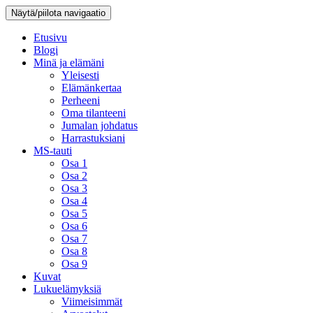
Näytä/piilota navigaatio
Etusivu
Blogi
Minä ja elämäni
Yleisesti
Elämänkertaa
Perheeni
Oma tilanteeni
Jumalan johdatus
Harrastuksiani
MS-tauti
Osa 1
Osa 2
Osa 3
Osa 4
Osa 5
Osa 6
Osa 7
Osa 8
Osa 9
Kuvat
Lukuelämyksiä
Viimeisimmät