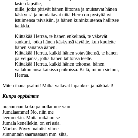
lasten lapsille,
niille, jotka pitävät hänen liittonsa ja muistavat hänen
käskynsä ja noudattavat niitä.Herra on pystyttänyt
istuimensa taivaisiin, ja hänen kuninkuutensa hallitsee
kaikkia.
Kiittäkää Herraa, te hänen enkelinsä, te väkevät
sankarit, jotka hänen käskynsä täytätte, kun kuulette
hänen sanansa äänen.
Kiittäkää Herraa, kaikki hänen sotaväkensä, te hänen
palvelijansa, jotka hänen tahtonsa teette.
Kiittäkää Herraa, kaikki hänen tekonsa, hänen
valtakuntansa kaikissa paikoissa. Kiitä, minun sieluni,
Herraa.
Miten ihana psalmi! Mitkä valtavat lupaukset ja näköalat!
Kunpa oppisimme
nojaamaan koko painollamme vain
Jumalaamme! No, niin me
teemmekin. Mutta mikä on se
Jumala kenellekin, on eri asia.
Markus Pöyry mainitsi viime
sunnuntain saarnassaan mm. siitä,