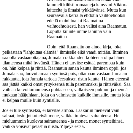
kuunteli kiltisti romaaneja kanssani Viktor-
laitteelta ja ilmaisi tykkäävänsä. Mutta kun
seuraavalla kerralla ehdotin vaihtoehdoksi
edellä mainittua tai Raamattua
vaihtoehtoisesti, hän valitsi aina Raamatun.
Lopulta kuuntelimme lähinnä vain
Raamattua.
Opin, että Raamattu on ainoa kirja, joka
pelkästään "lahjoittaa elämää" ihmiselle eikä vaadi mitään. Ihminen
saa olla vastaanottajana, Jumalan rakkauden kohteena olipa hänen
tilanteensa mikä hyvänsä. Hänen ei tarvitse esittää parempaa kuin
on, hän kelpaa ja riittää. Raamatun sanan kautta ihminen oppii, jos
Jumala suo, luovuttamaan syntinsä pois, ottamaan vastaan Jumalan
rakkautta, jota Jumala tarjoaa Jeesuksen ristin kautta. Hänen eteensä
saa jättää kaikki omat yrityksensä tulla paremmaksi ja riittäväksi. Saa
vaihtaa kelvottomuutensa puhtaaseen, valkoiseen pukuun ja mennä
mukaan hääjuhlaan, joka on valmistettu kaikille ihmisille, mutta joka
ei kelpaa muille kuin syntisille.
Jos ei tule syntiseksi, ei tarvitse armoa. Lääkäriin menevät vain
sairaat, tosin jotkut eivät mene, vaikka tuntevat sairautensa. He
mieluummin kuolevat sairauteensa - ja monet, monet synteihinsä,
vaikka voisivat pelastua niistä. Ylpeys estää.