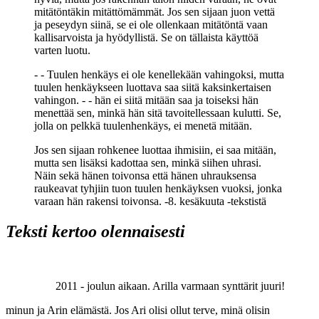
mitätöntäkin mitättömämmät. Jos sen sijaan juon vettä
ja peseydyn siinä, se ei ole ollenkaan mitätöntä vaan
kallisarvoista ja hyödyllistä. Se on tällaista käyttöä
varten luotu.
- - Tuulen henkäys ei ole kenellekään vahingoksi, mutta
tuulen henkäykseen luottava saa siitä kaksinkertaisen
vahingon. - - hän ei siitä mitään saa ja toiseksi hän
menettää sen, minkä hän sitä tavoitellessaan kulutti. Se,
jolla on pelkkä tuulenhenkäys, ei menetä mitään.
Jos sen sijaan rohkenee luottaa ihmisiin, ei saa mitään,
mutta sen lisäksi kadottaa sen, minkä siihen uhrasi.
Näin sekä hänen toivonsa että hänen uhrauksensa
raukeavat tyhjiin tuon tuulen henkäyksen vuoksi, jonka
varaan hän rakensi toivonsa. -8. kesäkuuta -tekstistä
Teksti kertoo olennaisesti
2011 - joulun aikaan. Arilla varmaan synttärit juuri!
minun ja Arin elämästä. Jos Ari olisi ollut terve, minä olisin