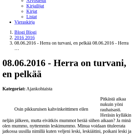
Arvostelut
Kirjailijat
Kirjat
Listat
Vieraskirja
Blogi
Blogi
2016
2016
08.06.2016 - Herra on turvani, en pelkää
08.06.2016 - Herra
…
08.06.2016 - Herra on turvani,
en pelkää
Kategoriat:
Ajankohtaista
Pitkästä aikaa
nukuin yöni
Osin pikkuruisen kahvinkeittimen eilen
rauhaisasti.
Heräsin kylläkin
neljän jälkeen, mutta eivätkös mummot herää siihen aikaan? Ja minä
olen mummo, nyttemmin leskimummo. Minua voidaan tituleerata
jatkossa uusilla nimillä kuten veljeni leski, leskiäitini, poikani leski ja