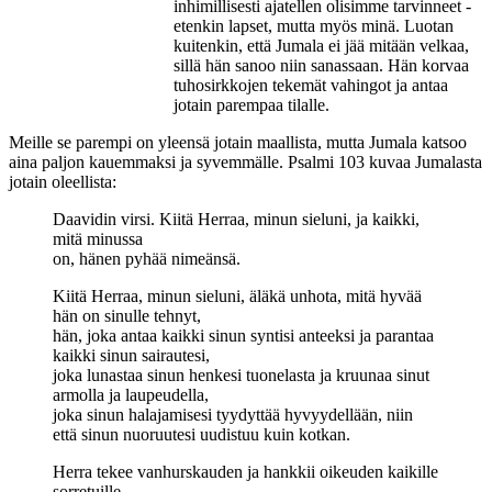
inhimillisesti ajatellen olisimme tarvinneet -
etenkin lapset, mutta myös minä. Luotan
kuitenkin, että Jumala ei jää mitään velkaa,
sillä hän sanoo niin sanassaan. Hän korvaa
tuhosirkkojen tekemät vahingot ja antaa
jotain parempaa tilalle.
Meille se parempi on yleensä jotain maallista, mutta Jumala katsoo
aina paljon kauemmaksi ja syvemmälle. Psalmi 103 kuvaa Jumalasta
jotain oleellista:
Daavidin virsi. Kiitä Herraa, minun sieluni, ja kaikki,
mitä minussa
on, hänen pyhää nimeänsä.
Kiitä Herraa, minun sieluni, äläkä unhota, mitä hyvää
hän on sinulle tehnyt,
hän, joka antaa kaikki sinun syntisi anteeksi ja parantaa
kaikki sinun sairautesi,
joka lunastaa sinun henkesi tuonelasta ja kruunaa sinut
armolla ja laupeudella,
joka sinun halajamisesi tyydyttää hyvyydellään, niin
että sinun nuoruutesi uudistuu kuin kotkan.
Herra tekee vanhurskauden ja hankkii oikeuden kaikille
sorretuille.