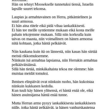
Hän on tehnyt Moosekselle tunnetuksi tiensä, Israelin
lapsille suuret tekonsa.
Laupias ja armahtavainen on Herra, pitkämielinen ja
suuri armossa.
Ei hän aina riitele eikä pidä vihaa iankaikkisesti.
Ei hän tee meille syntiemme mukaan eikä kosta meille
pahain tekojemme mukaan. Sillä niin korkealla kuin
taivas on maasta, niin voimallinen on hänen armonsa
niitä kohtaan, jotka häntä pelkäävät.
Niin kaukana kuin itä on lännestä, niin kauas hän siirtää
meistä rikkomuksemme.
Niinkuin isä armahtaa lapsiansa, niin Herrakin armahtaa
pelkääväisiänsä.
Sillä hän tietää, minkäkaltaista tekoa me olemme: hän
muistaa meidät tomuksi.
Ihmisen elinpäivät ovat niinkuin ruoho, hän kukoistaa
niinkuin kukkanen kedolla.
Kun tuuli käy hänen ylitsensä, ei häntä enää ole, eikä
hänen asuinsijansa häntä enää tunne.
Mutta Herran armo pysyy iankaikkisesta iankaikkiseen
niille, jotka häntä pelkäävät, ja hänen vanhurskautensa