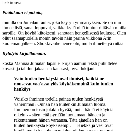
leskirouva.
Päätäkään ei pakota,
minulla on Jumalan rauha, joka käy yli ymmärryksen. Se on niin
ihmeellistä, sanat loppuvat, vaikka kyllä niitä tuntuu riittävän muilla
saroilla. On köyhä kiitokseni, sanotaan hengellisessä laulussa. Olen
ollut saamapuolella monin tavoin näin parina viikkona Arin
kuoleman jälkeen. Shokkivaihe lienee ohi, mutta ihmettelyä riittää.
Ryhdyin kirjoittamaan,
koska Mannaa Jumalan lapsille -kirjan aamun teksti puhuttelee
kovasti ja tahdon jakaa sen kanssasi, hyvä lukijani:
Vain tuulen henkäystä ovat ihmiset, kaikki ne
nousevat vaa`assa ylös köykäisempinä kuin tuulen
henkäys.
Voisiko ihminen todella painaa tuulen henkäystä
vähemmän? Onhan hän kuitenkin Jumalan luoma. - -
Ihminen on tosin jotakin hyvää, mutta häntä ei käytetä
oikein - - siten, että pyritään luottamaan häneen ja
rakentamaan hänen varaansa. Tätä ajatellen hän on
tuulen henkäystä köykäisempi. - - Hiekka ja vesi ovat
hyviä, mutta jos rakennan talon niiden varaan, ne ovat