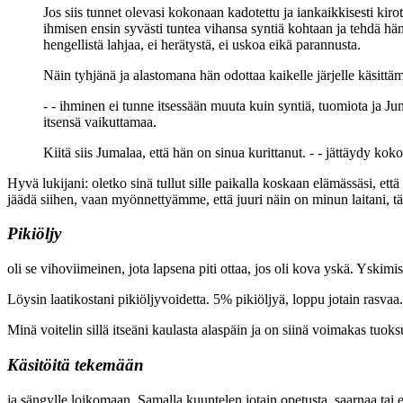
Jos siis tunnet olevasi kokonaan kadotettu ja iankaikkisesti kirot
ihmisen ensin syvästi tuntea vihansa syntiä kohtaan ja tehdä hä
hengellistä lahjaa, ei herätystä, ei uskoa eikä parannusta.
Näin tyhjänä ja alastomana hän odottaa kaikelle järjelle käsittä
- - ihminen ei tunne itsessään muuta kuin syntiä, tuomiota ja 
itsensä vaikuttamaa.
Kiitä siis Jumalaa, että hän on sinua kurittanut. - - jättäydy k
Hyvä lukijani: oletko sinä tullut sille paikalla koskaan elämässäsi, et
jäädä siihen, vaan myönnettyämme, että juuri näin on minun laitani,
Pikiöljy
oli se vihoviimeinen, jota lapsena piti ottaa, jos oli kova yskä. Yskimist
Löysin laatikostani pikiöljyvoidetta. 5% pikiöljyä, loppu jotain rasvaa.
Minä voitelin sillä itseäni kaulasta alaspäin ja on siinä voimakas tuo
Käsitöitä tekemään
ja sängylle loikomaan. Samalla kuuntelen jotain opetusta, saarnaa tai e