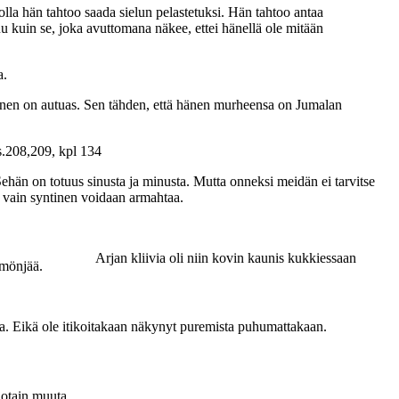
 jolla hän tahtoo saada sielun pelastetuksi. Hän tahtoo antaa
u kuin se, joka avuttomana näkee, ettei hänellä ole mitään
a.
minen on autuas. Sen tähden, että hänen murheensa on Jumalan
 s.208,209, kpl 134
 Sehän on totuus sinusta ja minusta. Mutta onneksi meidän ei tarvitse
 vain syntinen voidaan armahtaa.
Arjan kliivia oli niin kovin kaunis kukkiessaan
a mönjää.
tta. Eikä ole itikoitakaan näkynyt puremista puhumattakaan.
jotain muuta.