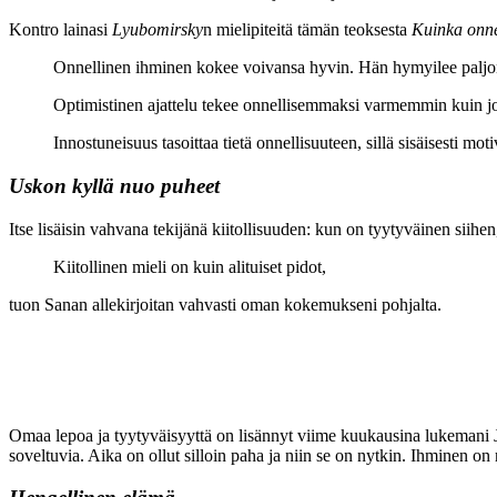
Kontro lainasi
Lyubomirsky
n mielipiteitä tämän teoksesta
Kuinka onne
Onnellinen ihminen kokee voivansa hyvin. Hän hymyilee paljo
Optimistinen ajattelu tekee onnellisemmaksi varmemmin kuin jo
Innostuneisuus tasoittaa tietä onnellisuuteen, sillä sisäisesti m
Uskon kyllä nuo puheet
Itse lisäisin vahvana tekijänä kiitollisuuden: kun on tyytyväinen siihen
Kiitollinen mieli on kuin alituiset pidot,
tuon Sanan allekirjoitan vahvasti oman kokemukseni pohjalta.
Omaa lepoa ja tyytyväisyyttä on lisännyt viime kuukausina lukemani 
soveltuvia. Aika on ollut silloin paha ja niin se on nytkin. Ihminen 