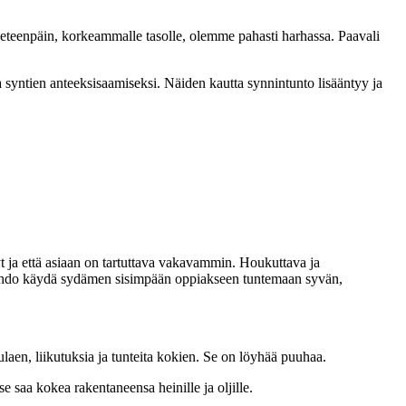
ävä eteenpäin, korkeammalle tasolle, olemme pahasti harhassa. Paavali
yntien anteeksisaamiseksi. Näiden kautta synnintunto lisääntyy ja
t ja että asiaan on tartuttava vakavammin. Houkuttava ja
t tahdo käydä sydämen sisimpään oppiakseen tuntemaan syvän,
aulaen, liikutuksia ja tunteita kokien. Se on löyhää puuhaa.
e saa kokea rakentaneensa heinille ja oljille.