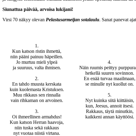
Siunattua päivää, arvoisa lukijani!
Virsi 70 näkyy olevan
Pelastusarmeijan sotalaulu
. Sanat panevat aja
1.
Kun katson ristin ihmettä,
niin pääni painuu häpeillen.
Jo murtuu mieli ylpeä
4.
ja suuruus, valta ihmisen.
Näin ruumis peittyy purppur
hetkellä suuren sovinnon.
2.
En enää turvaa maailmaan,
En tahdo muusta kerskata
se minulle nyt kuollut on.
kuin kuolemasta Kristuksen.
Muu rikkaus sen rinnalla
5.
vain rihkaman on arvoinen.
Nyt kuinka siitä kiittäisin,
kun, Jeesus, annoit itsesi.
3.
Rakkaus, täytä minutkin,
Oi ihmeellinen armahdus!
kaikkeni annan käyttöösi.
Kun katson Herran haavoja,
niin tuska sekä rakkaus
nyt vuotaa niistä virtana.