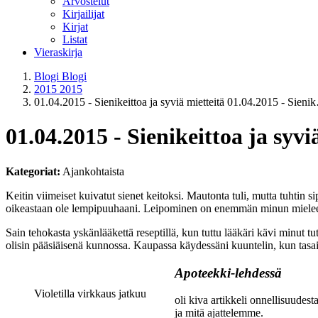
Arvostelut
Kirjailijat
Kirjat
Listat
Vieraskirja
Blogi
Blogi
2015
2015
01.04.2015 - Sienikeittoa ja syviä mietteitä
01.04.2015 - Sieni
01.04.2015 - Sienikeittoa ja syvi
Kategoriat:
Ajankohtaista
Keitin viimeiset kuivatut sienet keitoksi. Mautonta tuli, mutta tuhtin s
oikeastaan ole lempipuuhaani. Leipominen on enemmän minun mieleeni, m
Sain tehokasta yskänlääkettä reseptillä, kun tuttu lääkäri kävi minut 
olisin pääsiäisenä kunnossa. Kaupassa käydessäni kuuntelin, kun tasa
Apoteekki-lehdessä
Violetilla virkkaus jatkuu
oli kiva artikkeli onnellisuudesta
ja mitä ajattelemme.