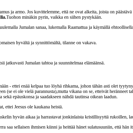
iantamus ja armo. Jos kuvittelemme, että ne ovat alkeita, joista on pääst
lla.
Tuohon minäkin pyrin, vaikka en siihen pystykään.
emalla Jumalan sanaa, lukemalla Raamattua ja käymällä ehtoollisella s
nomaisen hyvältä ja synnittömältä, tilanne on vakava.
tsii jatkuvasti Jumalan tahtoa ja suunnitelmaa elämäänsä.
än - ettei enää kelpaa tuo löyhä rihkama, johon tähän asti olet tyytyny
een (se ei ole vielä parannusta),mutta vikana on se, etteivät herännee
a sekä epäuskonsa ja saadakseen nähdä tautinsa oikean laadun.
at, ettei Jeesus ole kaukana heistä.
skelin hyvän aikaa ja harrastavat jonkinlaista kristillisyyttä rukoillen, l
 saa sellaisen ihmisen kiinni ja heittää hänet sulatusuuniin, että hän its