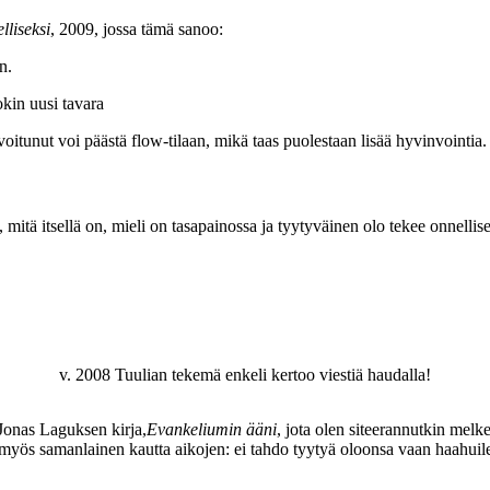
lliseksi
, 2009, jossa tämä sanoo:
n.
kin uusi tavara
otivoitunut voi päästä flow-tilaan, mikä taas puolestaan lisää hyvinvointi
, mitä itsellä on, mieli on tasapainossa ja tyytyväinen olo tekee onnellise
v. 2008 Tuulian tekemä enkeli kertoo viestiä haudalla!
Jonas Laguksen kirja,
Evankeliumin ääni
, jota olen siteerannutkin mel
on myös samanlainen kautta aikojen: ei tahdo tyytyä oloonsa vaan haahui