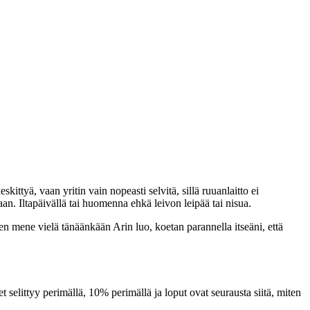
ittyä, vaan yritin vain nopeasti selvitä, sillä ruuanlaitto ei
n. Iltapäivällä tai huomenna ehkä leivon leipää tai nisua.
en mene vielä tänäänkään Arin luo, koetan parannella itseäni, että
t selittyy perimällä, 10% perimällä ja loput ovat seurausta siitä, miten