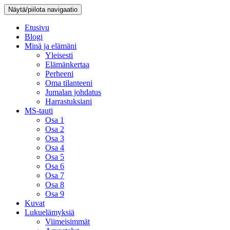
Näytä/piilota navigaatio
Etusivu
Blogi
Minä ja elämäni
Yleisesti
Elämänkertaa
Perheeni
Oma tilanteeni
Jumalan johdatus
Harrastuksiani
MS-tauti
Osa 1
Osa 2
Osa 3
Osa 4
Osa 5
Osa 6
Osa 7
Osa 8
Osa 9
Kuvat
Lukuelämyksiä
Viimeisimmät