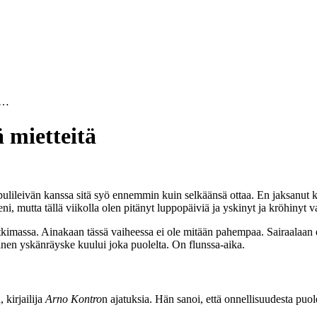
k…
ä mietteitä
ipulileivän kanssa sitä syö ennemmin kuin selkäänsä ottaa. En jaksanut kesk
utta tällä viikolla olen pitänyt luppopäiviä ja yskinyt ja kröhinyt vaa
tutkimassa. Ainakaan tässä vaiheessa ei ole mitään pahempaa. Sairaalaan 
inen yskänräyske kuului joka puolelta. On flunssa-aika.
, kirjailija
Arno Kontro
n ajatuksia. Hän sanoi, että onnellisuudesta puole