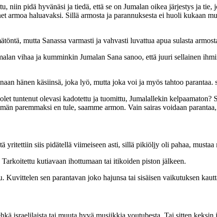
tu, niin pidä hyvänäsi ja tiedä, että se on Jumalan oikea järjestys ja tie,
net armoa haluavaksi. Sillä armosta ja parannuksesta ei huoli kukaan mu
mätöntä, mutta Sanassa varmasti ja vahvasti luvattua apua sulasta armost
Jumalan vihaa ja kumminkin Jumalan Sana sanoo, että juuri sellainen ih
okonaan hänen käsiinsä, joka lyö, mutta joka voi ja myös tahtoo parantaa.
tä olet tuntenut olevasi kadotettu ja tuomittu, Jumalallekin kelpaamaton?
 tämän paremmaksi en tule, saamme armon. Vain sairas voidaan parantaa,
ä yritettiin siis pidätellä viimeiseen asti, sillä pikiöljy oli pahaa, musta
 Tarkoitettu kutiavaan ihottumaan tai itikoiden piston jälkeen.
ksu. Kuvittelen sen parantavan joko hajunsa tai sisäisen vaikutuksen kau
hkä israelilaista tai muuta hyvä musiikkia youtubesta. Tai sitten keksin 