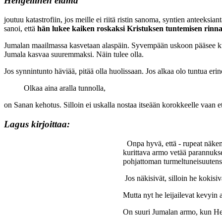
Hengellinen elämä
joutuu katastrofiin, jos meille ei riitä ristin sanoma, syntien anteeks
sanoi, että
hän lukee kaiken roskaksi Kristuksen tuntemisen rinna
Jumalan maailmassa kasvetaan alaspäin. Syvempään uskoon pääsee kuul
Jumala kasvaa suuremmaksi. Näin tulee olla.
Jos synnintunto häviää, pitää olla huolissaan. Jos alkaa olo tuntua eri
Olkaa aina aralla tunnolla,
on Sanan kehotus. Silloin ei uskalla nostaa itseään korokkeelle vaan e
Lagus kirjoittaa:
Onpa hyvä, että - rupeat näkemä
kurittava armo vetää parannuks
pohjattoman turmeltuneisuutens
Jos näkisivät, silloin he kokisiv
Mutta nyt he leijailevat kevyin a
On suuri Jumalan armo, kun Herra