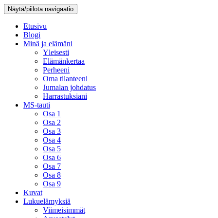
Näytä/piilota navigaatio
Etusivu
Blogi
Minä ja elämäni
Yleisesti
Elämänkertaa
Perheeni
Oma tilanteeni
Jumalan johdatus
Harrastuksiani
MS-tauti
Osa 1
Osa 2
Osa 3
Osa 4
Osa 5
Osa 6
Osa 7
Osa 8
Osa 9
Kuvat
Lukuelämyksiä
Viimeisimmät