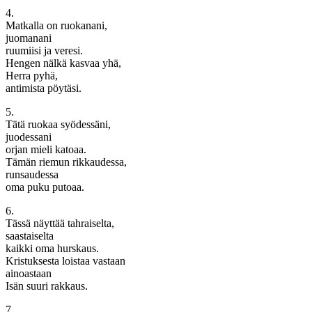
4.
Matkalla on ruokanani,
juomanani
ruumiisi ja veresi.
Hengen nälkä kasvaa yhä,
Herra pyhä,
antimista pöytäsi.
5.
Tätä ruokaa syödessäni,
juodessani
orjan mieli katoaa.
Tämän riemun rikkaudessa,
runsaudessa
oma puku putoaa.
6.
Tässä näyttää tahraiselta,
saastaiselta
kaikki oma hurskaus.
Kristuksesta loistaa vastaan
ainoastaan
Isän suuri rakkaus.
7.