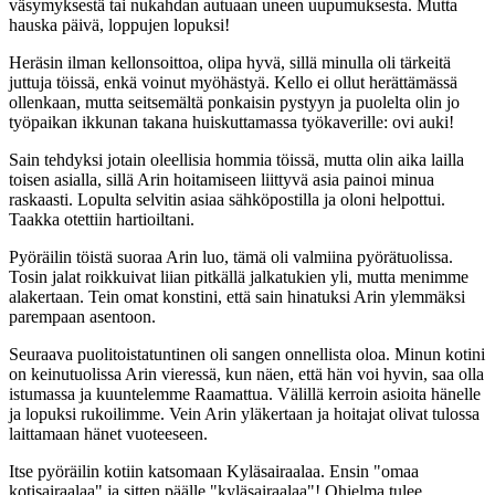
väsymyksestä tai nukahdan autuaan uneen uupumuksesta. Mutta
hauska päivä, loppujen lopuksi!
Heräsin ilman kellonsoittoa, olipa hyvä, sillä minulla oli tärkeitä
juttuja töissä, enkä voinut myöhästyä. Kello ei ollut herättämässä
ollenkaan, mutta seitsemältä ponkaisin pystyyn ja puolelta olin jo
työpaikan ikkunan takana huiskuttamassa työkaverille: ovi auki!
Sain tehdyksi jotain oleellisia hommia töissä, mutta olin aika lailla
toisen asialla, sillä Arin hoitamiseen liittyvä asia painoi minua
raskaasti. Lopulta selvitin asiaa sähköpostilla ja oloni helpottui.
Taakka otettiin hartioiltani.
Pyöräilin töistä suoraa Arin luo, tämä oli valmiina pyörätuolissa.
Tosin jalat roikkuivat liian pitkällä jalkatukien yli, mutta menimme
alakertaan. Tein omat konstini, että sain hinatuksi Arin ylemmäksi
parempaan asentoon.
Seuraava puolitoistatuntinen oli sangen onnellista oloa. Minun kotini
on keinutuolissa Arin vieressä, kun näen, että hän voi hyvin, saa olla
istumassa ja kuuntelemme Raamattua. Välillä kerroin asioita hänelle
ja lopuksi rukoilimme. Vein Arin yläkertaan ja hoitajat olivat tulossa
laittamaan hänet vuoteeseen.
Itse pyöräilin kotiin katsomaan Kyläsairaalaa. Ensin "omaa
kotisairaalaa" ja sitten päälle "kyläsairaalaa"! Ohjelma tulee