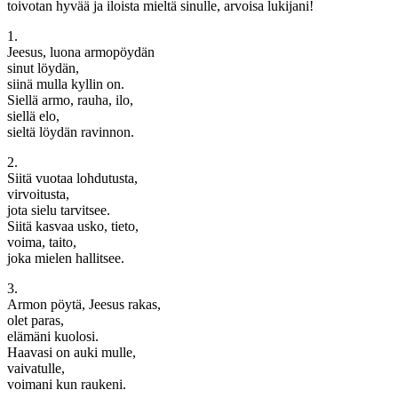
toivotan hyvää ja iloista mieltä sinulle, arvoisa lukijani!
1.
Jeesus, luona armopöydän
sinut löydän,
siinä mulla kyllin on.
Siellä armo, rauha, ilo,
siellä elo,
sieltä löydän ravinnon.
2.
Siitä vuotaa lohdutusta,
virvoitusta,
jota sielu tarvitsee.
Siitä kasvaa usko, tieto,
voima, taito,
joka mielen hallitsee.
3.
Armon pöytä, Jeesus rakas,
olet paras,
elämäni kuolosi.
Haavasi on auki mulle,
vaivatulle,
voimani kun raukeni.