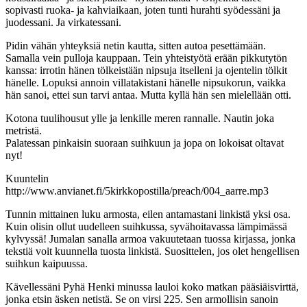
sopivasti ruoka- ja kahviaikaan, joten tunti hurahti syödessäni ja
juodessani. Ja virkatessani.
Pidin vähän yhteyksiä netin kautta, sitten autoa pesettämään.
Samalla vein pulloja kauppaan. Tein yhteistyötä erään pikkutytön
kanssa: irrotin hänen tölkeistään nipsuja itselleni ja ojentelin tölkit
hänelle. Lopuksi annoin villatakistani hänelle nipsukorun, vaikka
hän sanoi, ettei sun tarvi antaa. Mutta kyllä hän sen mielellään otti.
Kotona tuulihousut ylle ja lenkille meren rannalle. Nautin joka
metristä.
Palatessan pinkaisin suoraan suihkuun ja jopa on lokoisat oltavat
nyt!
Kuuntelin
http://www.anvianet.fi/5kirkkopostilla/preach/004_aarre.mp3
Tunnin mittainen luku armosta, eilen antamastani linkistä yksi osa.
Kuin olisin ollut uudelleen suihkussa, syvähoitavassa lämpimässä
kylvyssä! Jumalan sanalla armoa vakuutetaan tuossa kirjassa, jonka
tekstiä voit kuunnella tuosta linkistä. Suosittelen, jos olet hengellisen
suihkun kaipuussa.
Kävellessäni Pyhä Henki minussa lauloi koko matkan pääsiäisvirttä,
jonka etsin äsken netistä. Se on virsi 225. Sen armollisin sanoin