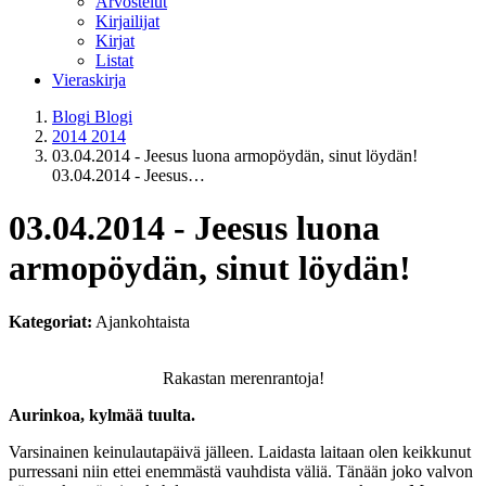
Arvostelut
Kirjailijat
Kirjat
Listat
Vieraskirja
Blogi
Blogi
2014
2014
03.04.2014 - Jeesus luona armopöydän, sinut löydän!
03.04.2014 - Jeesus…
03.04.2014 - Jeesus luona
armopöydän, sinut löydän!
Kategoriat:
Ajankohtaista
Rakastan merenrantoja!
Aurinkoa, kylmää tuulta.
Varsinainen keinulautapäivä jälleen. Laidasta laitaan olen keikkunut
purressani niin ettei enemmästä vauhdista väliä. Tänään joko valvon