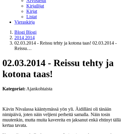
Arvostelut
Kirjailijat
Kirjat
Listat
Vieraskirja
Blogi
Blogi
2014
2014
02.03.2014 - Reissu tehty ja kotona taas!
02.03.2014 -
Reissu…
02.03.2014 - Reissu tehty ja
kotona taas!
Kategoriat:
Ajankohtaista
Kävin Nivalassa kääntymässä yön yli. Äidilläni oli tänään
nimipäivä, joten näin veljieni perheitä samalla. Näin tosin
muutenkin, mutta muita kavereita en jaksanut enkä ehtinyt tällä
kertaa tavata.