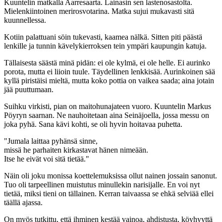
Kuuntelin matkalla Aarresaarta. Lainasin sen lastenosastolta.
Mielenkiintoinen merirosvotarina. Matka sujui mukavasti sitä
kuunnellessa.
Kotiin palattuani söin tukevasti, kaamea nälkä. Sitten piti päästä
lenkille ja tunnin kävelykierroksen tein ympäri kaupungin katuja.
Tällaisesta säästä minä pidän: ei ole kylmä, ei ole helle. Ei aurinko
porota, mutta ei liioin tuule. Täydellinen lenkkisää. Aurinkoinen sää
kyllä piristäisi mieltä, mutta koko pottia on vaikea saada; aina jotain
jää puuttumaan.
Suihku virkisti, pian on maitohunajateen vuoro. Kuuntelin Markus
Pöyryn saarnan. Ne nauhoitetaan aina Seinäjoella, jossa messu on
joka pyhä. Sana kävi kohti, se oli hyvin hoitavaa puhetta.
"Jumala laittaa pyhänsä sinne,
missä he parhaiten kirkastavat hänen nimeään.
Itse he eivät voi sitä tietää."
Näin oli joku monissa koettelemuksissa ollut nainen jossain sanonut.
Tuo oli tarpeellinen muistutus minullekin narisijalle. En voi nyt
tietää, miksi tieni on tällainen. Kerran taivaassa se ehkä selviää ellei
täällä ajassa.
On myös tutkittu, että ihminen kestää vainoa, ahdistusta, köyhyyttä