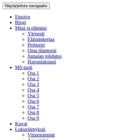
Näytä/piilota navigaatio
Etusivu
Blogi
Minä ja elämäni
Yleisesti
Elämänkertaa
Perheeni
Oma tilanteeni
Jumalan johdatus
Harrastuksiani
MS-tauti
Osa 1
Osa 2
Osa 3
Osa 4
Osa 5
Osa 6
Osa 7
Osa 8
Osa 9
Kuvat
Lukuelämyksiä
Viimeisimmät