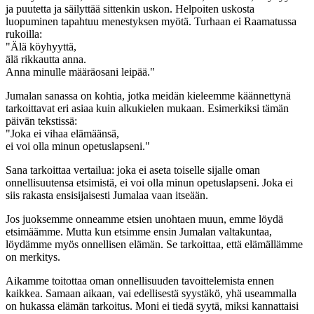
ja puutetta ja säilyttää sittenkin uskon. Helpoiten uskosta
luopuminen tapahtuu menestyksen myötä. Turhaan ei Raamatussa
rukoilla:
"Älä köyhyyttä,
älä rikkautta anna.
Anna minulle määräosani leipää."
Jumalan sanassa on kohtia, jotka meidän kieleemme käännettynä
tarkoittavat eri asiaa kuin alkukielen mukaan. Esimerkiksi tämän
päivän tekstissä:
"Joka ei vihaa elämäänsä,
ei voi olla minun opetuslapseni."
Sana tarkoittaa vertailua: joka ei aseta toiselle sijalle oman
onnellisuutensa etsimistä, ei voi olla minun opetuslapseni. Joka ei
siis rakasta ensisijaisesti Jumalaa vaan itseään.
Jos juoksemme onneamme etsien unohtaen muun, emme löydä
etsimäämme. Mutta kun etsimme ensin Jumalan valtakuntaa,
löydämme myös onnellisen elämän. Se tarkoittaa, että elämällämme
on merkitys.
Aikamme toitottaa oman onnellisuuden tavoittelemista ennen
kaikkea. Samaan aikaan, vai edellisestä syystäkö, yhä useammalla
on hukassa elämän tarkoitus. Moni ei tiedä syytä, miksi kannattaisi