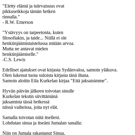
"Eletty elämä ja tulevaisuus ovat
pikkuseikkoja tämän hetken
rinnalla."
- R.W. Emerson
"Ystävyys on tarpeetonta, kuten
filosofiakin, ja taide... Niillä ei ole
henkiinjäämistaistelussa mitään arvoa.
Mutta ne antavat mielen
henkiinjäämiselle."
-C.S. Lewis
Edelliset ajatukset ovat kirjasta Sydänvaloa, samoin yläkuva.
Olen lukenut tuota suloista kirjasta tänä iltana.
Samoin aloitin Eila Kurkelan kirjaa "Että jaksaisimme".
Hyvän päivän jälkeen toivotan sinulle
Kurkelan tekstin siivittämänä
jaksamista tässä hetkessä
niissä vaiheissa, joita nyt elät.
Samalla toivotan niitä itselleni.
Lohdutan sinua ja itseäni Jumalan sanalla:
Niin on Jumala rakastanut Sinua,