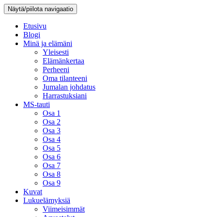
Näytä/piilota navigaatio
Etusivu
Blogi
Minä ja elämäni
Yleisesti
Elämänkertaa
Perheeni
Oma tilanteeni
Jumalan johdatus
Harrastuksiani
MS-tauti
Osa 1
Osa 2
Osa 3
Osa 4
Osa 5
Osa 6
Osa 7
Osa 8
Osa 9
Kuvat
Lukuelämyksiä
Viimeisimmät