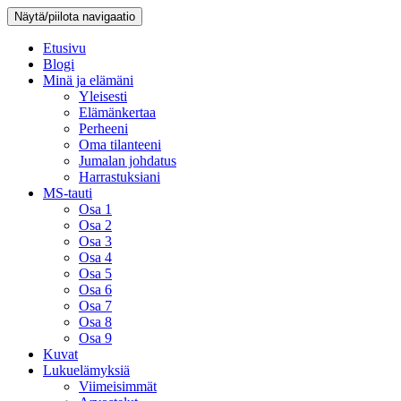
Näytä/piilota navigaatio
Etusivu
Blogi
Minä ja elämäni
Yleisesti
Elämänkertaa
Perheeni
Oma tilanteeni
Jumalan johdatus
Harrastuksiani
MS-tauti
Osa 1
Osa 2
Osa 3
Osa 4
Osa 5
Osa 6
Osa 7
Osa 8
Osa 9
Kuvat
Lukuelämyksiä
Viimeisimmät