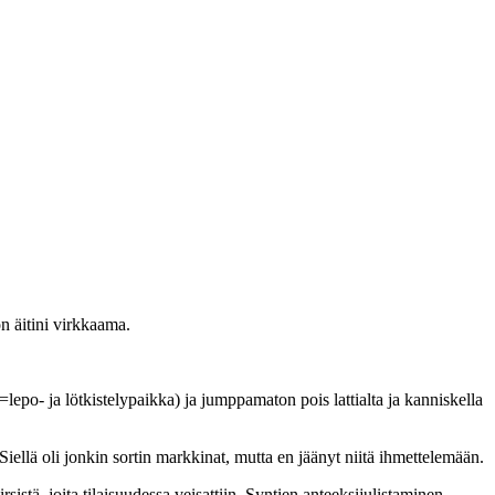
on äitini virkkaama.
lepo- ja lötkistelypaikka) ja jumppamaton pois lattialta ja kanniskella
 Siellä oli jonkin sortin markkinat, mutta en jäänyt niitä ihmettelemään.
sistä, joita tilaisuudessa veisattiin. Syntien anteeksijulistaminen