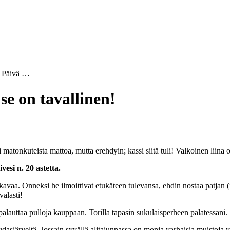
- Päivä …
se on tavallinen!
matonkuteista mattoa, mutta erehdyin; kassi siitä tuli! Valkoinen liina 
esi n. 20 astetta.
avaa. Onneksi he ilmoittivat etukäteen tulevansa, ehdin nostaa patjan (=
valasti!
 palauttaa pulloja kauppaan. Torilla tapasin sukulaisperheen palatessani.
dasjärveltä. Jossain syvällä alitajunnassa on monia varhaisia muistoja vir