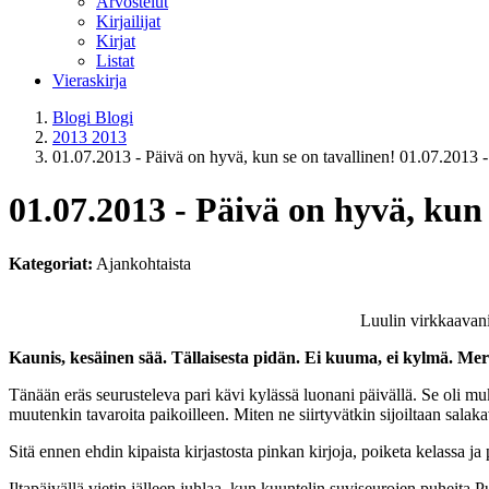
Arvostelut
Kirjailijat
Kirjat
Listat
Vieraskirja
Blogi
Blogi
2013
2013
01.07.2013 - Päivä on hyvä, kun se on tavallinen!
01.07.2013 
01.07.2013 - Päivä on hyvä, kun 
Kategoriat:
Ajankohtaista
Luulin virkkaavani 
Kaunis, kesäinen sää. Tällaisesta pidän. Ei kuuma, ei kylmä. Meriv
Tänään eräs seurusteleva pari kävi kylässä luonani päivällä. Se oli muk
muutenkin tavaroita paikoilleen. Miten ne siirtyvätkin sijoiltaan salaka
Sitä ennen ehdin kipaista kirjastosta pinkan kirjoja, poiketa kelassa ja
Iltapäivällä vietin jälleen juhlaa, kun kuuntelin suviseurojen puheita Pu