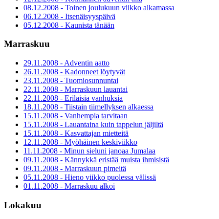
08.12.2008 - Toinen joulukuun viikko alkamassa
06.12.2008 - Itsenäisyyspäivä
05.12.2008 - Kaunista tänään
Marraskuu
29.11.2008 - Adventin aatto
26.11.2008 - Kadonneet löytyvät
23.11.2008 - Tuomiosunnuntai
22.11.2008 - Marraskuun lauantai
22.11.2008 - Erilaisia vanhuksia
18.11.2008 - Tiistain tiimellyksen alkaessa
15.11.2008 - Vanhempia tarvitaan
15.11.2008 - Lauantaina kuin tappelun jäljiltä
15.11.2008 - Kasvattajan mietteitä
12.11.2008 - Myöhäinen keskiviikko
11.11.2008 - Minun sieluni janoaa Jumalaa
09.11.2008 - Kännykkä eristää muista ihmisistä
09.11.2008 - Marraskuun pimeitä
05.11.2008 - Hieno viikko puolessa välissä
01.11.2008 - Marraskuu alkoi
Lokakuu