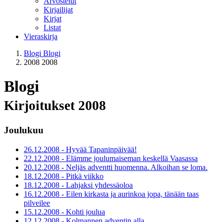
Arvostelut
Kirjailijat
Kirjat
Listat
Vieraskirja
Blogi
Blogi
2008
2008
Blogi
Kirjoitukset 2008
Joulukuu
26.12.2008 - Hyvää Tapaninpäivää!
22.12.2008 - Elämme joulumaiseman keskellä Vaasassa
20.12.2008 - Neljäs adventti huomenna. Alkoihan se loma.
18.12.2008 - Pitkä viikko
18.12.2008 - Lahjaksi yhdessäoloa
16.12.2008 - Eilen kirkasta ja aurinkoa jopa, tänään taas
pilveilee
15.12.2008 - Kohti joulua
12.12.2008 - Kolmannen adventin alla