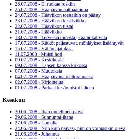
26.07.2008 - Ei ruokaa roskiin
25.07.2008 - Hääpäivän aattoaamuna
24.07.2008 - Hääviikon torstaihin on päästy
23.07.2008 - Hääviikon keskiviikko
22.07.2008 - Hääviikon tiistai
21.07.2008 - Hääviikko
18.07.2008 - Terveisiä uimasta ja aamukahvilta
17.07.2008 - Kätköt paljastuvat, möhläykset lisääntyvät
15.07.2008 - Vähän ajatuksia
11.07.2008 - Muisti hoi!
09.07.2008 - Keskikesää
09.07.2008 - Lapsen kanssa kirkossa
07.07.2008 - Muutoksia
04.07.2008 - Hääpäivänä mattorannassa
02.07.2008 - Kirjoittelua
01.07.2008 - Parhaat kesämuistot talteen
Kesäkuu
30.06.2008 - Ihan onnellinen päivä
29.06.2008 - Sunnuntai-iltana
27.06.2008 - Lomalla
24.06.2008 - Niin kuin päiväsi, niin on voimasikin oleva
21.06.2008 - Juhannus