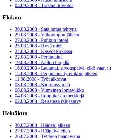
04.09.2008 - Torstain toivotus
Elokuu
30.08.2008 - Sata juttua tehtynä
29.08.2008 - Viikonloppu jälleen
27.08.2008 - Puhkun intoa!
25.08.2008 - Hyvä mieli
24.08.2008 - Kasvot kirkossa
22.08.2008 - Perjantaina
19.08.2008 - Aallon harjalla
16.08.2008 - Lauantai, siivouspäivä, eikö vaan : )
15.08.2008 - Perjantaina työviikon jälkeen
11.08.2008 - Työt alkoivat
08.08.2008 - Kirjoitusvirettä
06.08.2008 - Viimeinen lomaviikko
04.08.2008 - Loppukesän merkkejä
02.08.2008 - Reissussa rähjääntyy
Heinäkuu
30.07.2008 - Häiden jälkeen
27.07.2008 - Hääpäivä eilen
26.07.2008 - Tyttären hääpäivänä