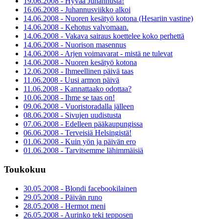
19.06.2008 - Hyvää Juhannusta!
16.06.2008 - Juhannusviikko alkoi
14.06.2008 - Nuoren kesätyö kotona (Hesariin vastine)
14.06.2008 - Kehotus valvomaan.
14.06.2008 - Vakava sairaus koettelee koko perhettä
14.06.2008 - Nuorison masennus
14.06.2008 - Arjen voimavarat - mistä ne tulevat
14.06.2008 - Nuoren kesätyö kotona
12.06.2008 - Ihmeellinen päivä taas
11.06.2008 - Uusi armon päivä
11.06.2008 - Kannattaako odottaa?
10.06.2008 - Ihme se taas on!
09.06.2008 - Vuoristoradalla jälleen
08.06.2008 - Sivujen uudistusta
07.06.2008 - Edelleen pääkaupungissa
06.06.2008 - Terveisiä Helsingistä!
01.06.2008 - Kuin yön ja päivän ero
01.06.2008 - Tarvitsemme lähimmäisiä
Toukokuu
30.05.2008 - Blondi facebookilainen
29.05.2008 - Päivän runo
28.05.2008 - Hermot meni
26.05.2008 - Aurinko teki tepposen