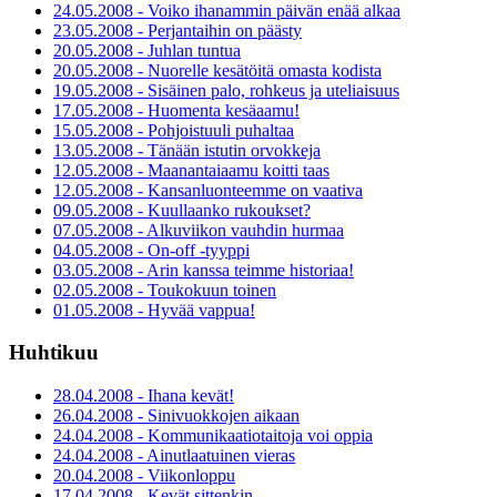
24.05.2008 - Voiko ihanammin päivän enää alkaa
23.05.2008 - Perjantaihin on päästy
20.05.2008 - Juhlan tuntua
20.05.2008 - Nuorelle kesätöitä omasta kodista
19.05.2008 - Sisäinen palo, rohkeus ja uteliaisuus
17.05.2008 - Huomenta kesäaamu!
15.05.2008 - Pohjoistuuli puhaltaa
13.05.2008 - Tänään istutin orvokkeja
12.05.2008 - Maanantaiaamu koitti taas
12.05.2008 - Kansanluonteemme on vaativa
09.05.2008 - Kuullaanko rukoukset?
07.05.2008 - Alkuviikon vauhdin hurmaa
04.05.2008 - On-off -tyyppi
03.05.2008 - Arin kanssa teimme historiaa!
02.05.2008 - Toukokuun toinen
01.05.2008 - Hyvää vappua!
Huhtikuu
28.04.2008 - Ihana kevät!
26.04.2008 - Sinivuokkojen aikaan
24.04.2008 - Kommunikaatiotaitoja voi oppia
24.04.2008 - Ainutlaatuinen vieras
20.04.2008 - Viikonloppu
17.04.2008 - Kevät sittenkin