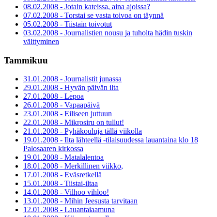
08.02.2008 - Jotain kateissa, aina ajoissa?
07.02.2008 - Torstai se vasta toivoa on täynnä
05.02.2008 - Tiistain toivotut
03.02.2008 - Journalistien nousu ja tuholta hädin tuskin
välttyminen
Tammikuu
31.01.2008 - Journalistit junassa
29.01.2008 - Hyvän päivän ilta
27.01.2008 - Lepoa
26.01.2008 - Vapaapäivä
23.01.2008 - Eiliseen juttuun
22.01.2008 - Mikrosiru on tullut!
21.01.2008 - Pyhäkouluja tällä viikolla
19.01.2008 - Ilta lähteellä -tilaisuudessa lauantaina klo 18
Palosaaren kirkossa
19.01.2008 - Matalalentoa
18.01.2008 - Merkillinen viikko,
17.01.2008 - Eväsretkellä
15.01.2008 - Tiistai-iltaa
14.01.2008 - Vilhoo vihloo!
13.01.2008 - Mihin Jeesusta tarvitaan
12.01.2008 - Lauantaiaamuna