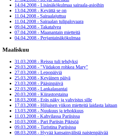
14.04.2008 - Lisänäkökulmaa sairaala-asioihin
13.04.2008 - Kevättä se on
11.04.2008 - Sairaalajuttua
11.04.2008 - Sairaalan tulipalovaara
09.04.2008 - Takatalvea
07.04.2008 - Maanantain mietteitä
04.04.2008 - Perjantainäkökulmaa
Maaliskuu
31.03.2008 - Reissu tuli tehdyksi
29.03.2008 - "Viidakon rohkea Mary"
27.03.2008 - Lepopäiviä
25.03.2008 - Keväinen päivä
23.03.2008 - Pääsinpäivä
22.03.2008 - Lankalauantai
20.03.2008 - Kiirastorstaina
18.03.2008 - Eräs näky ja vahvistus sille
17.03.2008 - Hiljaisen viikon mietteitä laidasta laitaan
13.03.2008 - Nuukuus ja tehokkuus
11.03.2008 - Kahvilassa Pariisissa
10.03.2008 - Pari Pariisin Piktsöä
09.03.2008 - Turistina Pariisissa
08.03.2008 - Hyvää kansainvälistä naistenpäivää