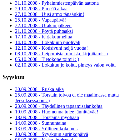
31.10.2008 - Pyhäinmiestenpäivän aattona
29.10.2008 - Pimeää aikaa
27.10.2008 - Uusi armo tänäänkin!
25.10.2008 - Vapaapäivä!
22.10.2008 - Urakan jälkeen
21.10.2008 - Pöytä puhtaaksi
17.10.2008 - Kirjakuumeilua
14.10.2008 - Lokakuun puoliväli
12.10.2008 - Kotisivuni neljä vuotta!
08.10.2008 - Leipomista, uimista, kirjoittamista
05.10.2008 - Tietokone toimii : )
02.10.2008 - Lokakuu jo koitti, pimeys valon voitti
Syyskuu
30.09.2008 - Ruska-aika
25.09.2008 - Torstain toivoa ei ole maailmassa mutta
Jeesuksessa on : )
23.09.2008 - Täydellinen tapaamisajankohta
19.09.2008 - Huomenna tulee jännittävää!
18.09.2008 - Torstaina myöhään
14.09.2008 - Sunnuntaina
13.09.2008 - Yöllinen kokemus
10.09.2008 - Syyskuun aurinkopäivä
05.09.2008 - Katso ihmiseen!