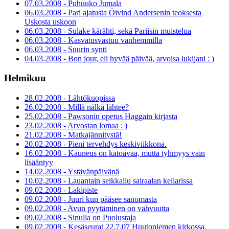
07.03.2008 - Puhuuko Jumala
06.03.2008 - Pari ajatusta Öivind Andersenin teoksesta
Uskosta uskoon
06.03.2008 - Sulake kärähti, sekä Pariisin muistelua
06.03.2008 - Kasvatusvastuu vanhemmilla
06.03.2008 - Suurin synti
04.03.2008 - Bon jour, eli hyvää päivää, arvoisa lukijani : )
Helmikuu
28.02.2008 - Lähtökuopissa
26.02.2008 - Millä nälkä lähtee?
25.02.2008 - Pawsonin opetus Haggain kirjasta
23.02.2008 - Arvostan lomaa : )
21.02.2008 - Matkajännitystä!
20.02.2008 - Pieni tervehdys keskiviikkona.
16.02.2008 - Kauneus on katoavaa, mutta tyhmyys vain
lisääntyy
14.02.2008 - Ystävänpäivänä
10.02.2008 - Lauantain seikkailu sairaalan kellarissa
09.02.2008 - Lakipiste
09.02.2008 - Juuri kun pääsee sanomasta
09.02.2008 - Avun pyytäminen on vahvuutta
09.02.2008 - Sinulla on Puolustaja
09.02.2008 - Kesäseurat 22.7.07 Huutoniemen kirkossa.