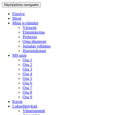
Näytä/piilota navigaatio
Etusivu
Blogi
Minä ja elämäni
Yleisesti
Elämänkertaa
Perheeni
Oma tilanteeni
Jumalan johdatus
Harrastuksiani
MS-tauti
Osa 1
Osa 2
Osa 3
Osa 4
Osa 5
Osa 6
Osa 7
Osa 8
Osa 9
Kuvat
Lukuelämyksiä
Viimeisimmät